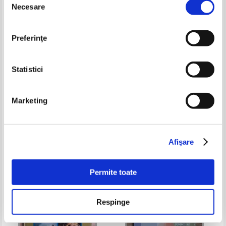
Necesare
consimțământului
Preferinţe
Statistici
Marketing
Didier Poux - Albi. City of art
Talheim. Geschichtsbuch der
gemeinde
Pret:
21,00Lei
13,65
Lei
Pret:
17,00Lei
11,05
Lei
Adaugă în coș
Adaugă în coș
Afişare
-35%
-35%
Permite toate
Respinge