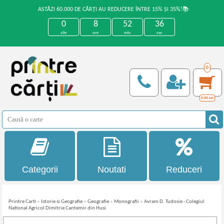
ASTĂZI 60.000 DE CĂRȚI AU REDUCERE ÎNTRE 15% ȘI 35%!📚
0
8
52
35
zile
ore
min
sec
0
0,00
Lei
Categorii
Noutati
Reduceri
Printre Carti
»
Istorie si Geografie
»
Geografie
»
Monografii
»
Avram D. Tudosie - Colegiul
National Agricol Dimitrie Cantemir din Husi