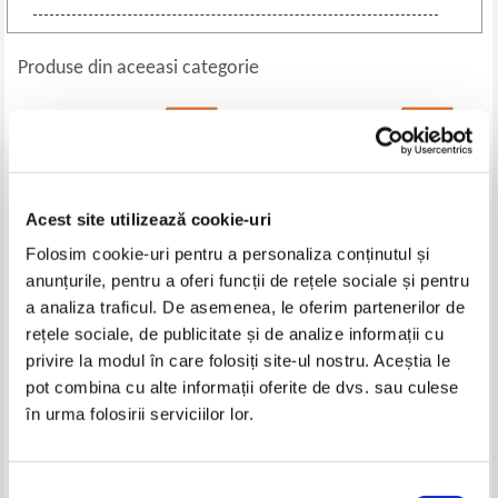
Produse din aceeasi categorie
-35%
-35%
Acest site utilizează cookie-uri
Folosim cookie-uri pentru a personaliza conținutul și
anunțurile, pentru a oferi funcții de rețele sociale și pentru
a analiza traficul. De asemenea, le oferim partenerilor de
rețele sociale, de publicitate și de analize informații cu
Ion Miclea - Avram Iancu
Dana Ciolca - Romania. Our
privire la modul în care folosiți site-ul nostru. Aceștia le
evolving journey
pot combina cu alte informații oferite de dvs. sau culese
Pret:
24,00Lei
15,60
Lei
Pret:
27,00Lei
17,55
Lei
în urma folosirii serviciilor lor.
Adaugă în coș
Adaugă în coș
Selecția
-35%
-35%