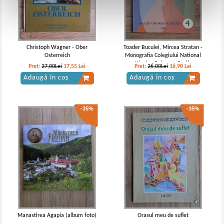
Christoph Wagner - Ober
Toader Buculei, Mircea Stratan -
Osterreich
Monografia Colegiului National
Nicolae Balcescu Braila
Pret:
27,00Lei
17,55
Lei
Pret:
26,00Lei
16,90
Lei
Adaugă în coș
Adaugă în coș
-35%
-35%
Manastirea Agapia (album foto)
Orasul meu de suflet