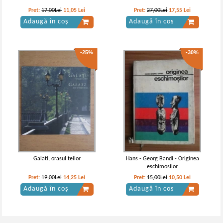
Pret:
17,00Lei
11,05
Lei
Pret:
27,00Lei
17,55
Lei
Adaugă în coș
Adaugă în coș
-25%
-30%
Galati, orasul teilor
Hans - Georg Bandi - Originea
eschimosilor
Pret:
19,00Lei
14,25
Lei
Pret:
15,00Lei
10,50
Lei
Adaugă în coș
Adaugă în coș