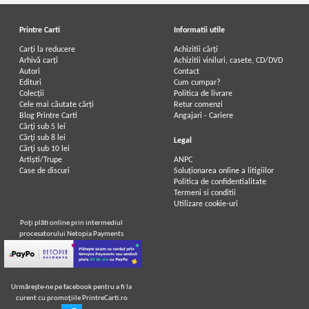
Printre Carti
Informatii utile
Carți la reducere
Achizitii cărți
Arhivă carți
Achizitii viniluri, casete, CD/DVD
Autori
Contact
Edituri
Cum cumpar?
Colecții
Politica de livrare
Cele mai căutate cărți
Retur comenzi
Blog Printre Carti
Angajari - Cariere
Cărţi sub 5 lei
Cărţi sub 8 lei
Legal
Cărţi sub 10 lei
Artiști/Trupe
ANPC
Case de discuri
Soluționarea online a litigiilor
Politica de confidentialitate
Termeni si conditii
Utilizare cookie-uri
Poţi plăti online prin intermediul
procesatorului Netopia Payments
Urmăreşte-ne pe facebook pentru a fi la
curent cu promoţiile PrintreCarti.ro