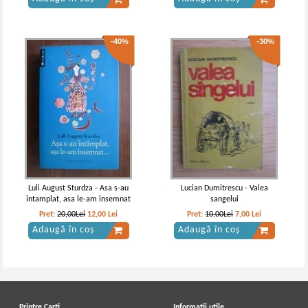
-40%
-30%
Liviu Rebreanu - Padurea
Liviu Rebreanu - Padurea
spanzuratilor. Texte comentate
spanzuratilor
IN STOC
IN STOC
Pret:
10,00Lei
7,00
Lei
Pret:
13,00Lei
9,10
Lei
Adaugă în coș
Adaugă în coș
Luli August Sturdza - Asa s-au
Lucian Dumitrescu - Valea
intamplat, asa le-am insemnat
sangelui
-35%
Pret:
20,00Lei
12,00
Lei
Pret:
10,00Lei
7,00
Lei
Adaugă în coș
Adaugă în coș
Printre Carti
Informatii utile