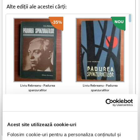
Alte ediții ale acestei cărți:
-35%
Liviu Rebreanu - Padurea
Liviu Rebreanu - Padurea
spanzuratilor
spanzuratilor
IN STOC
IN STOC
Pret:
10,00Lei
6,50
Lei
Pret:
10,00
Lei
Adaugă în coș
Adaugă în coș
Acest site utilizează cookie-uri
-40%
Vezi toate edițiile »
Folosim cookie-uri pentru a personaliza conținutul și