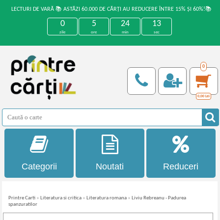
LECTURI DE VARĂ 📚 ASTĂZI 60.000 DE CĂRȚI AU REDUCERE ÎNTRE 15% ȘI 60%!📚
0
5
24
13
zile
ore
min
sec
0
0,00
Lei
Categorii
Noutati
Reduceri
Printre Carti
»
Literatura si critica
»
Literatura romana
»
Liviu Rebreanu - Padurea
spanzuratilor