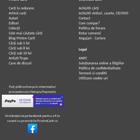
Carți la reducere
Achizitii cărți
Arhivă carți
Achizitii viniluri, casete, CD/DVD
Autori
Contact
Liviu Rebreanu - Padurea
Liviu Rebreanu - Padurea
Edituri
Cum cumpar?
spanzuratilor
spanzuratilor
Colecții
Politica de livrare
IN STOC
IN STOC
Cele mai căutate cărți
Retur comenzi
Pret:
10,00Lei
6,50
Lei
Pret:
25,00
Lei
Blog Printre Carti
Angajari - Cariere
Adaugă în coș
Adaugă în coș
Cărţi sub 5 lei
Cărţi sub 8 lei
Legal
Cărţi sub 10 lei
Artiști/Trupe
ANPC
-40%
-35%
Case de discuri
Soluționarea online a litigiilor
Politica de confidentialitate
Termeni si conditii
Utilizare cookie-uri
Poţi plăti online prin intermediul
procesatorului Netopia Payments
Urmăreşte-ne pe facebook pentru a fi la
curent cu promoţiile PrintreCarti.ro
Liviu Rebreanu - Padurea
Liviu Rebreanu - Padurea
spanzuratilor
spanzuratilor
IN STOC
IN STOC