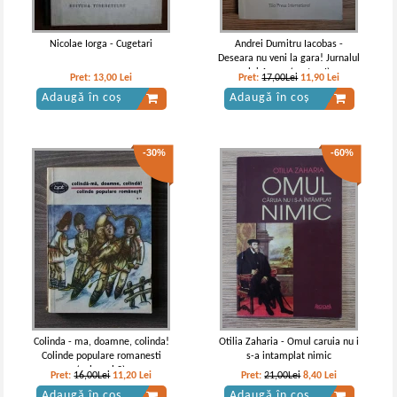
Adaugă în coș
Adaugă în coș
Nicolae Iorga - Cugetari
Andrei Dumitru Iacobas -
Deseara nu veni la gara! Jurnalul
-40%
lui Argon (partea I)
Pret:
13,00
Lei
Pret:
17,00Lei
11,90
Lei
Adaugă în coș
Adaugă în coș
-30%
-60%
Liviu Rebreanu - Padurea
Liviu Rebreanu - Padurea
spanzuratilor
spanzuratilor
IN STOC
IN STOC
Pret:
10,00
Lei
Pret:
10,00Lei
6,00
Lei
Adaugă în coș
Adaugă în coș
Colinda - ma, doamne, colinda!
Otilia Zaharia - Omul caruia nu i
Colinde populare romanesti
s-a intamplat nimic
-30%
-30%
(volumul 2)
Pret:
16,00Lei
11,20
Lei
Pret:
21,00Lei
8,40
Lei
Adaugă în coș
Adaugă în coș