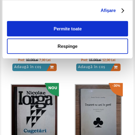
Afişare
Liviu Rebreanu - Padurea
Liviu Rebreanu - Padurea
spanzuratilor
spanzuratilor
IN STOC
IN STOC
Permite toate
Pret:
10,00Lei
6,00
Lei
Pret:
10,00Lei
6,00
Lei
Adaugă în coș
Adaugă în coș
Respinge
Vasile Dumitru Fulger -
Mircea Eliade - Huliganii
Parasutat in Fleet Street Londra
-40%
-40%
Pret:
10,00Lei
7,00
Lei
Pret:
15,00Lei
12,00
Lei
Adaugă în coș
Adaugă în coș
-30%
Liviu Rebreanu - Padurea
Liviu Rebreanu - Padurea
spanzuratilor
spanzuratilor
IN STOC
IN STOC
Pret:
10,00Lei
6,00
Lei
Pret:
37,00Lei
22,20
Lei