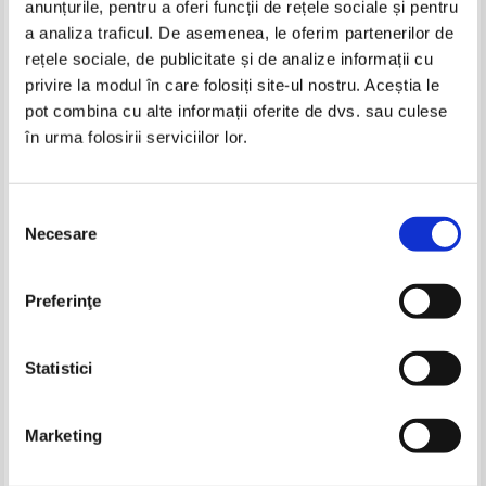
anunțurile, pentru a oferi funcții de rețele sociale și pentru
Produse din aceeasi categorie
a analiza traficul. De asemenea, le oferim partenerilor de
rețele sociale, de publicitate și de analize informații cu
-60%
-30%
privire la modul în care folosiți site-ul nostru. Aceștia le
pot combina cu alte informații oferite de dvs. sau culese
în urma folosirii serviciilor lor.
Liviu Rebreanu - Padurea
Liviu Rebreanu - Padurea
spanzuratilor
spanzuratilor
Selecția
IN STOC
IN STOC
Necesare
Pret:
18,00
Lei
Pret:
10,00Lei
6,00
Lei
consimțământului
Adaugă în coș
Adaugă în coș
Nicolae Deleanu - Nedeia din
Marin Preda - Cel mai iubit
Preferinţe
poiana miresii (volumul 2)
dintre pamanteni (2 volume)
-40%
-40%
Pret:
23,00Lei
9,20
Lei
Pret:
14,00Lei
9,80
Lei
Adaugă în coș
Adaugă în coș
Statistici
-30%
-20%
Marketing