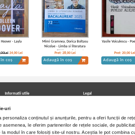
 Hoover - Layla
Mimi Gramnea, Dorica Boltasu
Vasile Voiculescu - Poe
Nicolae - Limba si literatura
romana. Ghid complet pentru
,00Lei
24,00
Lei
Pret:
28,00
Lei
Pret:
20,00
Le
bacalaureat 2025
în coș
Adaugă în coș
Adaugă în coș
Informatii utile
Legal
ANPC
Achizitii cărți
ie-uri
Achizitii viniluri, casete, CD/DVD
Soluționarea online a litigiilor
Contact
Politica de confidentialitate
personaliza conținutul și anunțurile, pentru a oferi funcții de rețe
Cum cumpar?
Termeni si conditii
Politica de livrare
Utilizare cookie-uri
De asemenea, le oferim partenerilor de rețele sociale, de publicitat
Retur comenzi
e la modul în care folosiți site-ul nostru. Aceștia le pot combina c
Angajari - Cariere