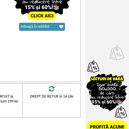
Adaugă în wishlist
TUIT la
DREPT DE RETUR în 14 zile
mum 199 lei