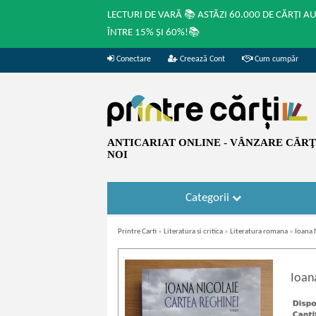
LECTURI DE VARĂ 📚 ASTĂZI 60.000 DE CĂRȚI A
ÎNTRE 15% ȘI 60%!📚
Conectare
Creează Cont
Cum cumpăr
ANTICARIAT ONLINE - VÂNZARE CĂRŢI
NOI
Categorii
Printre Carti
»
Literatura si critica
»
Literatura romana
»
Ioana 
Ioan