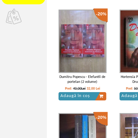
-20%
Dumitru Popescu - Elefantii de
Hortensia 
portelan (2 volume)
Dru
Pret:
40,00Lei
32,00
Lei
Pret:
50
Adaugă în coș
Adaugă 
-20%