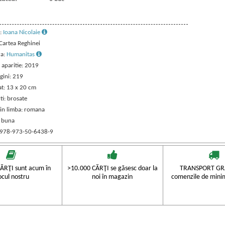
:
Ioana Nicolaie
 Cartea Reghinei
ra:
Humanitas
 aparitie: 2019
gini: 219
t: 13 x 20 cm
ti: brosate
 in limba: romana
: buna
 978-973-50-6438-9
ĂRŢI sunt acum în
>10.000 CĂRŢI se găsesc doar la
TRANSPORT GRA
ocul nostru
noi în magazin
comenzile de mini