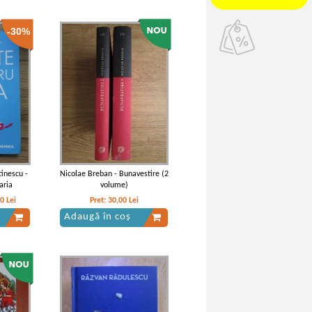
-30%
inescu -
Nicolae Breban - Bunavestire (2
aria
volume)
40
Lei
Pret:
30,00
Lei
Adaugă în coș