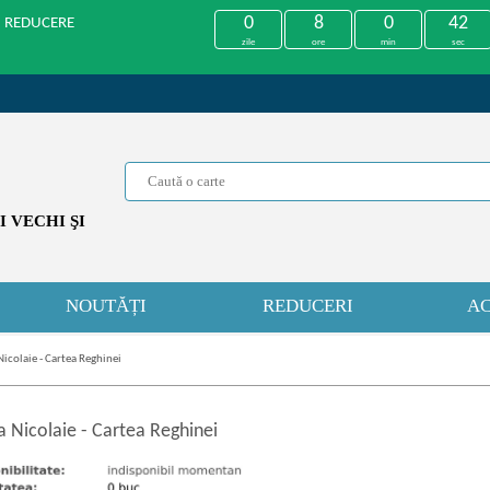
0
8
0
42
U REDUCERE
zile
ore
min
sec
 VECHI ŞI
NOUTĂȚI
REDUCERI
AC
Nicolaie - Cartea Reghinei
a Nicolaie
-
Cartea Reghinei