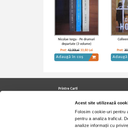
Nicolae Iorga - Pe drumuri
Colleen
departate (3 volume)
Pret:
42,00Lei
33,60
Lei
Pret:
30
Adaugă în coș
Adaugă 
Printre Carti
Carți la reducere
Acest site utilizează cook
Arhivă carți
Autori
Folosim cookie-uri pentru a 
Edituri
Colecții
pentru a analiza traficul. 
Cele mai căutate cărți
analize informații cu privir
Blog Printre Carti