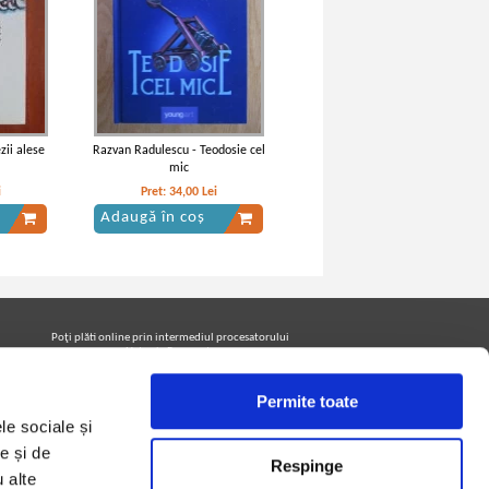
zii alese
Razvan Radulescu - Teodosie cel
mic
i
Pret:
34,00
Lei
Adaugă în coș
Poţi plăti online prin intermediul procesatorului
Netopia Payments
Permite toate
le sociale și
Urmăreşte-ne pe facebook pentru a fi la curent cu
promoţiile PrintreCarti.ro
e și de
Respinge
u alte