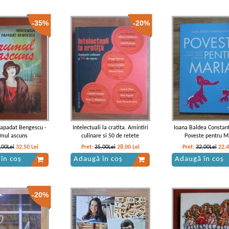
-35%
-20%
Papadat Bengescu -
Intelectuali la cratita. Amintiri
Ioana Baldea Constant
mul ascuns
culinare si 50 de retete
Poveste pentru M
,00Lei
32,50
Lei
Pret:
35,00Lei
28,00
Lei
Pret:
32,00Lei
22,
în coș
Adaugă în coș
Adaugă în coș
-20%