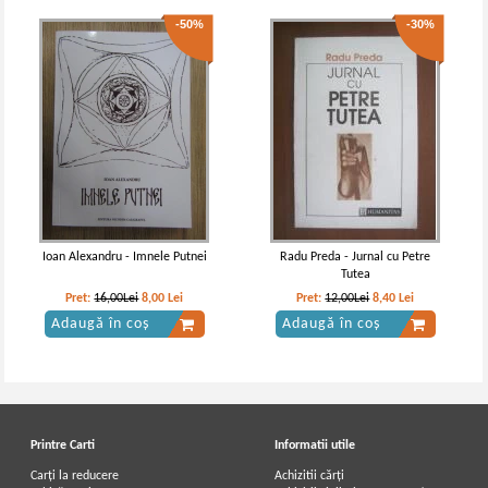
-50%
-30%
Ioan Alexandru - Imnele Putnei
Radu Preda - Jurnal cu Petre
Tutea
Pret:
16,00Lei
8,00
Lei
Pret:
12,00Lei
8,40
Lei
Adaugă în coș
Adaugă în coș
Printre Carti
Informatii utile
Carți la reducere
Achizitii cărți