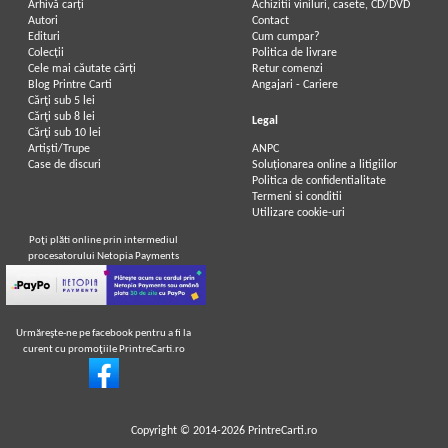
Arhivă carți
Achizitii viniluri, casete, CD/DVD
Autori
Contact
Edituri
Cum cumpar?
Colecții
Politica de livrare
Cele mai căutate cărți
Retur comenzi
Blog Printre Carti
Angajari - Cariere
Cărţi sub 5 lei
Cărţi sub 8 lei
Legal
Cărţi sub 10 lei
Artiști/Trupe
ANPC
Case de discuri
Soluționarea online a litigiilor
Politica de confidentialitate
Termeni si conditii
Utilizare cookie-uri
Poţi plăti online prin intermediul
procesatorului Netopia Payments
Urmăreşte-ne pe facebook pentru a fi la
curent cu promoţiile PrintreCarti.ro
Copyright © 2014-2026
PrintreCarti.ro