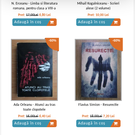
N. Erceanu - Limba si literatura
Mihail Kogalniceanu - Scrieri
romana, pentru clasa a VIII-a
alese (2 volume)
Pret:
17,00Lei
6,80
Lei
Pret:
10,00
Lei
Adaugă în coș
Adaugă în coș
-60%
-60%
Ada Orleanu - Atunci au tras
Flavius Simion - Resurectie
toate clopotele
Pret:
16,00Lei
6,40
Lei
Pret:
18,00Lei
7,20
Lei
Adaugă în coș
Adaugă în coș