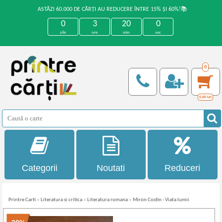
ASTĂZI 60.000 DE CĂRȚI AU REDUCERE ÎNTRE 15% ȘI 60%!📚
0
3
20
0
zile
ore
min
sec
0
0,00
Lei
Categorii
Noutati
Reduceri
Printre Carti
»
Literatura si critica
»
Literatura romana
»
Miron Costin - Viata lumii