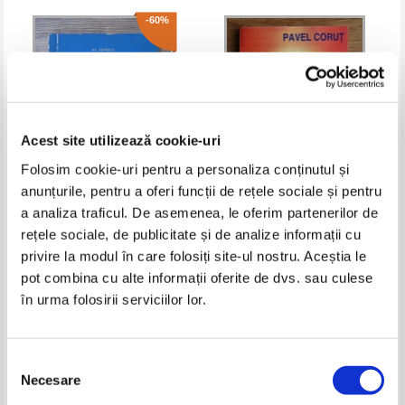
-60%
Acest site utilizează cookie-uri
Folosim cookie-uri pentru a personaliza conținutul și
anunțurile, pentru a oferi funcții de rețele sociale și pentru
a analiza traficul. De asemenea, le oferim partenerilor de
Al. Popescu - Ucenicia morala
Pavel Corut - Secretele
exploratorilor astrali
rețele sociale, de publicitate și de analize informații cu
Pret:
17,00Lei
6,80
Lei
Pret:
9,00
Lei
privire la modul în care folosiți site-ul nostru. Aceștia le
Adaugă în coș
Adaugă în coș
pot combina cu alte informații oferite de dvs. sau culese
în urma folosirii serviciilor lor.
-30%
-60%
Selecția
Necesare
consimțământului