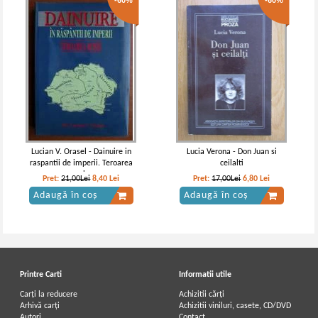
-60%
-60%
Lucian V. Orasel - Dainuire in
Lucia Verona - Don Juan si
raspantii de imperii. Teroarea
ceilalti
rosie
Pret:
21,00Lei
8,40
Lei
Pret:
17,00Lei
6,80
Lei
Adaugă în coș
Adaugă în coș
Printre Carti
Informatii utile
Carți la reducere
Achizitii cărți
Arhivă carți
Achizitii viniluri, casete, CD/DVD
Autori
Contact