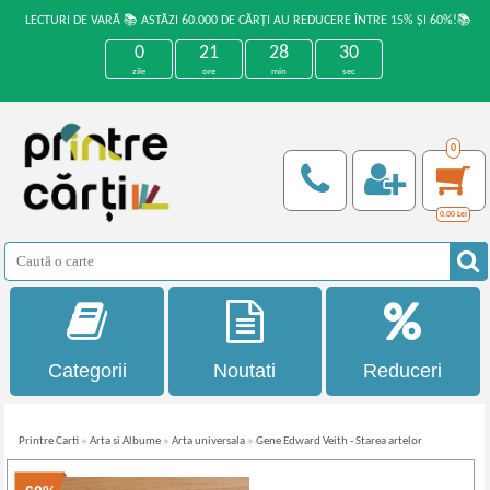
LECTURI DE VARĂ 📚 ASTĂZI 60.000 DE CĂRȚI AU REDUCERE ÎNTRE 15% ȘI 60%!📚
0
21
28
30
zile
ore
min
sec
0
0,00
Lei
Categorii
Noutati
Reduceri
Printre Carti
»
Arta si Albume
»
Arta universala
»
Gene Edward Veith - Starea artelor