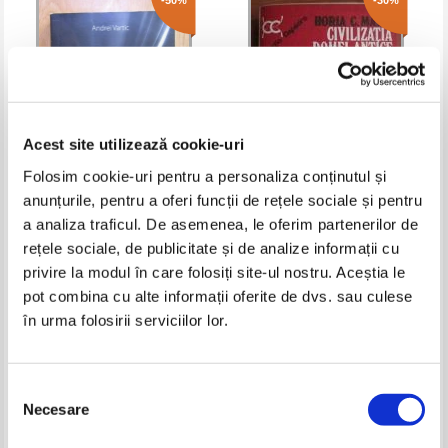
-50%
-30%
Acest site utilizează cookie-uri
Folosim cookie-uri pentru a personaliza conținutul și
anunțurile, pentru a oferi funcții de rețele sociale și pentru
Andrei Vartic - Intrebarea cu
Horia C. Matei - Civilizatia
a analiza traficul. De asemenea, le oferim partenerilor de
privire la paleoinformatica
Romei antice
rețele sociale, de publicitate și de analize informații cu
Pret:
17,00Lei
8,50
Lei
Pret:
12,00Lei
8,40
Lei
privire la modul în care folosiți site-ul nostru. Aceștia le
Adaugă în coș
Adaugă în coș
pot combina cu alte informații oferite de dvs. sau culese
în urma folosirii serviciilor lor.
-40%
-60%
Selecția
Necesare
consimțământului