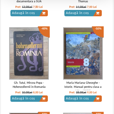
documentara a SUA
Thomas
Pret:
13,00Lei
7,80
Lei
Pret:
14,00Lei
7,00
Lei
Adaugă în coș
Adaugă în coș
-40%
-50%
Gh. Tutui, Mircea Popa -
Maria Mariana Gheorghe -
Hohenzollernii in Romania
Istorie. Manual pentru clasa a
VIII-a (2020)
Pret:
10,00Lei
6,00
Lei
Pret:
18,00Lei
9,00
Lei
Adaugă în coș
Adaugă în coș