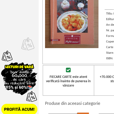
Titlu:
Editu
An de
Nr. pa
Forma
Coper
Carte
Stare
ISBN:
FIECARE CARTE este atent
+70.000 C
verificată înainte de punerea în
st
vânzare
Produse din aceeasi categorie