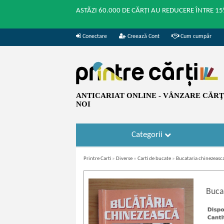
ASTĂZI 60.000 DE CĂRȚI AU REDUCERE ÎNTRE 15
Conectare
Creează Cont
Cum cumpăr
ANTICARIAT ONLINE - VÂNZARE CĂRŢI
NOI
Categorii
Printre Carti
»
Diverse
»
Carti de bucate
»
Bucataria chinezeasc
Buca