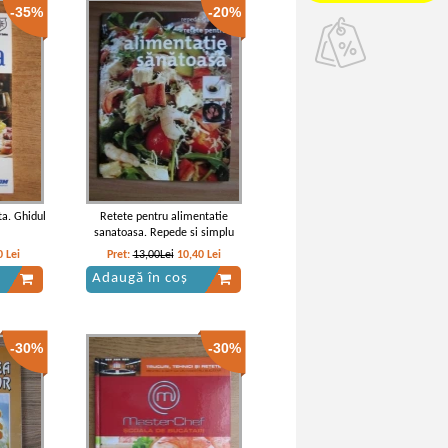
-35%
-20%
ta. Ghidul
Retete pentru alimentatie
sanatoasa. Repede si simplu
0
Lei
Pret:
13,00Lei
10,40
Lei
Adaugă în coș
-30%
-30%