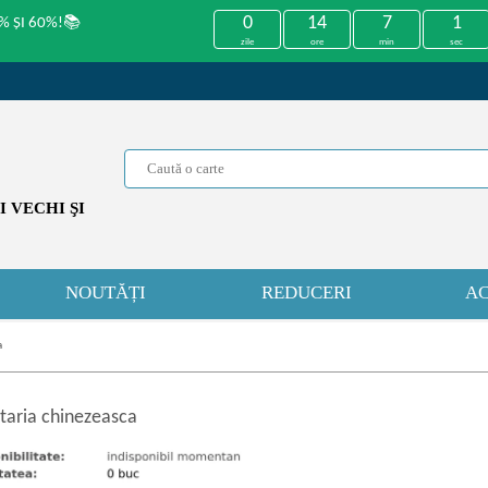
0
14
7
1
% ȘI 60%!📚
zile
ore
min
sec
 VECHI ŞI
NOUTĂȚI
REDUCERI
AC
a
taria chinezeasca