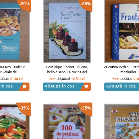
-20%
-60%
azarov - Dulciuri
Dominique Chenot - Buono,
Valentina Iordan - Fran
ru diabetici
bello e sano. La cucina del
meniurilor
benessere
,00Lei
10,40
Lei
Pret:
37,00Lei
14,80
Lei
Pret:
14,00Lei
9,1
în coș
Adaugă în coș
Adaugă în coș
-35%
-35%