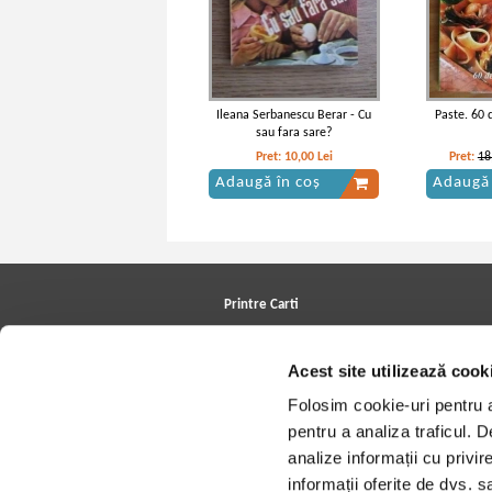
Ileana Serbanescu Berar - Cu
Paste. 60 
sau fara sare?
Pret:
10,00
Lei
Pret:
18
Adaugă în coș
Adaugă 
Printre Carti
Carți la reducere
Arhivă carți
Acest site utilizează cook
Autori
Edituri
Folosim cookie-uri pentru a 
Colecții
Cele mai căutate cărți
pentru a analiza traficul. 
Blog Printre Carti
analize informații cu privir
Cărţi sub 5 lei
Cărţi sub 8 lei
informații oferite de dvs. sa