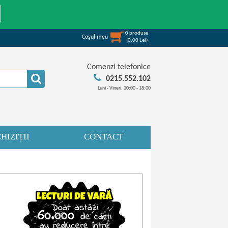
0
produse
Coşul meu
(
0,00
Lei
)
Comenzi telefonice
0215.552.102
Luni - Vineri, 10:00 - 18:00
HIZIȚII
CONTACT