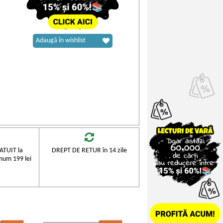
Adaugă în wishlist
TUIT la
DREPT DE RETUR în 14 zile
mum 199 lei