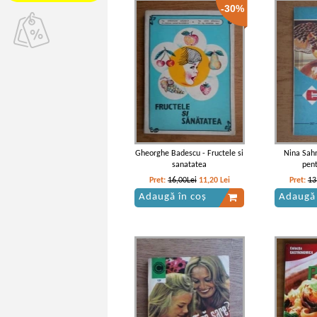
-30%
Gheorghe Badescu - Fructele si
Nina Sahn
sanatatea
pent
Pret:
16,00Lei
11,20
Lei
Pret:
13
Adaugă în coș
Adaugă 