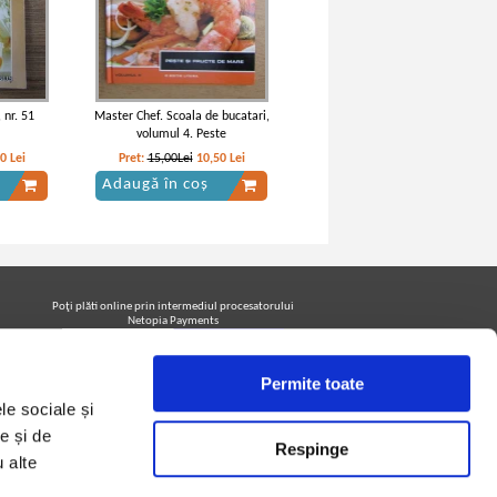
 nr. 51
Master Chef. Scoala de bucatari,
volumul 4. Peste
20
Lei
Pret:
15,00Lei
10,50
Lei
Adaugă în coș
Poţi plăti online prin intermediul procesatorului
Netopia Payments
Permite toate
Urmăreşte-ne pe facebook pentru a fi la curent cu
le sociale și
promoţiile PrintreCarti.ro
e și de
Respinge
u alte