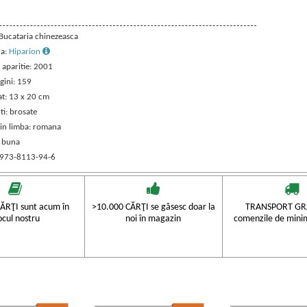
 Bucataria chinezeasca
ra:
Hiparion
 aparitie: 2001
gini: 159
t: 13 x 20 cm
ti: brosate
 in limba: romana
: buna
 973-8113-94-6
ĂRŢI sunt acum în
>10.000 CĂRŢI se găsesc doar la
TRANSPORT GRA
ocul nostru
noi în magazin
comenzile de mini