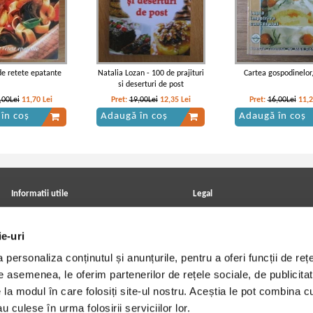
de retete epatante
Natalia Lozan - 100 de prajituri
Cartea gospodinelor,
si deserturi de post
,00Lei
11,70
Lei
Pret:
19,00Lei
12,35
Lei
Pret:
16,00Lei
11,
în coș
Adaugă în coș
Adaugă în coș
Informatii utile
Legal
ANPC
Achizitii cărți
Achizitii viniluri, casete, CD/DVD
Soluționarea online a litigiilor
ie-uri
Contact
Politica de confidentialitate
Cum cumpar?
Termeni si conditii
personaliza conținutul și anunțurile, pentru a oferi funcții de rețe
Politica de livrare
Utilizare cookie-uri
Retur comenzi
De asemenea, le oferim partenerilor de rețele sociale, de publicitat
Angajari - Cariere
e la modul în care folosiți site-ul nostru. Aceștia le pot combina c
u culese în urma folosirii serviciilor lor.