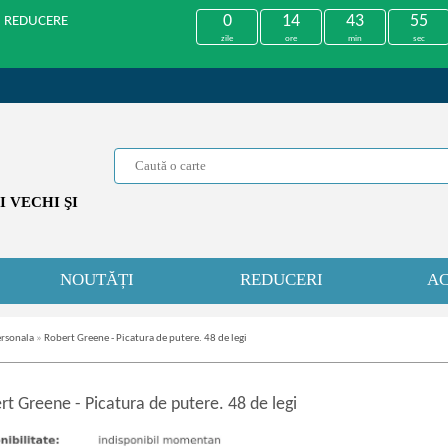
0
14
43
55
U REDUCERE
zile
ore
min
sec
 VECHI ŞI
NOUTĂȚI
REDUCERI
AC
ersonala
»
Robert Greene - Picatura de putere. 48 de legi
rt Greene
-
Picatura de putere. 48 de legi