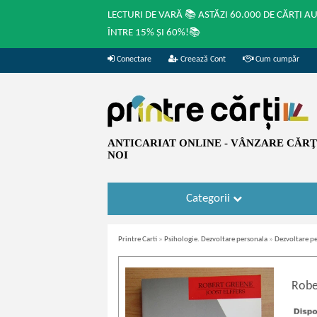
LECTURI DE VARĂ 📚 ASTĂZI 60.000 DE CĂRȚI A
ÎNTRE 15% ȘI 60%!📚
Conectare
Creează Cont
Cum cumpăr
ANTICARIAT ONLINE - VÂNZARE CĂRŢI
NOI
Categorii
Printre Carti
»
Psihologie. Dezvoltare personala
»
Dezvoltare p
Robe