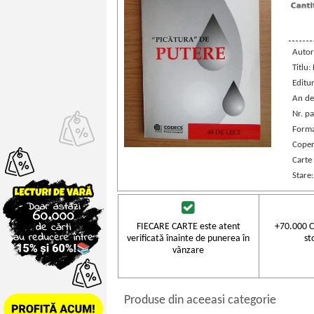
Autor
Titlu:
Editu
An de
Nr. pa
Forma
Coper
Carte
Stare
FIECARE CARTE este atent
+70.000 C
verificată înainte de punerea în
st
vânzare
Produse din aceeasi categorie