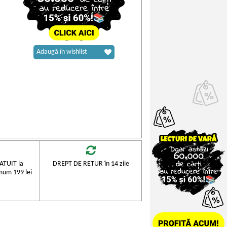
Adaugă în wishlist
TUIT la
DREPT DE RETUR în 14 zile
mum 199 lei