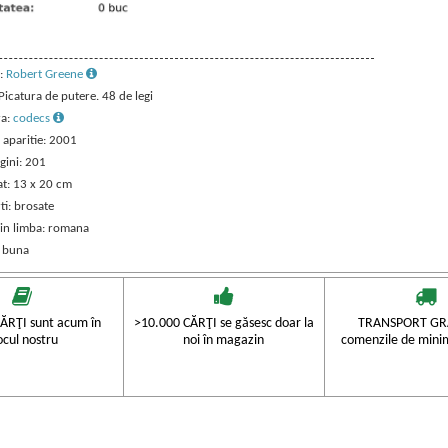
:
Robert Greene
 Picatura de putere. 48 de legi
ra:
codecs
 aparitie: 2001
gini: 201
t: 13 x 20 cm
ti: brosate
 in limba: romana
: buna
ĂRŢI sunt acum în
>10.000 CĂRŢI se găsesc doar la
TRANSPORT GRA
ocul nostru
noi în magazin
comenzile de mini