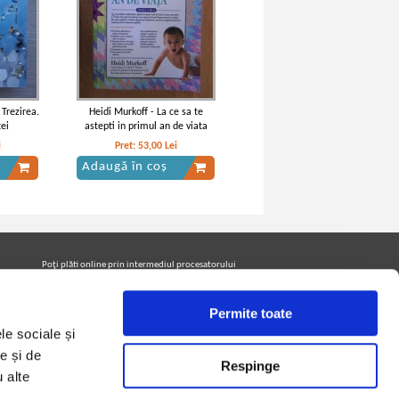
 Trezirea.
Heidi Murkoff - La ce sa te
tei
astepti in primul an de viata
i
Pret:
53,00
Lei
Adaugă în coș
Poţi plăti online prin intermediul procesatorului
Netopia Payments
Permite toate
le sociale și
Urmăreşte-ne pe facebook pentru a fi la curent cu
promoţiile PrintreCarti.ro
e și de
Respinge
u alte