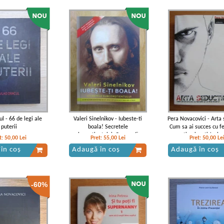
l - 66 de legi ale
Valeri Sinelnikov - Iubeste-ti
Pera Novacovici - Arta 
puterii
boala! Secretele
Cum sa ai succes cu f
subconstientului. Cum sa fim
cu tine insuti (volu
t:
50,00
Lei
Pret:
55,00
Lei
Pret:
50,00
Le
sanatosi si sa descoperim
în coș
Adaugă în coș
Adaugă în coș
bucuria de a trai
-60%