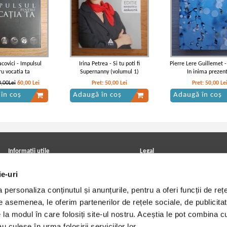
covici - Impulsul
Irina Petrea - Si tu poti fi
Pierre Lere Guillemet -
ru vocatia ta
Supernanny (volumul 1)
In inima prezen
,00Lei
60,00
Lei
Pret:
50,00
Lei
Pret:
50,00
Le
în coș
Adaugă în coș
Adaugă în coș
Informatii utile
Legal
ANPC
Achizitii cărți
ie-uri
Achizitii viniluri, casete, CD/DVD
Soluționarea online a litigiilor
Contact
Politica de confidentialitate
personaliza conținutul și anunțurile, pentru a oferi funcții de rețe
Cum cumpar?
Termeni si conditii
Politica de livrare
Utilizare cookie-uri
De asemenea, le oferim partenerilor de rețele sociale, de publicitat
Retur comenzi
e la modul în care folosiți site-ul nostru. Aceștia le pot combina c
Angajari - Cariere
u culese în urma folosirii serviciilor lor.