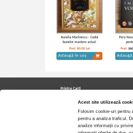
Aurelia Marinescu - Codul
Pera Nova
bunelor maniere astazi
pent
Pret:
60,00
Lei
Pret:
150
Adaugă în coș
Adaugă 
Printre Carti
Carți la reducere
Acest site utilizează cook
Arhivă carți
Autori
Folosim cookie-uri pentru a 
Edituri
Colecții
pentru a analiza traficul. 
Cele mai căutate cărți
analize informații cu privir
Blog Printre Carti
Cărţi sub 5 lei
informații oferite de dvs. sa