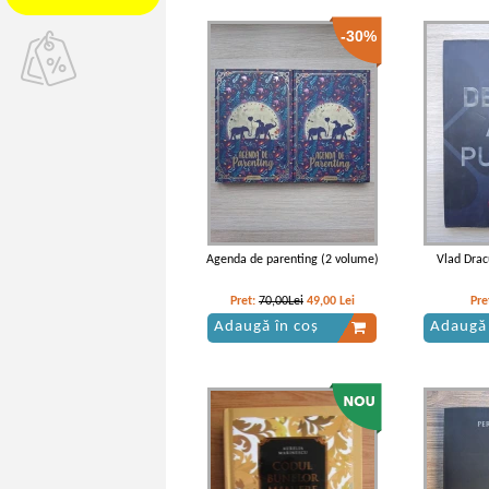
-30%
Agenda de parenting (2 volume)
Vlad Dracu
Pret:
70,00Lei
49,00
Lei
Pre
Adaugă în coș
Adaugă 