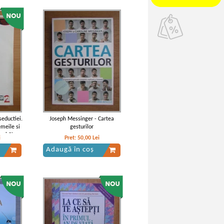
seductiei.
Joseph Messinger - Cartea
emeile si
gesturilor
mul 2)
i
Pret:
50,00
Lei
Adaugă în coș