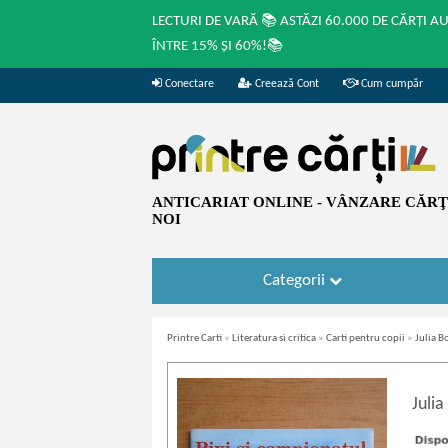
LECTURI DE VARĂ 📚 ASTĂZI 60.000 DE CĂRȚI A
ÎNTRE 15% ȘI 60%!📚
Conectare
Creează Cont
Cum cumpăr
ANTICARIAT ONLINE - VÂNZARE CĂRŢI
NOI
Categorii
Printre Carti
»
Literatura si critica
»
Carti pentru copii
»
Julia B
Juli