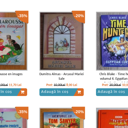
-35%
-20%
ousse en images
Dumitru Almas - Arcasul Mariei
Chris Blake - Time h
Sale
volumul 6. Egyptian
Battle the might
,00Lei
11,70
Lei
Pret:
10,00Lei
8,00
Lei
Pret:
20,00Lei
10,
în coș
Adaugă în coș
Adaugă în coș
-35%
-20%