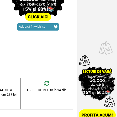
Adaugă în wishlist
TUIT la
DREPT DE RETUR în 14 zile
mum 199 lei