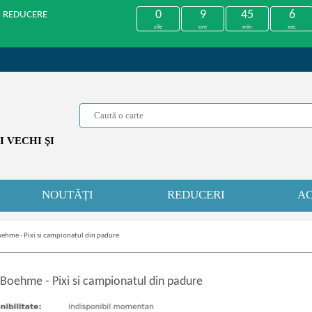
0
9
45
6
U REDUCERE
zile
ore
min
sec
 VECHI ŞI
NOUTĂȚI
REDUCERI
AC
oehme - Pixi si campionatul din padure
a Boehme
-
Pixi si campionatul din padure