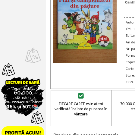
Autor
Titlu:
Editu
An de
Nr. pa
Forma
Coper
Carte
Stare
ISBN:
FIECARE CARTE este atent
+70.000 C
verificată înainte de punerea în
st
vânzare