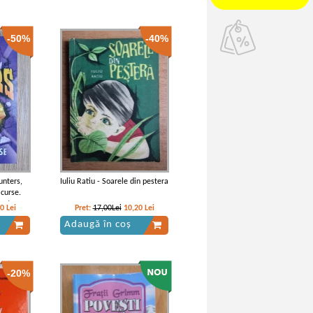
-50%
-40%
unters,
Iuliu Ratiu - Soarele din pestera
 curse.
iest
00
Lei
Pret:
17,00Lei
10,20
Lei
Adaugă în coș
-20%