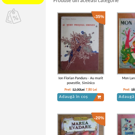
Produse din aceeasi categorie
-35%
Ion Florian Panduru - Au murit
Mon Lar
povestile, Siminico
Pret:
12,00Lei
7,80
Lei
Pret:
18
Adaugă în coș
Adaugă 
-20%