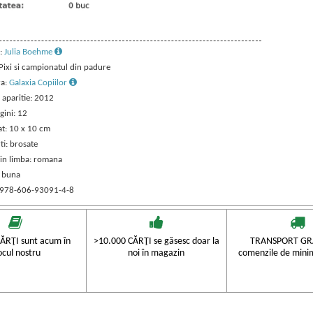
:
Julia Boehme
 Pixi si campionatul din padure
ra:
Galaxia Copiilor
 aparitie: 2012
gini: 12
t: 10 x 10 cm
ti: brosate
 in limba: romana
: buna
 978-606-93091-4-8
ĂRŢI sunt acum în
>10.000 CĂRŢI se găsesc doar la
TRANSPORT GRA
ocul nostru
noi în magazin
comenzile de mini