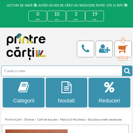
LECTURI DE VARĂ 📚 ASTĂZI 60.000 DE CĂRȚI AU REDUCERE ÎNTRE 15% ȘI 60%!📚
0
10
3
19
zile
ore
min
sec
0
0,00
Lei
Categorii
Noutati
Reduceri
Printre Carti
»
Diverse
»
Carti de bucate
»
Maria Lili Nicolescu - Bucataria vietii sanatoase