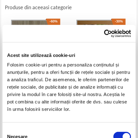
Produse din aceeasi categorie
-60%
-30%
Acest site utilizează cookie-uri
Folosim cookie-uri pentru a personaliza conținutul și
anunțurile, pentru a oferi funcții de rețele sociale și pentru
a analiza traficul. De asemenea, le oferim partenerilor de
rețele sociale, de publicitate și de analize informații cu
Cooking around the world
Giuliana Lomazzi - Retete
vegetariene din toata lumea
privire la modul în care folosiți site-ul nostru. Aceștia le
Pret:
40,00Lei
16,00
Lei
Pret:
18,00Lei
12,60
Lei
pot combina cu alte informații oferite de dvs. sau culese
Adaugă în coș
Adaugă în coș
în urma folosirii serviciilor lor.
-40%
-40%
Selecția
Necesare
consimțământului