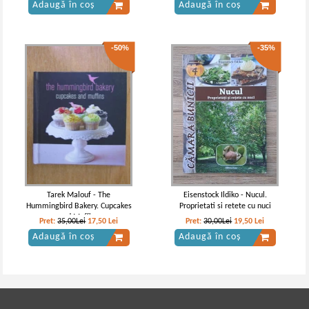
Adaugă în coș
Adaugă în coș
-50%
-35%
Tarek Malouf - The
Eisenstock Ildiko - Nucul.
Hummingbird Bakery. Cupcakes
Proprietati si retete cu nuci
and Muffins
Pret:
35,00Lei
17,50
Lei
Pret:
30,00Lei
19,50
Lei
Adaugă în coș
Adaugă în coș