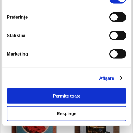
Preferinţe
Statistici
Bucataria ilustrata. Povesti cu
Annabel Karmel - Retete
Marketing
gust de Samburesti. Salate.
sanatoase pentru micii
Retete explicate pas cu pas
gurmanzi
Pret:
18,00Lei
10,80
Lei
Pret:
26,00Lei
15,60
Lei
Adaugă în coș
Adaugă în coș
Afişare
-30%
Permite toate
Respinge