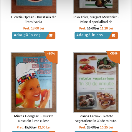
Lucretia Oprean - Bucataria din
Erika Thier, Margret Merzenich -
Transilvania
Paine si specialitati de
panificatie
Pret:
18,00
Lei
Pret:
16,00Lei
11,20
Lei
Adaugă în coș
Adaugă în coș
-20%
-35%
Mircea Georgescu - Bucate
Joanna Farrow - Retete
alese din lume culese
vegetariene in 30 de minute.
Rapid si creativ
Pret:
15,00Lei
12,00
Lei
Pret:
25,00Lei
16,25
Lei