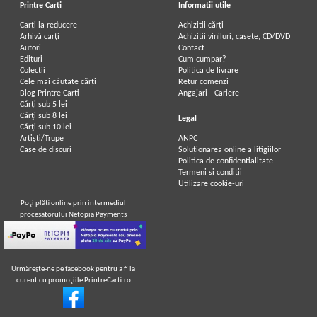
Printre Carti
Informatii utile
Carți la reducere
Achizitii cărți
Arhivă carți
Achizitii viniluri, casete, CD/DVD
Autori
Contact
Edituri
Cum cumpar?
Colecții
Politica de livrare
Cele mai căutate cărți
Retur comenzi
Blog Printre Carti
Angajari - Cariere
Cărţi sub 5 lei
Cărţi sub 8 lei
Legal
Cărţi sub 10 lei
Artiști/Trupe
ANPC
Case de discuri
Soluționarea online a litigiilor
Politica de confidentialitate
Termeni si conditii
Utilizare cookie-uri
Poţi plăti online prin intermediul
procesatorului Netopia Payments
Urmăreşte-ne pe facebook pentru a fi la
curent cu promoţiile PrintreCarti.ro