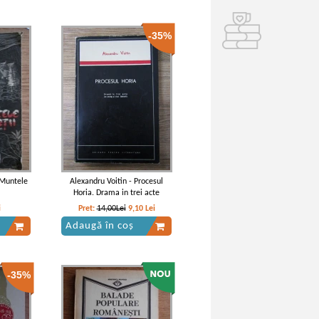
-35%
 Muntele
Alexandru Voitin - Procesul
Horia. Drama in trei acte
i
Pret:
14,00Lei
9,10
Lei
Adaugă în coș
-35%