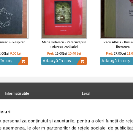
anescu - Respirari
Maria Petrescu - Ratacind prin
Radu Albala - Bucure
universul copilariei
literatura
2,00Lei
9,00
Lei
Pret:
16,00Lei
10,40
Lei
Pret:
17,00Lei
11,
în coș
Adaugă în coș
Adaugă în coș
Informatii utile
Legal
ANPC
Achizitii cărți
Achizitii viniluri, casete, CD/DVD
Soluționarea online a litigiilor
ie-uri
Contact
Politica de confidentialitate
Cum cumpar?
Termeni si conditii
personaliza conținutul și anunțurile, pentru a oferi funcții de rețe
Politica de livrare
Utilizare cookie-uri
Retur comenzi
De asemenea, le oferim partenerilor de rețele sociale, de publicitat
Angajari - Cariere