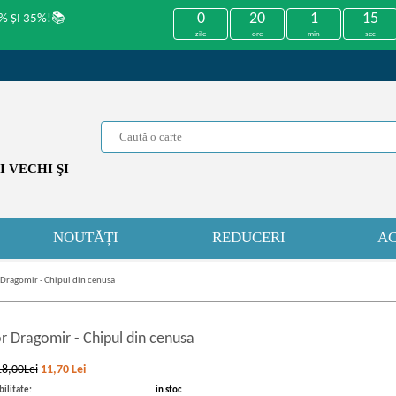
0
20
1
14
% ȘI 35%!📚
zile
ore
min
sec
 VECHI ŞI
NOUTĂȚI
REDUCERI
AC
 Dragomir - Chipul din cenusa
or Dragomir
-
Chipul din cenusa
18,00Lei
11,70
Lei
ilitate:
in stoc