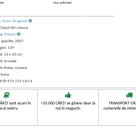
ea:
stoc suficient
:
Victor Dragomir
 Chipul din cenusa
ra:
Tritonic
 aparitie: 2007
gini: 139
t: 13 x 20 cm
ti: brosate
 in limba: romana
: buna
 978-973-733-143-4
ĂRŢI sunt acum în
>10.000 CĂRŢI se găsesc doar la
TRANSPORT GRA
ocul nostru
noi în magazin
comenzile de mini