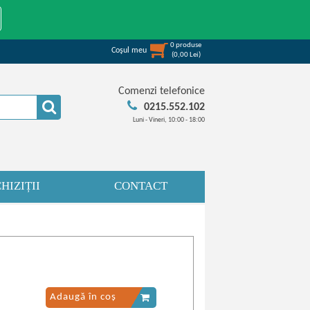
0
produse
Coşul meu
(
0,00
Lei
)
Comenzi telefonice
0215.552.102
Luni - Vineri, 10:00 - 18:00
HIZIȚII
CONTACT
Adaugă în coș