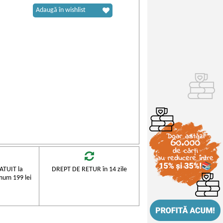
Adaugă în wishlist
TUIT la
DREPT DE RETUR în 14 zile
mum 199 lei