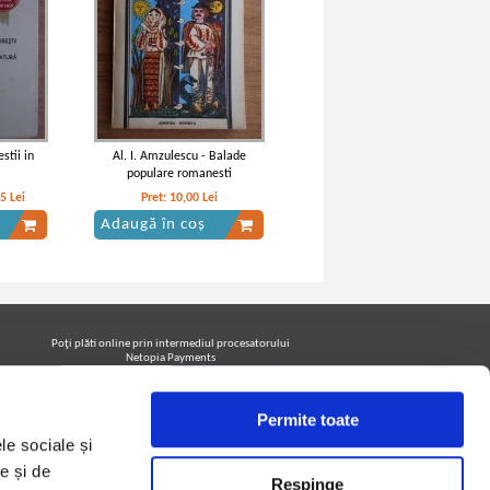
stii in
Al. I. Amzulescu - Balade
populare romanesti
05
Lei
Pret:
10,00
Lei
Adaugă în coș
Poţi plăti online prin intermediul procesatorului
Netopia Payments
Permite toate
Urmăreşte-ne pe facebook pentru a fi la curent cu
le sociale și
promoţiile PrintreCarti.ro
e și de
Respinge