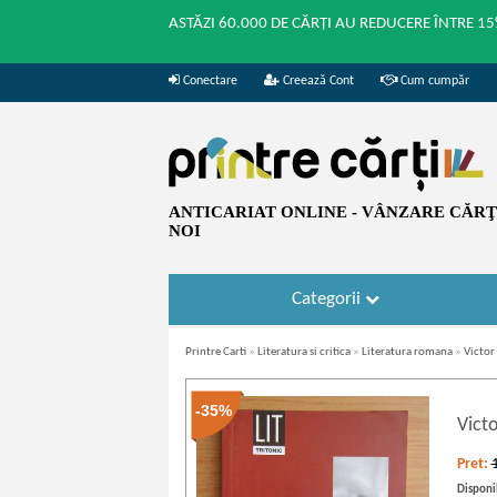
ASTĂZI 60.000 DE CĂRȚI AU REDUCERE ÎNTRE 15
Conectare
Creează Cont
Cum cumpăr
ANTICARIAT ONLINE - VÂNZARE CĂRŢI
NOI
Categorii
Printre Carti
»
Literatura si critica
»
Literatura romana
»
Victor
-35%
Vict
Pret:
Disponib