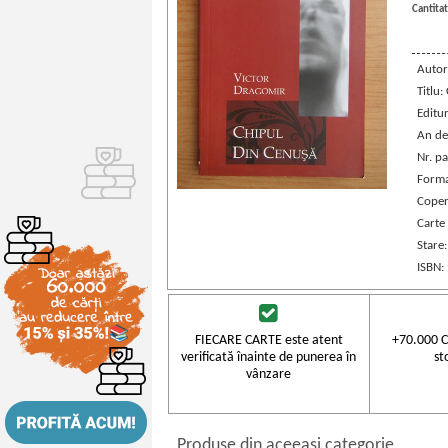
Cantitat
Autor
Titlu:
Editu
An de
Nr. pa
Forma
Coper
Carte
Stare
ISBN:
FIECARE CARTE este atent
+70.000 C
verificată înainte de punerea în
st
vânzare
Produse din aceeasi categorie