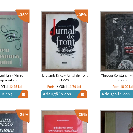
-35%
-35%
 Luchian - Mereu
Haralamb Zinca - Jurnal de front
Theodor Constantin -
upra valului
(1959)
mortii
,00Lei
12,35
Lei
Pret:
18,00Lei
11,70
Lei
Pret:
10,00
Le
în coș
Adaugă în coș
Adaugă în coș
-25%
-35%