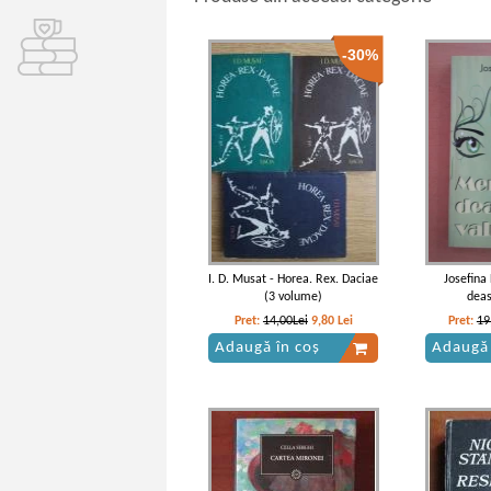
-30%
I. D. Musat - Horea. Rex. Daciae
Josefina
(3 volume)
deas
Pret:
14,00Lei
9,80
Lei
Pret:
19
Adaugă în coș
Adaugă 