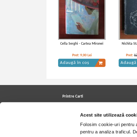
Cella Serghi - Cartea Mironei
Nichita St
Pret:
9,00
Lei
Pret:
1
Adaugă în coș
Adaugă 
Printre Carti
Carți la reducere
Arhivă carți
Acest site utilizează cook
Autori
Edituri
Folosim cookie-uri pentru a 
Colecții
Cele mai căutate cărți
pentru a analiza traficul. 
Blog Printre Carti