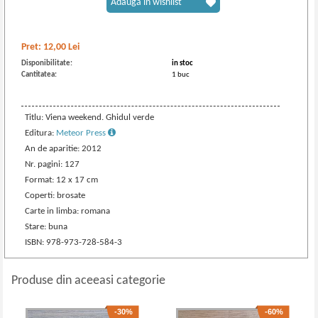
Adaugă în wishlist
Pret:
12,00
Lei
Disponibilitate:
in stoc
Cantitatea:
1 buc
Titlu: Viena weekend. Ghidul verde
Editura:
Meteor Press
An de aparitie: 2012
Nr. pagini: 127
Format: 12 x 17 cm
Coperti: brosate
Carte in limba: romana
Stare: buna
ISBN: 978-973-728-584-3
Produse din aceeasi categorie
-30%
-60%