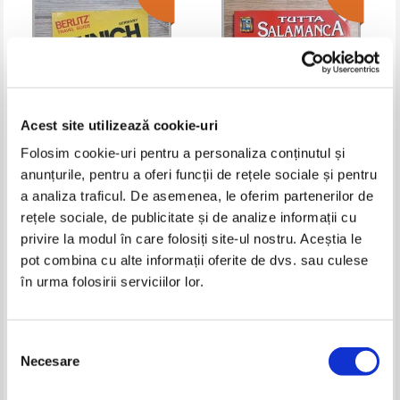
Acest site utilizează cookie-uri
Folosim cookie-uri pentru a personaliza conținutul și
anunțurile, pentru a oferi funcții de rețele sociale și pentru
Munich. Berlitz travel guide
Tutta Salamanca (ghid turistic)
a analiza traficul. De asemenea, le oferim partenerilor de
rețele sociale, de publicitate și de analize informații cu
Pret:
21,00Lei
14,70
Lei
Pret:
32,00Lei
12,80
Lei
Adaugă în coș
Adaugă în coș
privire la modul în care folosiți site-ul nostru. Aceștia le
pot combina cu alte informații oferite de dvs. sau culese
în urma folosirii serviciilor lor.
Selecția
Necesare
consimțământului