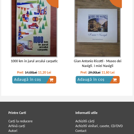
1000 km in jurul arcului carpatic
Gian Antonio Ricotti - Museo dei
Navigli. I miei Navigli
Pret:
14,00Lei
11,20
Lei
Pret:
29,00Lei
11,60
Lei
Adaugă în coș
Adaugă în coș
Printre Carti
Informatii utile
Carți la reducere
Achizitii cărți
Arhivă carți
Achizitii viniluri, casete, CD/DVD
Autori
Contact