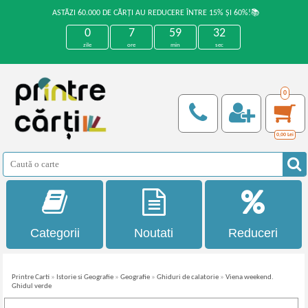
ASTĂZI 60.000 DE CĂRȚI AU REDUCERE ÎNTRE 15% ȘI 60%!📚
0
7
59
32
zile
ore
min
sec
0
0,00
Lei
Categorii
Noutati
Reduceri
Printre Carti
»
Istorie si Geografie
»
Geografie
»
Ghiduri de calatorie
»
Viena weekend.
Ghidul verde