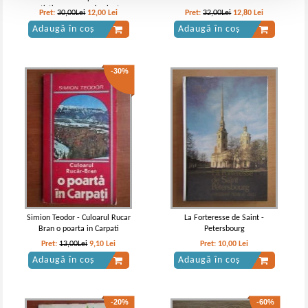
artistica con grande pianta
Pret:
30,00Lei
12,00
Lei
Pret:
32,00Lei
12,80
Lei
Adaugă în coș
Adaugă în coș
-30%
Simion Teodor - Culoarul Rucar
La Forteresse de Saint -
Bran o poarta in Carpati
Petersbourg
Pret:
13,00Lei
9,10
Lei
Pret:
10,00
Lei
Adaugă în coș
Adaugă în coș
-20%
-60%