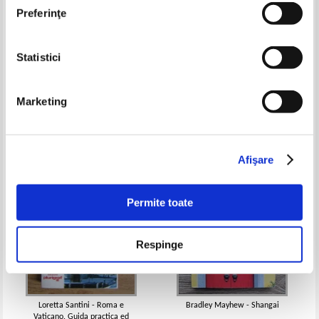
Preferinţe
Statistici
Greece (ghid)
Tudor Toader, Constantin Nitu -
Invitatie la drumetie
Pret:
10,00
Lei
Pret:
10,00
Lei
Marketing
Adaugă în coș
Adaugă în coș
-60%
-60%
Afişare
Permite toate
Respinge
Loretta Santini - Roma e
Bradley Mayhew - Shangai
Vaticano. Guida practica ed