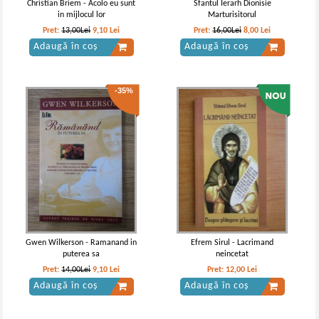
Christian Briem - Acolo eu sunt
Sfantul Ierarh Dionisie
in mijlocul lor
Marturisitorul
Pret:
13,00Lei
9,10
Lei
Pret:
16,00Lei
8,00
Lei
Adaugă în coș
Adaugă în coș
-35%
Gwen Wilkerson - Ramanand in
Efrem Sirul - Lacrimand
puterea sa
neincetat
Pret:
14,00Lei
9,10
Lei
Pret:
12,00
Lei
Adaugă în coș
Adaugă în coș