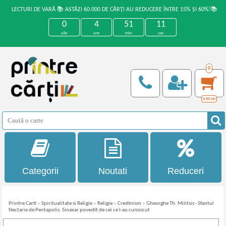
LECTURI DE VARĂ 📚 ASTĂZI 60.000 DE CĂRȚI AU REDUCERE ÎNTRE 15% ȘI 60%!📚
0
4
51
10
zile
ore
min
sec
0
0,00
Lei
Categorii
Noutati
Reduceri
Printre Carti
»
Spiritualitate si Religie
»
Religie
»
Crestinism
»
Gheorghe Th. Militsis - Sfantul
Nectarie de Pentapolis. Sinaxar povestit de cei ce l-au cunoscut