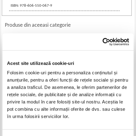
ISBN: 978-606-550-067-9
Produse din aceeasi categorie
-40%
Acest site utilizează cookie-uri
Folosim cookie-uri pentru a personaliza conținutul și
anunțurile, pentru a oferi funcții de rețele sociale și pentru
a analiza traficul. De asemenea, le oferim partenerilor de
rețele sociale, de publicitate și de analize informații cu
privire la modul în care folosiți site-ul nostru. Aceștia le
Rugaciuni pentru bolnavi.
Gheorghe I. Dragulin -
Invataturi de credinta ortodoxa
Identitatea lui Dionisie pseudo-
pot combina cu alte informații oferite de dvs. sau culese
despre boala
areopagitul cu Ieromonahul
Pret:
10,00
Lei
Pret:
14,00Lei
8,40
Lei
în urma folosirii serviciilor lor.
Dionisie Semritul, Exiguul
Adaugă în coș
Adaugă în coș