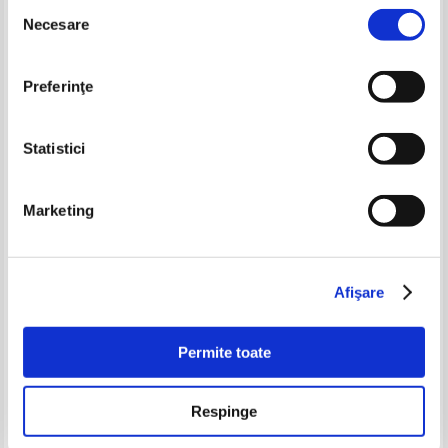
Selecția
-60%
Necesare
consimțământului
Preferinţe
Statistici
Marketing
Alexandru Argatu - Cele Sapte
Nicolae Dura - Biserica traita
Sfinte Taine si povestiri
departe
duhovnicesti. Spovedania
Pret:
19,00
Lei
Pret:
27,00Lei
10,80
Lei
Adaugă în coș
Adaugă în coș
Afişare
Permite toate
-30%
Respinge