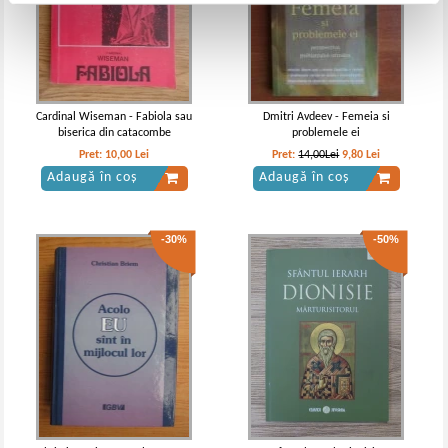
Cardinal Wiseman - Fabiola sau
Dmitri Avdeev - Femeia si
biserica din catacombe
problemele ei
Pret:
10,00
Lei
Pret:
14,00Lei
9,80
Lei
Adaugă în coș
Adaugă în coș
-30%
-50%