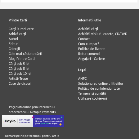
Printre Carti
Informatii utile
Carți la reducere
Achizitii cărți
Arhivă carți
Achizitii viniluri, casete, CD/DVD
Autori
Contact
Edituri
Cum cumpar?
Colecții
Politica de livrare
Cele mai căutate cărți
Retur comenzi
Blog Printre Carti
Angajari - Cariere
Cărţi sub 5 lei
Cărţi sub 8 lei
Legal
Cărţi sub 10 lei
Artiști/Trupe
ANPC
Case de discuri
Soluționarea online a litigiilor
Politica de confidentialitate
Termeni si conditii
Utilizare cookie-uri
Poţi plăti online prin intermediul
procesatorului Netopia Payments
Urmăreşte-ne pe facebook pentru a fi la