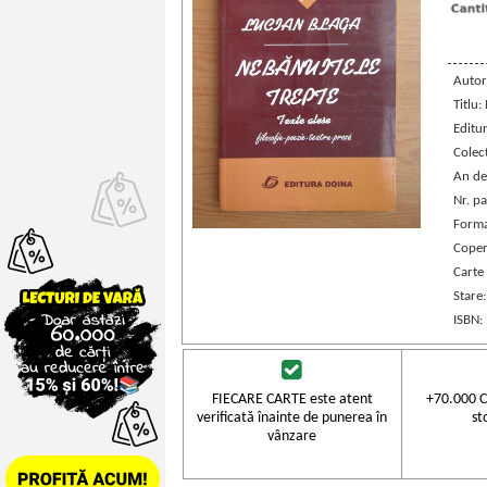
Autor
Titlu:
Editu
Colec
An de
Nr. pa
Forma
Coper
Carte
Stare
ISBN:
FIECARE CARTE este atent
+70.000 C
verificată înainte de punerea în
st
vânzare