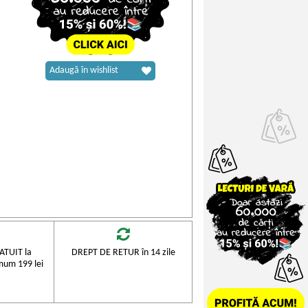
Adaugă în wishlist
TUIT la
DREPT DE RETUR în 14 zile
mum 199 lei