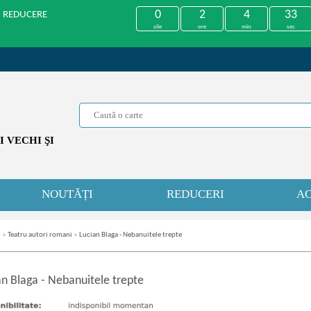
0
2
4
33
U REDUCERE
zile
ore
min
sec
 VECHI ŞI
NOUTĂȚI
REDUCERI
AC
u
»
Teatru autori romani
»
Lucian Blaga - Nebanuitele trepte
an Blaga
-
Nebanuitele trepte