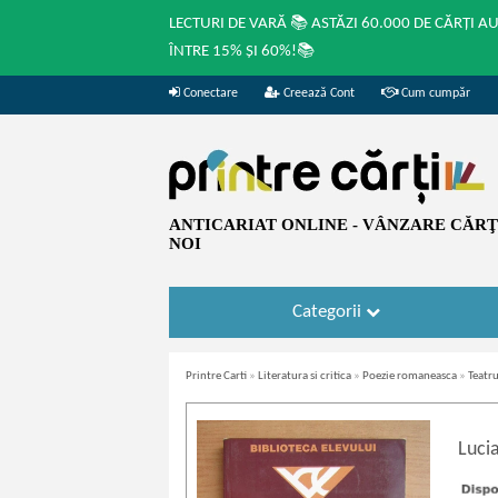
LECTURI DE VARĂ 📚 ASTĂZI 60.000 DE CĂRȚI A
ÎNTRE 15% ȘI 60%!📚
Conectare
Creează Cont
Cum cumpăr
ANTICARIAT ONLINE - VÂNZARE CĂRŢI
NOI
Categorii
Printre Carti
»
Literatura si critica
»
Poezie romaneasca
»
Teatr
Luci