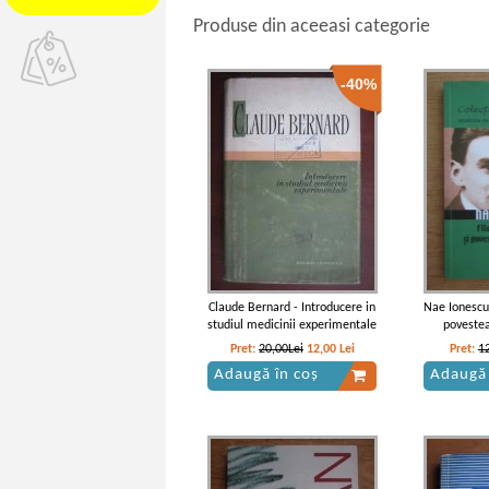
Produse din aceeasi categorie
-40%
Claude Bernard - Introducere in
Nae Ionescu,
studiul medicinii experimentale
povestea
Pret:
20,00Lei
12,00
Lei
Pret:
1
Adaugă în coș
Adaugă 