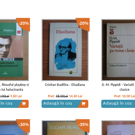
-20%
-20%
 filosoful playboy si
Cristian Badilita - Eliadiana
D. M. Pippidi - Variati
 lui halucinanta
clasice
2,00Lei
9,60
Lei
Pret:
18,00Lei
14,40
Lei
Pret:
10,00
Le
în coș
Adaugă în coș
Adaugă în coș
-30%
-35%