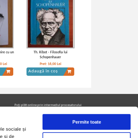
nire cu un
Th. Ribot - Filosofia lui
Schopenhauer
50
Lei
Pret:
16,00
Lei
Adaugă în coș
Poţi plăti online prin intermediul procesatorului
Netopia Payments
Permite toate
le sociale și
Urmăreşte-ne pe facebook pentru a fi la curent cu
promoţiile PrintreCarti.ro
e și de