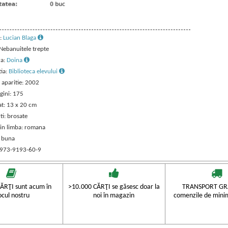
:
Lucian Blaga
 Nebanuitele trepte
ra:
Doina
tia:
Biblioteca elevului
 aparitie: 2002
gini: 175
t: 13 x 20 cm
ti: brosate
 in limba: romana
: buna
 973-9193-60-9
ĂRŢI sunt acum în
>10.000 CĂRŢI se găsesc doar la
TRANSPORT GRA
ocul nostru
noi în magazin
comenzile de mini