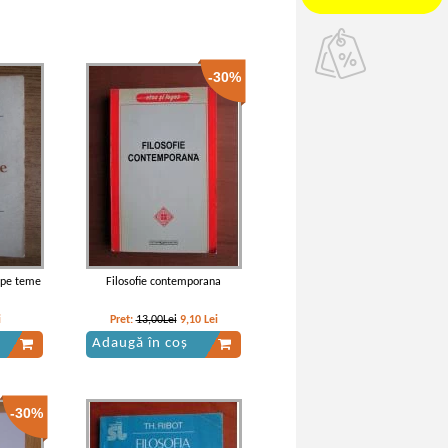
-30%
i pe teme
Filosofie contemporana
i
Pret:
13,00Lei
9,10
Lei
Adaugă în coș
-30%