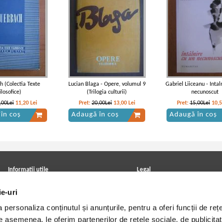
h (Colectia Texte
Lucian Blaga - Opere, volumul 9
Gabriel Liiceanu - Intal
ilosofice)
(Trilogia culturii)
necunoscut
,00Lei
11,20
Lei
Pret:
20,00Lei
13,00
Lei
Pret:
15,00Lei
10,
în coș
Adaugă în coș
Adaugă în coș
Informatii utile
Legal
ANPC
Achizitii cărți
ie-uri
Achizitii viniluri, casete, CD/DVD
Soluționarea online a litigiilor
Contact
Politica de confidentialitate
personaliza conținutul și anunțurile, pentru a oferi funcții de rețe
Cum cumpar?
Termeni si conditii
Politica de livrare
Utilizare cookie-uri
De asemenea, le oferim partenerilor de rețele sociale, de publicitat