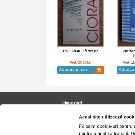
Emil Cioran - Sfartecare
Feuerbac
F
Pret:
20,00
Lei
Pret:
16
Adaugă în coș
Adaugă 
Printre Carti
Carți la reducere
Acest site utilizează cook
Arhivă carți
Autori
Folosim cookie-uri pentru a 
Edituri
Colecții
pentru a analiza traficul. 