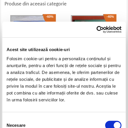
Produse din aceeasi categorie
-60%
-40%
Acest site utilizează cookie-uri
Folosim cookie-uri pentru a personaliza conținutul și
anunțurile, pentru a oferi funcții de rețele sociale și pentru
a analiza traficul. De asemenea, le oferim partenerilor de
Andrea Davis Pinkney - Hand in
Istoria ilustrata a lumii. Un
rețele sociale, de publicitate și de analize informații cu
hand. Ten black men who
armistitiu turbulent 1918 - 1939
privire la modul în care folosiți site-ul nostru. Aceștia le
changed America
(Reader's Digest)
Pret:
100,00Lei
40,00
Lei
Pret:
42,00Lei
25,20
Lei
pot combina cu alte informații oferite de dvs. sau culese
Adaugă în coș
Adaugă în coș
în urma folosirii serviciilor lor.
-20%
Selecția
Necesare
consimțământului