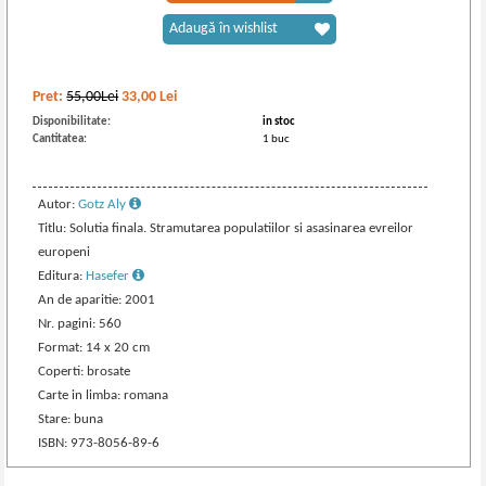
Adaugă în wishlist
Pret:
55,00Lei
33,00
Lei
Disponibilitate:
in stoc
Cantitatea:
1 buc
Autor:
Gotz Aly
Titlu: Solutia finala. Stramutarea populatiilor si asasinarea evreilor
europeni
Editura:
Hasefer
An de aparitie: 2001
Nr. pagini: 560
Format: 14 x 20 cm
Coperti: brosate
Carte in limba: romana
Stare: buna
ISBN: 973-8056-89-6