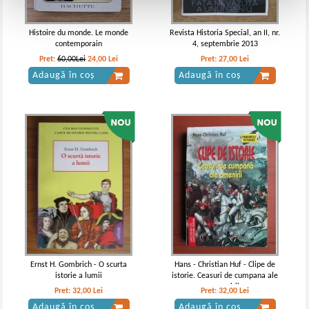
Histoire du monde. Le monde
Revista Historia Special, an II, nr.
contemporain
4, septembrie 2013
Pret:
60,00Lei
24,00
Lei
Pret:
27,00
Lei
Adaugă în coș
Adaugă în coș
Ernst H. Gombrich - O scurta
Hans - Christian Huf - Clipe de
istorie a lumii
istorie. Ceasuri de cumpana ale
omenirii
Pret:
32,00
Lei
Pret:
32,00
Lei
Adaugă în coș
Adaugă în coș