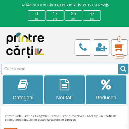
ASTĂZI 60.000 DE CĂRȚI AU REDUCERE ÎNTRE 15% ȘI 60%!📚
0
17
25
57
zile
ore
min
sec
0
0,00
Lei
Categorii
Noutati
Reduceri
Printre Carti
»
Istorie si Geografie
»
Istorie
»
Istorie Universala
»
Gotz Aly - Solutia finala.
Stramutarea populatiilor si asasinarea evreilor europeni