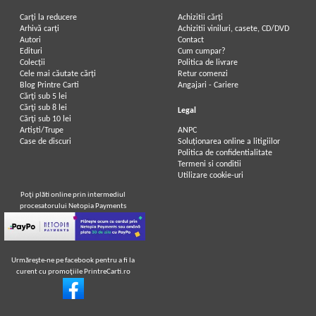
Carți la reducere
Achizitii cărți
Arhivă carți
Achizitii viniluri, casete, CD/DVD
Autori
Contact
Edituri
Cum cumpar?
Colecții
Politica de livrare
Cele mai căutate cărți
Retur comenzi
Blog Printre Carti
Angajari - Cariere
Cărţi sub 5 lei
Cărţi sub 8 lei
Legal
Cărţi sub 10 lei
Artiști/Trupe
ANPC
Case de discuri
Soluționarea online a litigiilor
Politica de confidentialitate
Termeni si conditii
Utilizare cookie-uri
Poţi plăti online prin intermediul
procesatorului Netopia Payments
Urmăreşte-ne pe facebook pentru a fi la
curent cu promoţiile PrintreCarti.ro