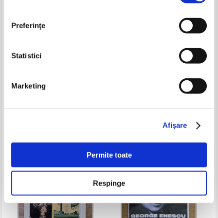
Preferinţe
Statistici
Ernst H. Gombrich - Istoria lumii
Jacques Le Goff - Pentru un alt
Marketing
ev mediu (2 volume)
Pret:
32,00Lei
25,60
Lei
Pret:
24,00
Lei
Adaugă în coș
Adaugă în coș
Afişare
-60%
Permite toate
Respinge