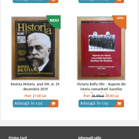
-20%
Revista Historia, anul VIII, nr. 29,
Victoria Bolfa Otic - Aspecte din
decembrie 2019
istoria comunitatii Surorilor
Braziliene din Romania
Pret:
27,00
Lei
Pret:
35,00Lei
28,00
Lei
Adaugă în coș
Adaugă în coș
Printre Carti
Informatii utile