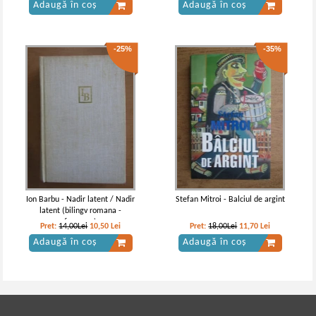
Adaugă în coș
Adaugă în coș
-25%
-35%
Ion Barbu - Nadir latent / Nadir
Stefan Mitroi - Balciul de argint
latent (bilingv romana -
franceza)
Pret:
14,00Lei
10,50
Lei
Pret:
18,00Lei
11,70
Lei
Adaugă în coș
Adaugă în coș