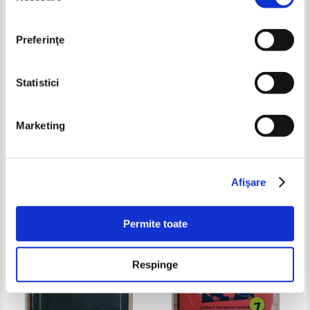
Preferinţe
Statistici
Alexandru Cristian - Cuvinte
Ion Luca Caragiale - Opere.
Marketing
peste ani, ani peste cuvinte. Un
Momente si schite (volumul 2)
deceniu de poezie
Pret:
19,00Lei
12,35
Lei
Pret:
14,00Lei
10,50
Lei
Adaugă în coș
Adaugă în coș
Afişare
-25%
-25%
Permite toate
Respinge