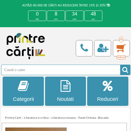
ASTĂZI 60.000 DE CĂRȚI AU REDUCERE ÎNTRE 15% ȘI 35%!📚
0
8
34
47
zile
ore
min
sec
0
0,00
Lei
Categorii
Noutati
Reduceri
Printre Carti
»
Literatura si critica
»
Literatura romana
»
Pavel Chihaia - Blocada