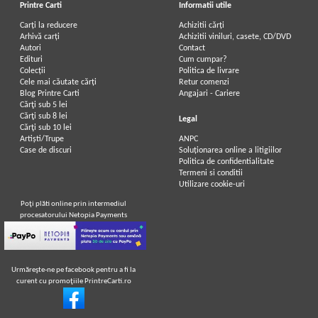
Printre Carti
Informatii utile
Carți la reducere
Achizitii cărți
Arhivă carți
Achizitii viniluri, casete, CD/DVD
Autori
Contact
Edituri
Cum cumpar?
Colecții
Politica de livrare
Cele mai căutate cărți
Retur comenzi
Blog Printre Carti
Angajari - Cariere
Cărţi sub 5 lei
Cărţi sub 8 lei
Legal
Cărţi sub 10 lei
Artiști/Trupe
ANPC
Case de discuri
Soluționarea online a litigiilor
Politica de confidentialitate
Termeni si conditii
Utilizare cookie-uri
Poţi plăti online prin intermediul
procesatorului Netopia Payments
Urmăreşte-ne pe facebook pentru a fi la
curent cu promoţiile PrintreCarti.ro