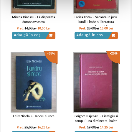
Mircea Dinescu - La dispozitia
Larisa Kozak - Vacanta in jurul
dumneavoastra
lumii. Limba si literatura
romana, clasa a VII-a
Pret:
14,00Lei
10,50
Lei
Pret:
20,00Lei
15,00
Lei
Adaugă în coș
Adaugă în coș
-35%
-25%
Felix Nicolau - Tandru si rece
Grigore Bajenaru - Cismigiu si
comp. Buna dimineata, baieti
Pret:
25,00Lei
16,25
Lei
Pret:
19,00Lei
14,25
Lei