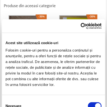
Produse din aceeasi categorie
-35%
-30%
Acest site utilizează cookie-uri
Folosim cookie-uri pentru a personaliza conținutul și
anunțurile, pentru a oferi funcții de rețele sociale și pentru
a analiza traficul. De asemenea, le oferim partenerilor de
rețele sociale, de publicitate și de analize informații cu
Ioan Slavici - Opere (2 volume)
Mimi Gramnea - Exerseaza
compunerile pentru nota 10
privire la modul în care folosiți site-ul nostru. Aceștia le
Pret:
24,00Lei
15,60
Lei
Pret:
25,00Lei
17,50
Lei
pot combina cu alte informații oferite de dvs. sau culese
Adaugă în coș
Adaugă în coș
în urma folosirii serviciilor lor.
-35%
-25%
Selecția
Necesare
consimțământului