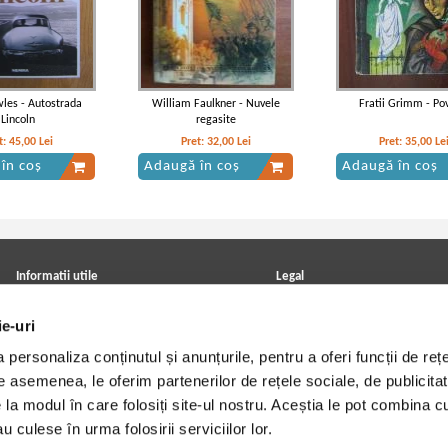
les - Autostrada
William Faulkner - Nuvele
Fratii Grimm - Po
Lincoln
regasite
t:
45,00
Lei
Pret:
32,00
Lei
Pret:
35,00
Le
în coș
Adaugă în coș
Adaugă în coș
roust - In cautarea
Marcel Proust - In cautarea
Marcel Proust - In cau
pierdut, volumul 4.
timpului pierdut. Guermantes
timpului pierdut, volu
oma si Gomora
Swann
Informatii utile
Legal
ANPC
Achizitii cărți
ie-uri
Achizitii viniluri, casete, CD/DVD
Soluționarea online a litigiilor
Contact
Politica de confidentialitate
personaliza conținutul și anunțurile, pentru a oferi funcții de rețe
Cum cumpar?
Termeni si conditii
Politica de livrare
Utilizare cookie-uri
De asemenea, le oferim partenerilor de rețele sociale, de publicitat
Retur comenzi
e la modul în care folosiți site-ul nostru. Aceștia le pot combina c
Angajari - Cariere
u culese în urma folosirii serviciilor lor.