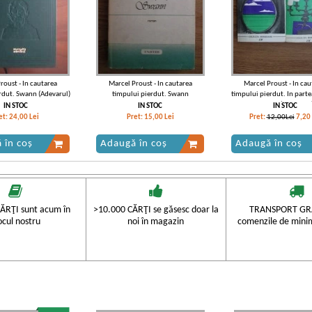
roust - In cautarea
Marcel Proust - In cautarea
Marcel Proust - In cau
rdut. Swann (Adevarul)
timpului pierdut. Swann
timpului pierdut. In parte
Swann (2 volume
IN STOC
IN STOC
IN STOC
et:
24,00
Lei
Pret:
15,00
Lei
Pret:
12,00Lei
7,20
 în coș
Adaugă în coș
Adaugă în coș
ĂRŢI sunt acum în
>10.000 CĂRŢI se găsesc doar la
TRANSPORT GRA
ocul nostru
noi în magazin
comenzile de mini