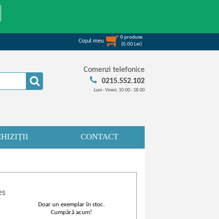
0
produse
Coşul meu
(
0,00
Lei
)
Comenzi telefonice
0215.552.102
Luni - Vineri, 10:00 - 18:00
HIZIȚII
CONTACT
es
Doar un exemplar în stoc.
Cumpără acum!