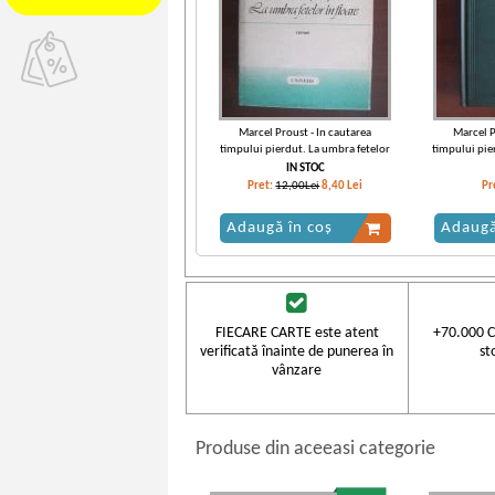
Marcel Proust - In cautarea
Marcel P
timpului pierdut. La umbra fetelor
timpului pie
in floare
IN STOC
Pret:
12,00Lei
8,40
Lei
Pr
Adaugă în coș
Adaugă
FIECARE CARTE este atent
+70.000 C
verificată înainte de punerea în
st
vânzare
Produse din aceeasi categorie