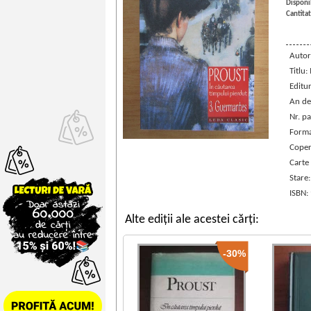
Disponib
Cantitat
Autor
Titlu
Editu
An de
Nr. pa
Forma
Coper
Carte
Stare
ISBN:
Alte ediții ale acestei cărți:
-30%