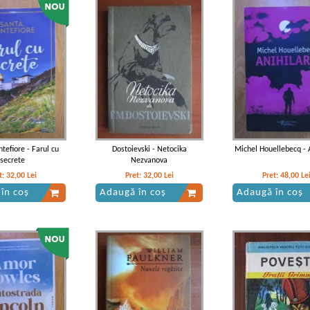
roust - In cautarea
Marcel Proust - In cautarea
Marcel Proust - In cau
ui pierdut. Swann
timpului pierdut. Swann
timpului pierdut. Gue
IN STOC
IN STOC
IN STOC
et:
14,00
Lei
Pret:
45,00
Lei
Pret:
14,00
Lei
 în coș
Adaugă în coș
Adaugă în coș
tefiore - Farul cu
Dostoievski - Netocika
Michel Houellebecq - 
secrete
Nezvanova
t:
32,00
Lei
Pret:
32,00
Lei
Pret:
48,00
Le
în coș
Adaugă în coș
Adaugă în coș
roust - In cautarea
Marcel Proust - In cautarea
Marcel Proust - In cau
pierdut. Guermantes
timpului pierdut. Plecarea
timpului pierdut. Timpul
Albertinei
IN STOC
et:
16,00
Lei
 în coș