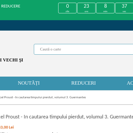
0
23
8
36
U REDUCERE
zile
ore
min
sec
 VECHI ŞI
NOUTĂȚI
REDUCERI
AC
el Proust - In cautarea timpului pierdut, volumul 3. Guermantes
el Proust
-
In cautarea timpului pierdut, volumul 3. Guermant
43,00
Lei