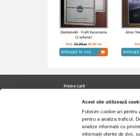
Dostoievski - Fratii Karamazov
Amor Tow
(2 volume)
Pret:
50,00Lei
40,00
Lei
Pre
Adaugă în coș
Adaugă 
Marcel Proust - In cautarea
Marcel P
timpului pierdut, volumul 5.
timpului 
Captiva. Fugara
Sod
Printre Carti
Carți la reducere
Acest site utilizează cook
Arhivă carți
Autori
Folosim cookie-uri pentru a 
Edituri
Colecții
pentru a analiza traficul. 
Cele mai căutate cărți
analize informații cu privir
Blog Printre Carti
Cărţi sub 5 lei
informații oferite de dvs. sa
Cărţi sub 8 lei