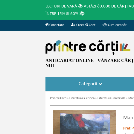
LECTURI DE VARĂ 📚 ASTĂZI 60.000 DE CĂRȚI A
ÎNTRE 15% ȘI 60%!📚
Conectare
Creează Cont
Cum cumpăr
ANTICARIAT ONLINE - VÂNZARE CĂRŢI
NOI
Categorii
Printre Carti
»
Literatura si critica
»
Literatura universala
»
Marc
Marc
Pret: