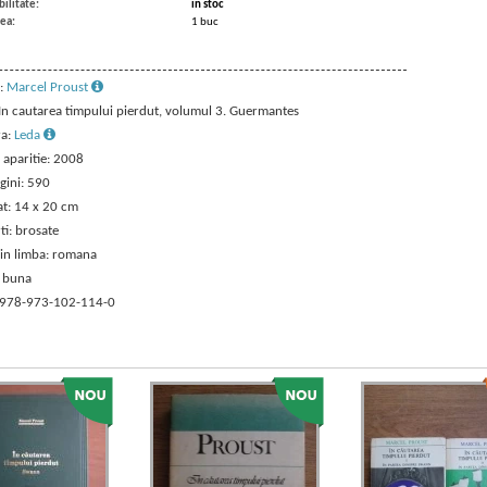
ilitate:
in stoc
ea:
1 buc
:
Marcel Proust
: In cautarea timpului pierdut, volumul 3. Guermantes
ra:
Leda
 aparitie: 2008
gini: 590
t: 14 x 20 cm
ti: brosate
 in limba: romana
: buna
 978-973-102-114-0