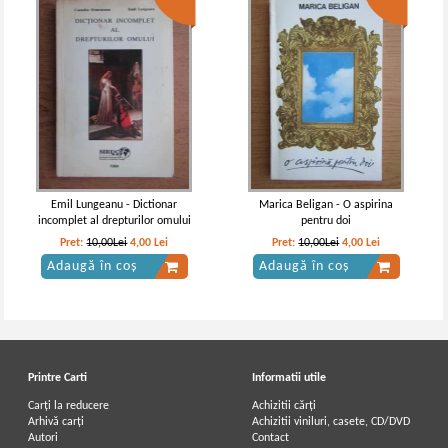
Emil Lungeanu - Dictionar
Marica Beligan - O aspirina
incomplet al drepturilor omului
pentru doi
Pret:
10,00Lei
4,00
Lei
Pret:
10,00Lei
4,00
Lei
Adaugă în coș
Adaugă în coș
Printre Carti
Informatii utile
Carți la reducere
Achizitii cărți
Arhivă carți
Achizitii viniluri, casete, CD/DVD
Autori
Contact