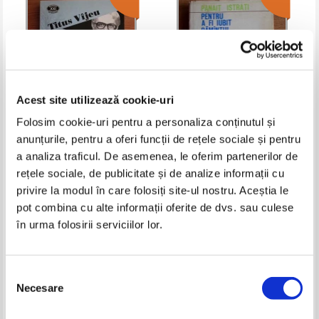
Acest site utilizează cookie-uri
Folosim cookie-uri pentru a personaliza conținutul și
anunțurile, pentru a oferi funcții de rețele sociale și pentru
Titus Vijeu - Eterul si eternul
Panait Istrati - Pentru a fi iubit
a analiza traficul. De asemenea, le oferim partenerilor de
pamantul
rețele sociale, de publicitate și de analize informații cu
Pret:
10,00Lei
4,00
Lei
Pret:
12,00Lei
6,00
Lei
Adaugă în coș
Adaugă în coș
privire la modul în care folosiți site-ul nostru. Aceștia le
pot combina cu alte informații oferite de dvs. sau culese
în urma folosirii serviciilor lor.
-60%
-60%
Selecția
Necesare
consimțământului