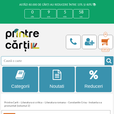
ASTĂZI 60.000 DE CĂRȚI AU REDUCERE ÎNTRE 15% ȘI 60%!📚
0
9
5
58
zile
ore
min
sec
0
0,00
Lei
Categorii
Noutati
Reduceri
Printre Carti
»
Literatura si critica
»
Literatura romana
»
Constantin Crisu - Instanta s-a
pronuntat (volumul 2)