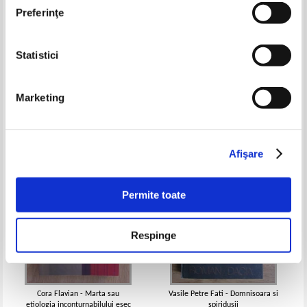
Preferinţe
Statistici
Ileana Ioanid - Buna dimineata,
Revista Corsar, nr. 2
domnule Franklin
Pret:
10,00Lei
4,00
Lei
Pret:
10,00Lei
4,00
Lei
Marketing
Adaugă în coș
Adaugă în coș
-60%
-60%
Afişare
Permite toate
Respinge
Cora Flavian - Marta sau
Vasile Petre Fati - Domnisoara si
etiologia inconturnabilului esec
spiridusii