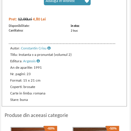
Adaugă în wishlist
Pret:
12,00Lei
4,80
Lei
Disponibilitate:
in stoc
Cantitatea:
2 buc
Autor:
Constantin Crisu
Titlu: Instanta s-a pronuntat (volumul 2)
Editura:
Argessis
An de aparitie: 1991
Nr. pagini: 23
Format: 15 x 21 cm
Coperti: brosate
Carte in limba: romana
Stare: buna
Produse din aceeasi categorie
-60%
-50%