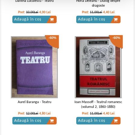
Dalvina Luculescu - Teatru
Horia Deleanu - Dialog despre
dragoste
Pret:
10,00Lei
4,00
Lei
Pret:
11,00Lei
4,40
Lei
Adaugă în coș
Adaugă în coș
-60%
-60%
Aurel Baranga - Teatru
Ioan Massoff - Teatrul romanesc
(volumul 2, 1860-1880)
Pret:
12,00Lei
4,80
Lei
Pret:
11,00Lei
4,40
Lei
Adaugă în coș
Adaugă în coș