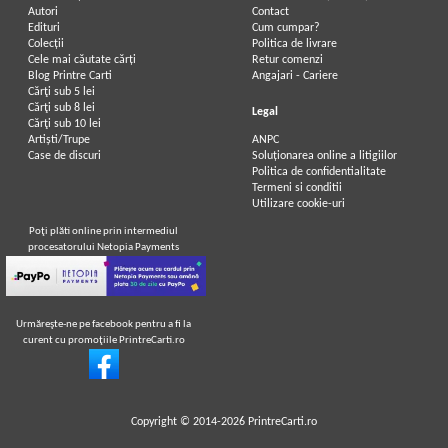
Autori
Contact
Edituri
Cum cumpar?
Colecții
Politica de livrare
Cele mai căutate cărți
Retur comenzi
Blog Printre Carti
Angajari - Cariere
Cărţi sub 5 lei
Cărţi sub 8 lei
Legal
Cărţi sub 10 lei
Artiști/Trupe
ANPC
Case de discuri
Soluționarea online a litigiilor
Politica de confidentialitate
Termeni si conditii
Utilizare cookie-uri
Poţi plăti online prin intermediul
procesatorului Netopia Payments
Urmăreşte-ne pe facebook pentru a fi la
curent cu promoţiile PrintreCarti.ro
Copyright © 2014-2026
PrintreCarti.ro