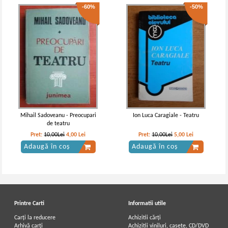
-60%
-50%
Mihail Sadoveanu - Preocupari
Ion Luca Caragiale - Teatru
de teatru
Pret:
10,00Lei
4,00
Lei
Pret:
10,00Lei
5,00
Lei
Adaugă în coș
Adaugă în coș
Printre Carti
Informatii utile
Carți la reducere
Achizitii cărți
Arhivă carți
Achizitii viniluri, casete, CD/DVD