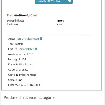
Adaugă în wishlist
Pret:
11,00Lei
4,40
Lei
Disponibilitate:
in stoc
Cantitatea:
1 buc
Autor:
Ion D. Vulcanescu
Titlu: Teatru
Editura:
Mica Valahie
An de aparitie: 2013
Nr. pagini: 109
Format: 15 x 21 cm
Coperti: brosate
Carte in limba: romana
Stare: buna
ISBN: 978-606-8304-60-1
Produse din aceeasi categorie