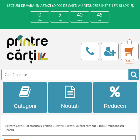
LECTURI DE VARĂ 📚 ASTĂZI 60.000 DE CĂRȚI AU REDUCERE ÎNTRE 15% ȘI 60%!📚
0
5
40
45
zile
ore
min
sec
0
0,00
Lei
Categorii
Noutati
Reduceri
Printre Carti
»
Literatura si critica
»
Teatru
»
Teatru autori romani
»
Ion D. Vulcanescu -
Teatru