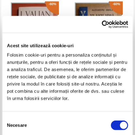
-60%
-60%
Acest site utilizează cookie-uri
Folosim cookie-uri pentru a personaliza conținutul și
anunțurile, pentru a oferi funcții de rețele sociale și pentru
I. Valjan - Generatia de sacrificiu
Alexandru Davila - Vlaicu Voda
a analiza traficul. De asemenea, le oferim partenerilor de
rețele sociale, de publicitate și de analize informații cu
Pret:
13,00Lei
5,20
Lei
Pret:
10,00Lei
4,00
Lei
privire la modul în care folosiți site-ul nostru. Aceștia le
Adaugă în coș
Adaugă în coș
pot combina cu alte informații oferite de dvs. sau culese
în urma folosirii serviciilor lor.
-60%
-60%
Selecția
Necesare
consimțământului