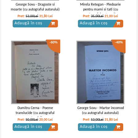
George Sovu - Dragoste si
Mirela Retegan - Pledoarie
moarte (cu autograful autorului)
pentru mami si tati (cu
autograful autoarei)
Pret:
53,00Lei
31,80
Lei
Pret:
35,00Lei
21,00
Lei
Adaugă în coș
Adaugă în coș
-60%
-40%
Dumitru Cerna - Poeme
George Sovu - Martor incomod
translucide (cu autograful
(cu autograful autorului)
autorului)
Pret:
50,00Lei
20,00
Lei
Pret:
53,00Lei
31,80
Lei
Adaugă în coș
Adaugă în coș