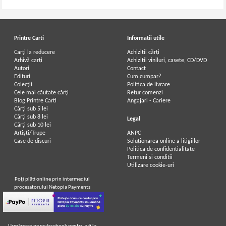
Printre Carti
Informatii utile
Carți la reducere
Achizitii cărți
Arhivă carți
Achizitii viniluri, casete, CD/DVD
Autori
Contact
Edituri
Cum cumpar?
Colecții
Politica de livrare
Cele mai căutate cărți
Retur comenzi
Blog Printre Carti
Angajari - Cariere
Cărţi sub 5 lei
Cărţi sub 8 lei
Legal
Cărţi sub 10 lei
Artiști/Trupe
ANPC
Case de discuri
Soluționarea online a litigiilor
Politica de confidentialitate
Termeni si conditii
Utilizare cookie-uri
Poţi plăti online prin intermediul
procesatorului Netopia Payments