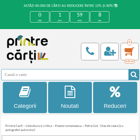
ASTĂZI 60.000 DE CĂRȚI AU REDUCERE ÎNTRE 15% ȘI 60%!📚
0
1
59
8
zile
ore
min
sec
0
0,00
Lei
Categorii
Noutati
Reduceri
Printre Carti
»
Literatura si critica
»
Poezie romaneasca
»
Petre Got - Glas de ceara (cu
autograful autorului)