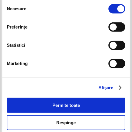
Selecția
-60%
Necesare
consimțământului
Preferinţe
Statistici
Marketing
Alexandru Ivanescu - Balerina de
Elena Eftimiu - Antologia prozei
fier (cu autograful autorului)
poloneze (cu autograful
autorului)
Pret:
80,00Lei
32,00
Lei
Pret:
34,00
Lei
Afişare
Adaugă în coș
Adaugă în coș
Permite toate
-40%
-40%
Respinge