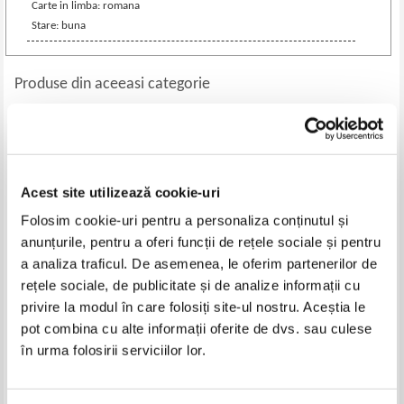
Carte in limba: romana
Stare: buna
Produse din aceeasi categorie
-60%
-30%
Acest site utilizează cookie-uri
Folosim cookie-uri pentru a personaliza conținutul și
anunțurile, pentru a oferi funcții de rețele sociale și pentru
a analiza traficul. De asemenea, le oferim partenerilor de
rețele sociale, de publicitate și de analize informații cu
privire la modul în care folosiți site-ul nostru. Aceștia le
Anca Irina Ionescu - Institutia
Irina Holdevici - Gandire
pot combina cu alte informații oferite de dvs. sau culese
noastra cea de toate zilele (cu
pozitiva. Ghid practic de
autograful autorului)
psihoterapie rational-emotiva si
în urma folosirii serviciilor lor.
Pret:
50,00Lei
20,00
Lei
Pret:
50,00Lei
35,00
Lei
cognitiv comportamentala (cu
Adaugă în coș
Adaugă în coș
autograful autoarei, minima
uzura)