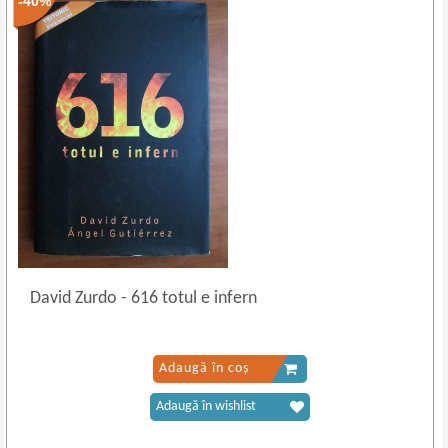
-40%
David Zurdo
-
616 totul e infern
Adaugă în coș
Adaugă în wishlist