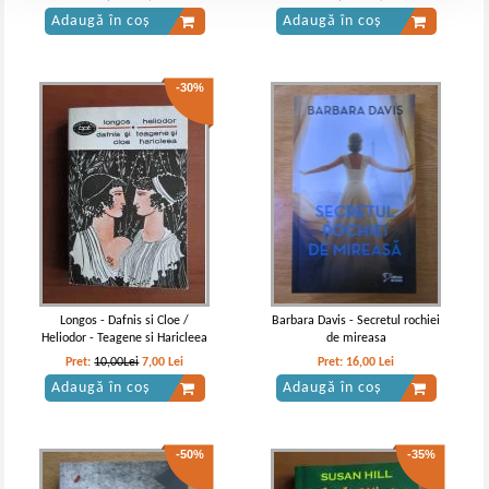
Adaugă în coș
Adaugă în coș
-30%
Longos - Dafnis si Cloe /
Barbara Davis - Secretul rochiei
Heliodor - Teagene si Haricleea
de mireasa
Pret:
10,00Lei
7,00
Lei
Pret:
16,00
Lei
Adaugă în coș
Adaugă în coș
-50%
-35%