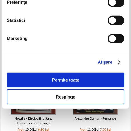
Preferinţe
Statistici
Menelaos Ludemis - Memoria
Erich Maria Remarque - Trei
incendiata
camarazi
Pret:
10,00Lei
7,00
Lei
Pret:
10,00Lei
7,00
Lei
Marketing
Adaugă în coș
Adaugă în coș
-35%
-30%
Afişare
Permite toate
Respinge
Novalis - Discipolii la Sais.
Alexandre Dumas - Fernande
Heinrich von Ofterdingen
Pret:
10,00Lei
6,50
Lei
Pret:
11,00Lei
7,70
Lei