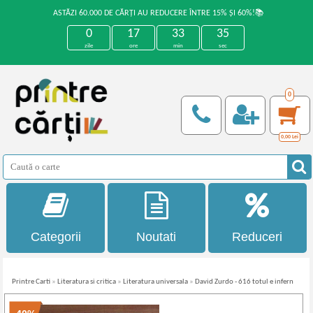
ASTĂZI 60.000 DE CĂRȚI AU REDUCERE ÎNTRE 15% ȘI 60%!📚
0
17
33
35
zile
ore
min
sec
0
0,00
Lei
Categorii
Noutati
Reduceri
Printre Carti
»
Literatura si critica
»
Literatura universala
»
David Zurdo - 616 totul e infern