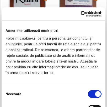
Acest site utilizează cookie-uri
Folosim cookie-uri pentru a personaliza conținutul și
anunțurile, pentru a oferi funcții de rețele sociale și pentru
Julia Kristeva - Samuraii
Francois Mauriac - Sfarsitul
noptii. Sarutul dat leprosului
a analiza traficul. De asemenea, le oferim partenerilor de
Pret:
13,00Lei
9,10
Lei
Pret:
10,00Lei
7,00
Lei
rețele sociale, de publicitate și de analize informații cu
Adaugă în coș
Adaugă în coș
privire la modul în care folosiți site-ul nostru. Aceștia le
pot combina cu alte informații oferite de dvs. sau culese
în urma folosirii serviciilor lor.
-30%
-30%
Selecția
Necesare
consimțământului