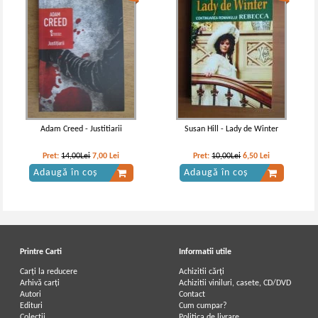
Adam Creed - Justitiarii
Susan Hill - Lady de Winter
Pret:
14,00Lei
7,00
Lei
Pret:
10,00Lei
6,50
Lei
Adaugă în coș
Adaugă în coș
Printre Carti
Informatii utile
Carți la reducere
Achizitii cărți
Arhivă carți
Achizitii viniluri, casete, CD/DVD
Autori
Contact
Edituri
Cum cumpar?
Colecții
Politica de livrare