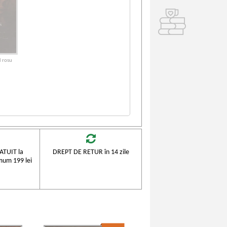
l rosu
TUIT la
DREPT DE RETUR în 14 zile
mum 199 lei