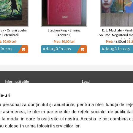
ay - Orfanii apelor.
Stephen King - Shining
D. J. MacHale - Pend
ul eternitatii
(Adevarul)
volume. Negustorul mor
orasul pierdut
t:
30,00
Lei
Pret:
30,00
Lei
Pret:
48,00Lei
31,
în coș
Adaugă în coș
Adaugă în coș
Informatii utile
Legal
ANPC
Achizitii cărți
ie-uri
Achizitii viniluri, casete, CD/DVD
Soluționarea online a litigiilor
Contact
Politica de confidentialitate
personaliza conținutul și anunțurile, pentru a oferi funcții de rețe
Cum cumpar?
Termeni si conditii
Politica de livrare
Utilizare cookie-uri
De asemenea, le oferim partenerilor de rețele sociale, de publicitat
Retur comenzi
e la modul în care folosiți site-ul nostru. Aceștia le pot combina c
Angajari - Cariere
u culese în urma folosirii serviciilor lor.