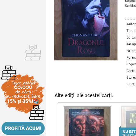
Disponib
Cantitat
Autor
Titlu:
Editu
An ap
Nr pa
Forma
Coper
Carte
Stare
ISBN:
Alte ediții ale acestei cărți: