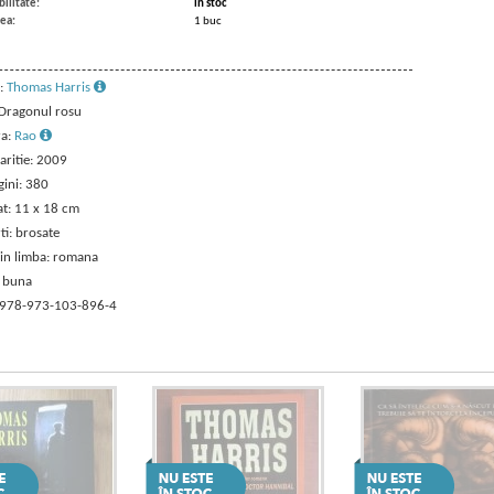
ilitate:
in stoc
ea:
1 buc
:
Thomas Harris
 Dragonul rosu
ra:
Rao
aritie: 2009
gini: 380
t: 11 x 18 cm
ti: brosate
 in limba: romana
: buna
 978-973-103-896-4