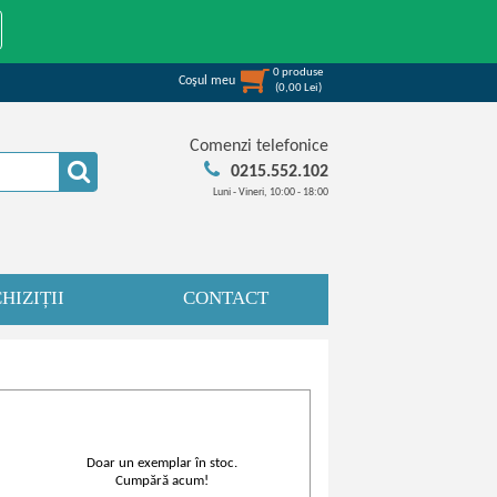
0
produse
Coşul meu
(
0,00
Lei
)
Comenzi telefonice
0215.552.102
Luni - Vineri, 10:00 - 18:00
HIZIȚII
CONTACT
Doar un exemplar în stoc.
Cumpără acum!