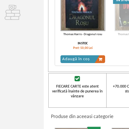
Thomas Harris - Dragonul rosu
Thomas H
IN STOC
Pret:
50,00
Lei
Adaugă în coș
FIECARE CARTE este atent
+70.000 C
verificată înainte de punerea în
st
vânzare
Produse din aceeasi categorie