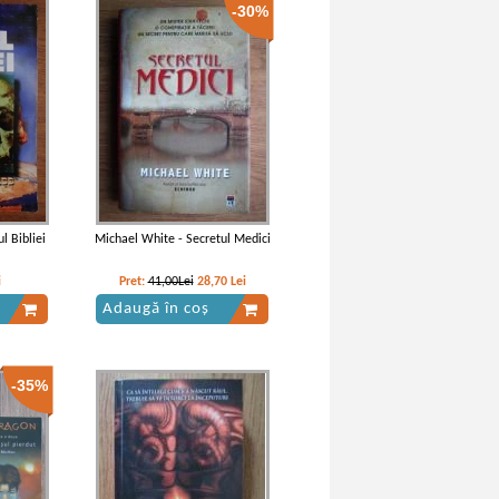
-30%
l Bibliei
Michael White - Secretul Medici
i
Pret:
41,00Lei
28,70
Lei
Adaugă în coș
-35%