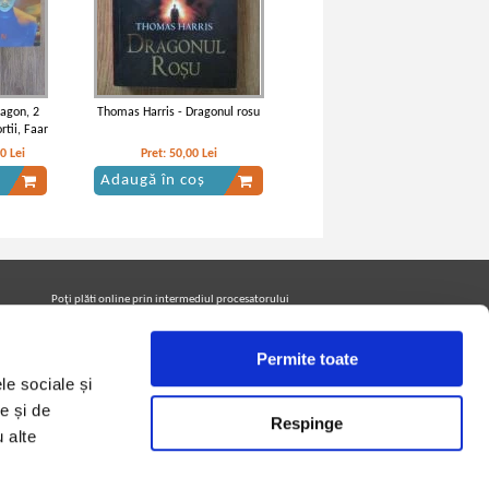
ragon, 2
Thomas Harris - Dragonul rosu
tii, Faar
20
Lei
Pret:
50,00
Lei
Adaugă în coș
Poţi plăti online prin intermediul procesatorului
Netopia Payments
Permite toate
le sociale și
Urmăreşte-ne pe facebook pentru a fi la curent cu
promoţiile PrintreCarti.ro
e și de
Respinge
u alte