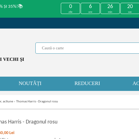
0
6
26
20
% ȘI 35%!📚
zile
ore
min
sec
 VECHI ŞI
NOUTĂȚI
REDUCERI
AC
r, actiune
»
Thomas Harris - Dragonul rosu
as Harris
-
Dragonul rosu
40,00
Lei