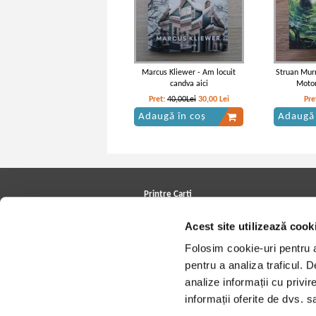
Marcus Kliewer - Am locuit
Struan Murr
candva aici
Motor
Pret:
40,00Lei
30,00
Lei
Pre
Adaugă în coș
Adaugă 
Printre Carti
Carți la reducere
Acest site utilizează cook
Arhivă carți
Autori
Folosim cookie-uri pentru a 
Edituri
Colecții
pentru a analiza traficul. 
Cele mai căutate cărți
analize informații cu privir
Blog Printre Carti
Cărţi sub 5 lei
informații oferite de dvs. sa
Cărţi sub 8 lei