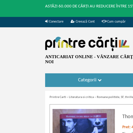
ASTĂZI 60.000 DE CĂRȚI AU REDUCERE ÎNTRE 15
Conectare
Creează Cont
Cum cumpăr
ANTICARIAT ONLINE - VÂNZARE CĂRŢI
NOI
Categorii
Printre Carti
»
Literatura si critica
»
Romane politiste, SF, thrille
Thom
Pret: