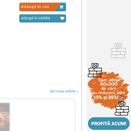
Adaugă în coș
Adaugă în wishlist
Vezi toate edițiile »