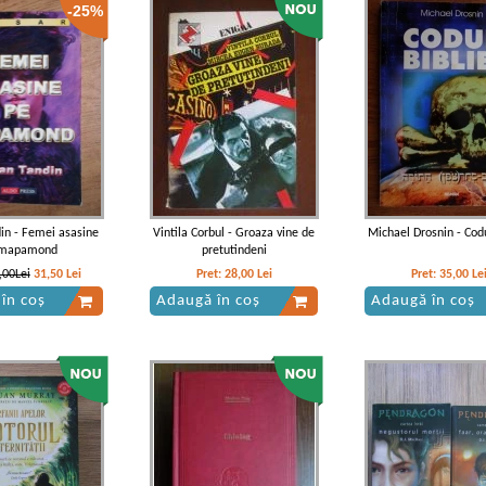
-25%
din - Femei asasine
Vintila Corbul - Groaza vine de
Michael Drosnin - Codu
 mapamond
pretutindeni
,00Lei
31,50
Lei
Pret:
28,00
Lei
Pret:
35,00
Le
în coș
Adaugă în coș
Adaugă în coș