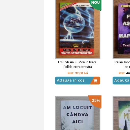
Emil Strainu - Men in black.
Traian Tan
Politia extraterestra
pe
Pret:
32,00
Lei
Pret:
42
Adaugă în coș
Adaugă 
-25%