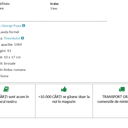
ilitate:
in stoc
ea:
1 buc
:
George Popa
 Lauda formei
ra:
Tineretului
 aparitie: 1969
gini: 93
t: 10 x 17 cm
ti: brosate
 in limba: romana
: buna
ĂRŢI sunt acum în
>10.000 CĂRŢI se găsesc doar la
TRANSPORT GRA
ocul nostru
noi în magazin
comenzile de mini