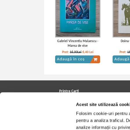
Gabriel Vincentiu Malaescu -
Doina 
Marea de vise
Pret:
16,00Lei
6,40
Lei
Pret:
1
Adaugă în coș
Adaugă 
Printre Carti
Carți la reducere
Acest site utilizează cook
Arhivă carți
Autori
Folosim cookie-uri pentru a 
Edituri
Colecții
pentru a analiza traficul. 
Cele mai căutate cărți
analize informații cu privir
Blog Printre Carti