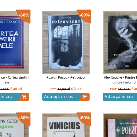
-60%
-60%
cu - Cartea simtirii
Razvan Pricop - Retrovizor
Alex Enache - Printre 
mele
umbre (volumul
6,00Lei
6,40
Lei
Pret:
17,00Lei
6,80
Lei
Pret:
16,00Lei
6,4
în coș
Adaugă în coș
Adaugă în coș
-60%
-50%