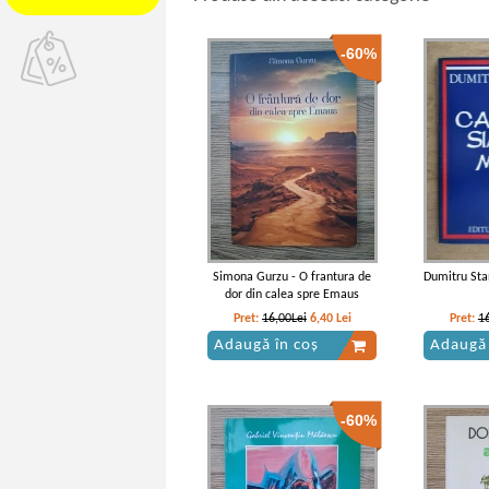
-60%
Simona Gurzu - O frantura de
Dumitru Stan
dor din calea spre Emaus
Pret:
16,00Lei
6,40
Lei
Pret:
1
Adaugă în coș
Adaugă 
-60%