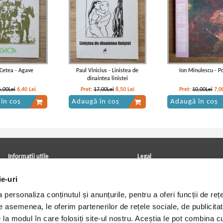
Cetea - Agave
Paul Vinicius - Linistea de
Ion Minulescu - Po
dinaintea linistei
6,00Lei
6,40
Lei
Pret:
17,00Lei
8,50
Lei
Pret:
10,00Lei
7,0
în coș
Adaugă în coș
Adaugă în coș
Informatii utile
Legal
ANPC
Achizitii cărți
ie-uri
Achizitii viniluri, casete, CD/DVD
Soluționarea online a litigiilor
Contact
Politica de confidentialitate
personaliza conținutul și anunțurile, pentru a oferi funcții de rețe
Cum cumpar?
Termeni si conditii
Politica de livrare
Utilizare cookie-uri
De asemenea, le oferim partenerilor de rețele sociale, de publicitat
Retur comenzi
e la modul în care folosiți site-ul nostru. Aceștia le pot combina c
Angajari - Cariere