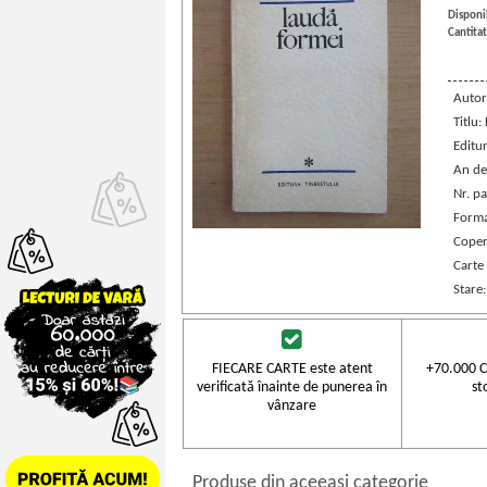
Disponib
Cantitat
Autor
Titlu:
Editu
An de
Nr. pa
Forma
Coper
Carte
Stare
FIECARE CARTE este atent
+70.000 C
verificată înainte de punerea în
st
vânzare
Produse din aceeasi categorie