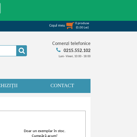
0
produse
Coşul meu
(
0,00
Lei
)
Comenzi telefonice
0215.552.102
Luni - Vineri, 10:00 - 18:00
HIZIȚII
CONTACT
Doar un exemplar în stoc.
Cumpără acum!