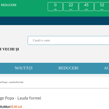
0
22
45
52
U REDUCERE
zile
ore
min
sec
 VECHI ŞI
NOUTĂȚI
REDUCERI
AC
e Popa - Lauda formei
ge Popa
-
Lauda formei
20,00Lei
8,00
Lei