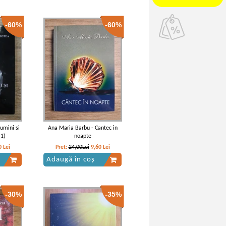
-60%
-60%
lumini si
Ana Maria Barbu - Cantec in
 1)
noapte
0
Lei
Pret:
24,00Lei
9,60
Lei
Adaugă în coș
-30%
-35%