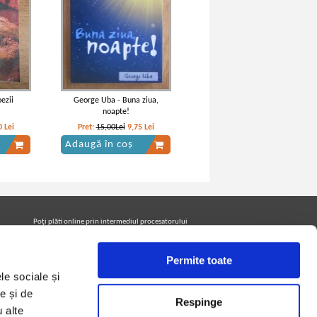
ezii
George Uba - Buna ziua,
noapte!
0
Lei
Pret:
15,00Lei
9,75
Lei
Adaugă în coș
Poţi plăti online prin intermediul procesatorului
Netopia Payments
Permite toate
le sociale și
Urmăreşte-ne pe facebook pentru a fi la curent cu
promoţiile PrintreCarti.ro
e și de
Respinge
u alte