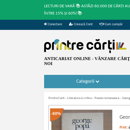
LECTURI DE VARĂ 📚 ASTĂZI 60.000 DE CĂRȚI A
ÎNTRE 15% ȘI 60%!📚
Conectare
Creează Cont
Cum cumpăr
ANTICARIAT ONLINE - VÂNZARE CĂRŢI
NOI
Categorii
Printre Carti
»
Literatura si critica
»
Poezie romaneasca
»
Georg
-60%
Geor
Pret: