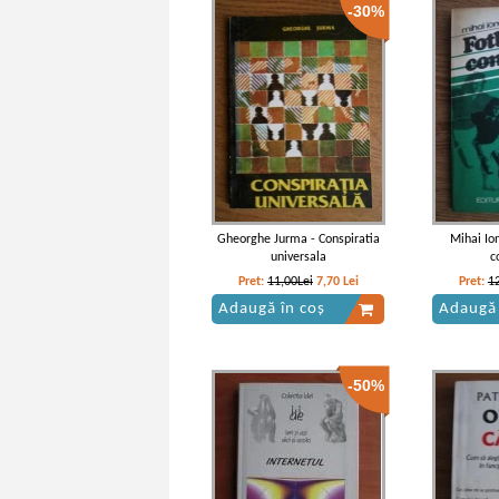
-30%
Gheorghe Jurma - Conspiratia
Mihai Io
universala
c
Pret:
11,00Lei
7,70
Lei
Pret:
1
Adaugă în coș
Adaugă 
-50%