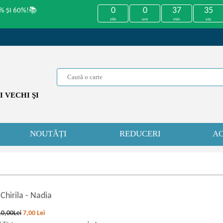
0
0
37
35
% ȘI 60%!📚
zile
ore
min
sec
 VECHI ŞI
NOUTĂȚI
REDUCERI
AC
Chirila
-
Nadia
10,00Lei
7,00
Lei