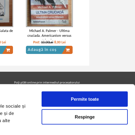
Salata de
Michael A. Palmer - Ultima
cruciada. Americanism versus
Islamism
0
Lei
Pret:
10,00Lei
8,00
Lei
Adaugă în coș
Poţi plăti online prin intermediul procesatorului
Netopia Payments
Permite toate
le sociale și
Urmăreşte-ne pe facebook pentru a fi la curent cu
promoţiile PrintreCarti.ro
e și de
Respinge
u alte