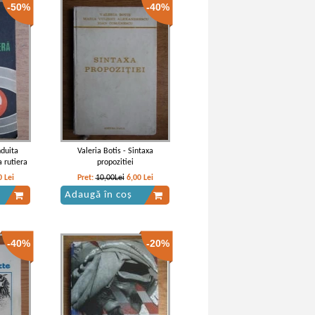
-50%
-40%
nduita
Valeria Botis - Sintaxa
a rutiera
propozitiei
0
Lei
Pret:
10,00Lei
6,00
Lei
Adaugă în coș
-40%
-20%