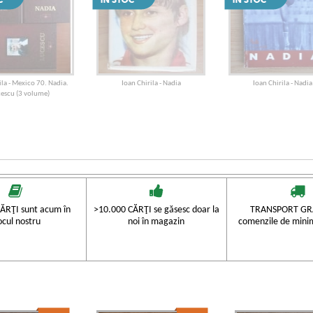
ila - Mexico 70. Nadia.
Ioan Chirila - Nadia
Ioan Chirila - Nadia
escu (3 volume)
ĂRŢI sunt acum în
>10.000 CĂRŢI se găsesc doar la
TRANSPORT GRA
ocul nostru
noi în magazin
comenzile de mini