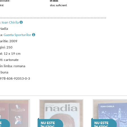
ilitate:
in stoc
ea:
stoc suficient
:
Ioan Chirila
 Nadia
ra:
Gazeta Sporturilor
aritie: 2009
gini: 250
t: 12 x 19 cm
ti: cartonate
 in limba: romana
: buna
 978-606-92053-0-3