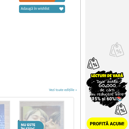
Adaugă în wishlist
Vezi toate edițiile »