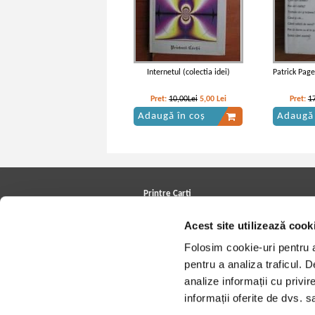
Internetul (colectia idei)
Patrick Page
Pret:
10,00Lei
5,00
Lei
Pret:
1
Adaugă în coș
Adaugă 
Printre Carti
Carți la reducere
Acest site utilizează cook
Arhivă carți
Autori
Folosim cookie-uri pentru a 
Edituri
Colecții
pentru a analiza traficul. 
Cele mai căutate cărți
analize informații cu privir
Blog Printre Carti
Cărţi sub 5 lei
informații oferite de dvs. sa
Cărţi sub 8 lei