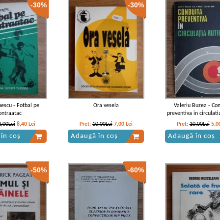
-30%
-30%
nescu - Fotbal pe
Ora vesela
Valeriu Buzea - Co
ontraatac
preventiva in circulati
2,00Lei
8,40
Lei
Pret:
10,00Lei
7,00
Lei
Pret:
10,00Lei
5,0
în coș
Adaugă în coș
Adaugă în coș
-50%
-60%