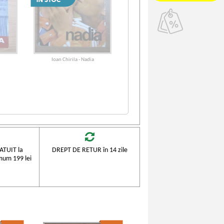
Ioan Chirila - Nadia
TUIT la
DREPT DE RETUR în 14 zile
mum 199 lei