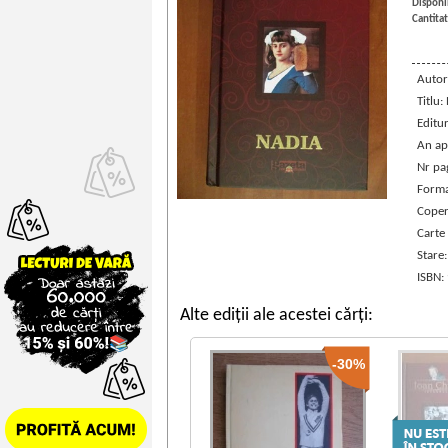
Disponib
Cantitat
Autor
Titlu:
Editu
An ap
Nr pa
Forma
Coper
Carte
Stare
ISBN:
Alte ediții ale acestei cărți:
-30%