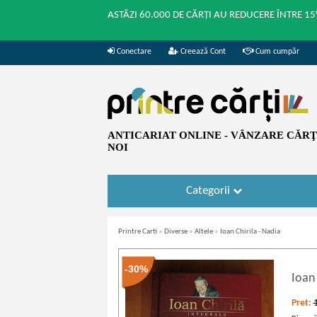
ASTĂZI 60.000 DE CĂRȚI AU REDUCERE ÎNTRE 15
Conectare
Creează Cont
Cum cumpăr
ANTICARIAT ONLINE - VÂNZARE CĂRŢI
NOI
Categorii
Printre Carti
»
Diverse
»
Altele
»
Ioan Chirila - Nadia
-30%
Ioan 
Pret: