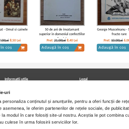
at - Omul si cainele
50 de ani de invatamant
George Musceleanu - 
superior in domeniul confectiilor
fructe rare
din piele
7,00Lei
8,50
Lei
Pret:
21,00Lei
8,40
Lei
Pret:
10,00Lei
6,0
în coș
Adaugă în coș
Adaugă în coș
Informatii utile
Legal
ANPC
Achizitii cărți
ie-uri
Achizitii viniluri, casete, CD/DVD
Soluționarea online a litigiilor
Contact
Politica de confidentialitate
personaliza conținutul și anunțurile, pentru a oferi funcții de rețe
Cum cumpar?
Termeni si conditii
Politica de livrare
Utilizare cookie-uri
De asemenea, le oferim partenerilor de rețele sociale, de publicitat
Retur comenzi
e la modul în care folosiți site-ul nostru. Aceștia le pot combina c
Angajari - Cariere
u culese în urma folosirii serviciilor lor.