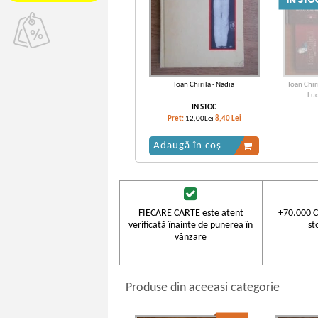
Ioan Chirila - Nadia
Ioan Chir
Luc
IN STOC
Pret:
12,00Lei
8,40
Lei
Adaugă în coș
FIECARE CARTE este atent
+70.000 C
verificată înainte de punerea în
st
vânzare
Produse din aceeasi categorie