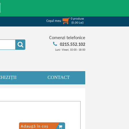
0
produse
Coşul meu
(
0,00
Lei
)
Comenzi telefonice
0215.552.102
Luni - Vineri, 10:00 - 18:00
HIZIȚII
CONTACT
Adaugă în coș