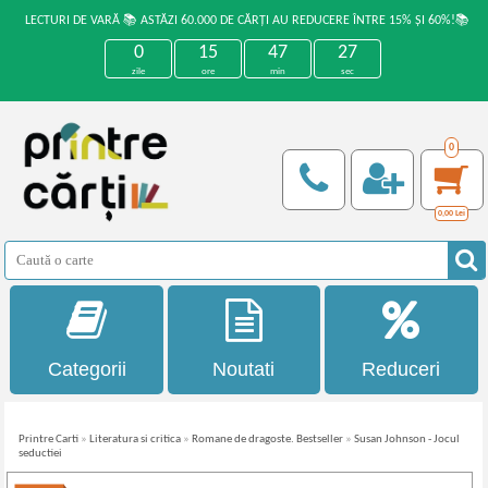
LECTURI DE VARĂ 📚 ASTĂZI 60.000 DE CĂRȚI AU REDUCERE ÎNTRE 15% ȘI 60%!📚
0
15
47
27
zile
ore
min
sec
0
0,00
Lei
Categorii
Noutati
Reduceri
Printre Carti
»
Literatura si critica
»
Romane de dragoste. Bestseller
»
Susan Johnson - Jocul
seductiei