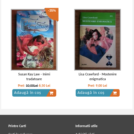
-35%
Susan Kay Law - Inimi
Lisa Crawford - Mostenire
tradatoare
enigmatica
Pret:
10,00Lei
6,50
Lei
Pret:
9,00
Lei
Adaugă în coș
Adaugă în coș
Printre Carti
Informatii utile