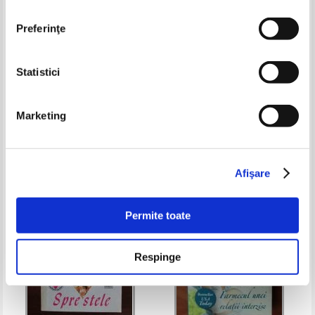
Preferinţe
Statistici
Judy Gill - Revelatia Barbarei
Alyssa Dobson - Nu vei sti
niciodata
Marketing
Pret:
9,00
Lei
Pret:
9,00
Lei
Adaugă în coș
Adaugă în coș
Afişare
-35%
Permite toate
Respinge