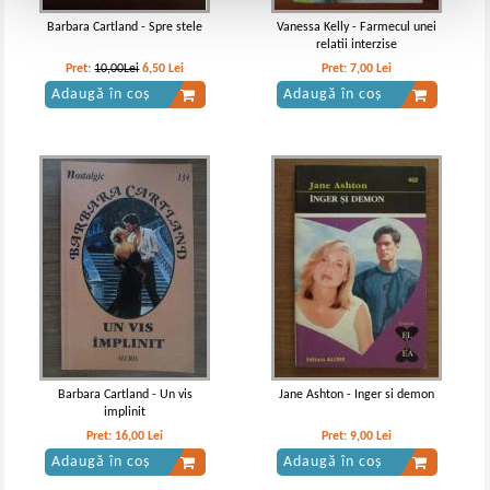
Barbara Cartland - Spre stele
Vanessa Kelly - Farmecul unei
relatii interzise
Pret:
10,00Lei
6,50
Lei
Pret:
7,00
Lei
Adaugă în coș
Adaugă în coș
Barbara Cartland - Un vis
Jane Ashton - Inger si demon
implinit
Pret:
16,00
Lei
Pret:
9,00
Lei
Adaugă în coș
Adaugă în coș