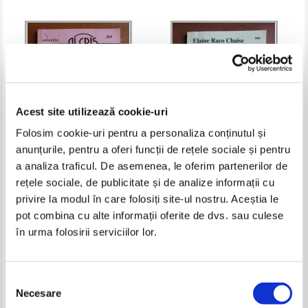
Acest site utilizează cookie-uri
Folosim cookie-uri pentru a personaliza conținutul și
anunțurile, pentru a oferi funcții de rețele sociale și pentru
a analiza traficul. De asemenea, le oferim partenerilor de
Doris Jane Packula - Diamantul
Elaine Raco Chaise - Nu poti sa
rețele sociale, de publicitate și de analize informații cu
roz
mai scapi
privire la modul în care folosiți site-ul nostru. Aceștia le
Pret:
9,00
Lei
Pret:
9,00
Lei
Adaugă în coș
Adaugă în coș
pot combina cu alte informații oferite de dvs. sau culese
în urma folosirii serviciilor lor.
Selecția
Necesare
consimțământului