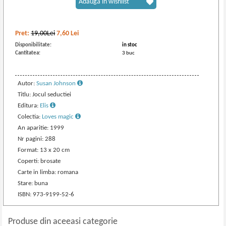
Adaugă în wishlist
Pret:
19,00Lei
7,60
Lei
Disponibilitate:
in stoc
Cantitatea:
3 buc
Autor:
Susan Johnson
Titlu: Jocul seductiei
Editura:
Elis
Colectia:
Loves magic
An aparitie: 1999
Nr pagini: 288
Format: 13 x 20 cm
Coperti: brosate
Carte in limba: romana
Stare: buna
ISBN: 973-9199-52-6
Produse din aceeasi categorie