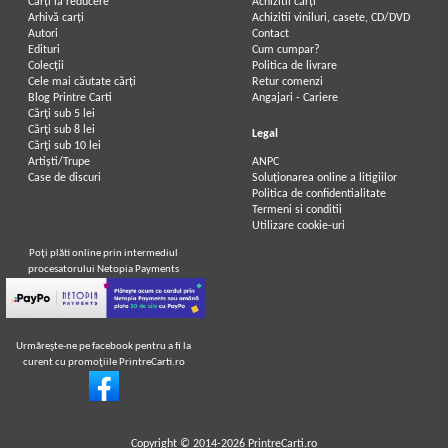
Carți la reducere
Achizitii cărți
Arhivă carți
Achizitii viniluri, casete, CD/DVD
Autori
Contact
Edituri
Cum cumpar?
Colecții
Politica de livrare
Cele mai căutate cărți
Retur comenzi
Blog Printre Carti
Angajari - Cariere
Cărţi sub 5 lei
Cărţi sub 8 lei
Legal
Cărţi sub 10 lei
Artiști/Trupe
ANPC
Case de discuri
Soluționarea online a litigiilor
Politica de confidentialitate
Termeni si conditii
Utilizare cookie-uri
Poţi plăti online prin intermediul
procesatorului Netopia Payments
Urmăreşte-ne pe facebook pentru a fi la
curent cu promoţiile PrintreCarti.ro
Copyright © 2014-2026
PrintreCarti.ro