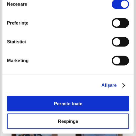
Necesare
consimțământului
Preferinţe
Statistici
Marketing
Brynne Weaver - Seasons of
Paige Toon - Doar dragostea
carnage, volumul 1. Tourist
raneste asa
season
Pret:
45,00Lei
31,50
Lei
Pret:
35,00
Lei
Adaugă în coș
Adaugă în coș
Afişare
-40%
Permite toate
Respinge