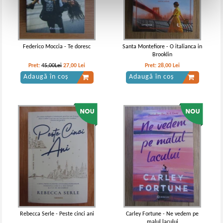
Federico Moccia - Te doresc
Santa Montefiore - O italianca in
Brooklin
Pret:
45,00Lei
27,00
Lei
Pret:
28,00
Lei
Adaugă în coș
Adaugă în coș
Rebecca Serle - Peste cinci ani
Carley Fortune - Ne vedem pe
malul lacului