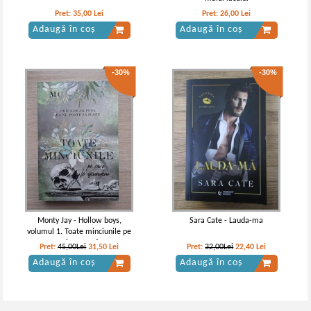
Pret:
35,00
Lei
Pret:
26,00
Lei
Adaugă în coș
Adaugă în coș
-30%
-30%
Monty Jay - Hollow boys,
Sara Cate - Lauda-ma
volumul 1. Toate minciunile pe
care le ascundem
Pret:
45,00Lei
31,50
Lei
Pret:
32,00Lei
22,40
Lei
Adaugă în coș
Adaugă în coș