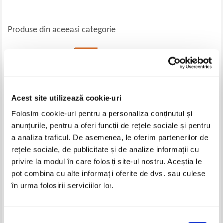
Produse din aceeasi categorie
-30%
Acest site utilizează cookie-uri
Folosim cookie-uri pentru a personaliza conținutul și
anunțurile, pentru a oferi funcții de rețele sociale și pentru
a analiza traficul. De asemenea, le oferim partenerilor de
rețele sociale, de publicitate și de analize informații cu
Gillian McAllister - Ultimele lui
Anays M. - Confesiunile unei
privire la modul în care folosiți site-ul nostru. Aceștia le
cuvinte
fete rele (3 volume)
pot combina cu alte informații oferite de dvs. sau culese
Pret:
40,00Lei
28,00
Lei
Pret:
32,00
Lei
în urma folosirii serviciilor lor.
Adaugă în coș
Adaugă în coș
Selecția
-30%