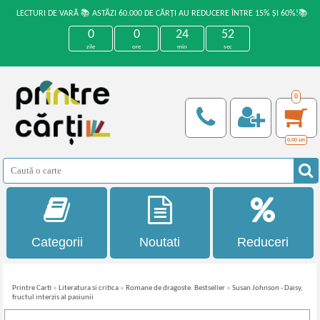
LECTURI DE VARĂ 📚 ASTĂZI 60.000 DE CĂRȚI AU REDUCERE ÎNTRE 15% ȘI 60%!📚
0
0
24
52
zile
ore
min
sec
0
0,00
Lei
Categorii
Noutati
Reduceri
Printre Carti
»
Literatura si critica
»
Romane de dragoste. Bestseller
»
Susan Johnson - Daisy,
fructul interzis al pasiunii