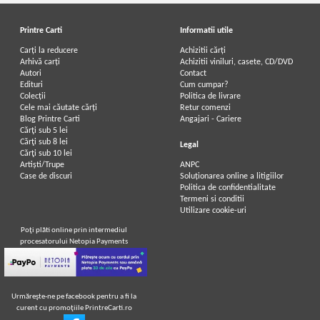
Printre Carti
Informatii utile
Carți la reducere
Achizitii cărți
Arhivă carți
Achizitii viniluri, casete, CD/DVD
Autori
Contact
Edituri
Cum cumpar?
Colecții
Politica de livrare
Cele mai căutate cărți
Retur comenzi
Blog Printre Carti
Angajari - Cariere
Cărţi sub 5 lei
Cărţi sub 8 lei
Legal
Cărţi sub 10 lei
Artiști/Trupe
ANPC
Case de discuri
Soluționarea online a litigiilor
Politica de confidentialitate
Termeni si conditii
Utilizare cookie-uri
Poţi plăti online prin intermediul
procesatorului Netopia Payments
Urmăreşte-ne pe facebook pentru a fi la
curent cu promoţiile PrintreCarti.ro