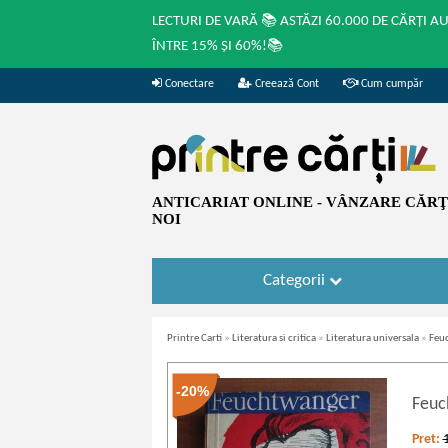
LECTURI DE VARĂ 📚 ASTĂZI 60.000 DE CĂRȚI A
ÎNTRE 15% ȘI 60%!📚
Conectare
Creează Cont
Cum cumpăr
ANTICARIAT ONLINE - VÂNZARE CĂRŢI
NOI
Categorii
Printre Carti
»
Literatura si critica
»
Literatura universala
»
Feu
-20%
Feuc
Pret: