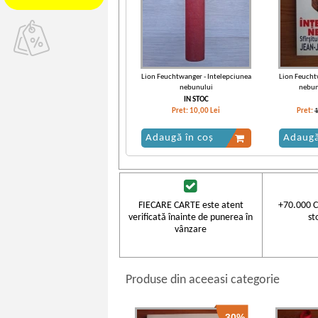
Lion Feuchtwanger - Intelepciunea
Lion Feucht
nebunului
nebunu
transfig
IN STOC
Pret:
10,00
Lei
Pret:
Adaugă în coș
Adaugă
FIECARE CARTE este atent
+70.000 C
verificată înainte de punerea în
st
vânzare
Produse din aceeasi categorie
-30%
Lion Feuchtwanger - Intelepciunea