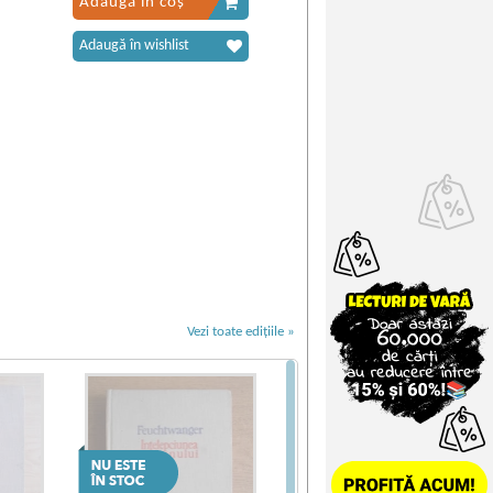
Adaugă în coș
Adaugă în wishlist
Vezi toate edițiile »