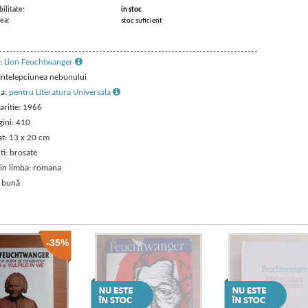
ilitate:
in stoc
ea:
stoc suficient
:
Lion Feuchtwanger
 Intelepciunea nebunului
ra:
pentru Literatura Universala
aritie: 1966
gini: 410
t: 13 x 20 cm
ti: brosate
 in limba: romana
: bună
-35%