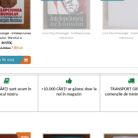
wanger - Intelepciunea
Lion Feuchtwanger - Intelepciunea
Lion Feuchtwanger - Inte
lui. Sfarsitul si
nebunului
nebunului
urarea lui Jean-Jack
IN STOC
Rousseau
12,00Lei
7,80
Lei
 în coș
ĂRŢI sunt acum în
>10.000 CĂRŢI se găsesc doar la
TRANSPORT GRA
ocul nostru
noi în magazin
comenzile de mini
-30%