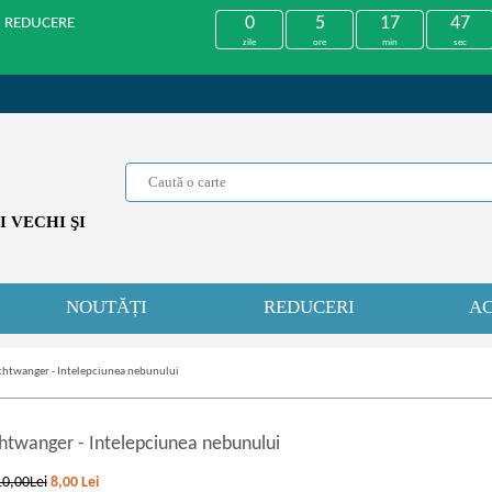
0
5
17
47
U REDUCERE
zile
ore
min
sec
 VECHI ŞI
NOUTĂȚI
REDUCERI
AC
chtwanger - Intelepciunea nebunului
htwanger
-
Intelepciunea nebunului
10,00Lei
8,00
Lei