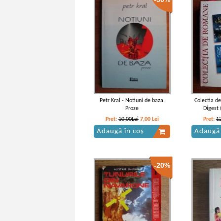
nebunului sau moartea si
transfigurarea lui Jean-Jacques
Rousseau
Petr Kral - Notiuni de baza.
Colectia d
Proze
Digest 
Pret:
10,00Lei
7,00
Lei
Pret:
1
Adaugă în coș
Adaugă 
-20%