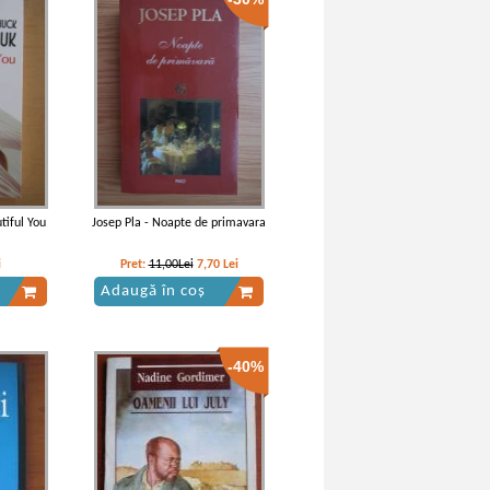
tiful You
Josep Pla - Noapte de primavara
i
Pret:
11,00Lei
7,70
Lei
Adaugă în coș
-40%