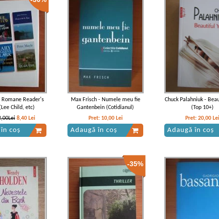
e Romane Reader's
Max Frisch - Numele meu fie
Chuck Palahniuk - Beau
(Lee Child, etc)
Gantenbein (Cotidianul)
(Top 10+)
2,00Lei
8,40
Lei
Pret:
10,00
Lei
Pret:
20,00
Le
în coș
Adaugă în coș
Adaugă în coș
-35%