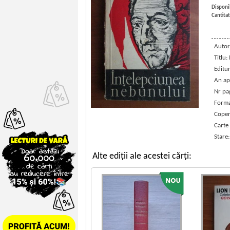
Disponib
Cantitat
Autor
Titlu:
Editu
An ap
Nr pa
Forma
Coper
Carte
Stare
Alte ediții ale acestei cărți: