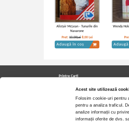
Alistair McLean - Tunurile din
Wendy Hold
Navarone
Pret:
10,00Lei
8,00
Lei
Pre
Adaugă în coș
Adaugă 
Printre Carti
Carți la reducere
Acest site utilizează cook
Arhivă carți
Autori
Folosim cookie-uri pentru a 
Edituri
Colecții
pentru a analiza traficul. 
Cele mai căutate cărți
analize informații cu privir
Blog Printre Carti
Cărţi sub 5 lei
informații oferite de dvs. sa
Cărţi sub 8 lei
Cărţi sub 10 lei