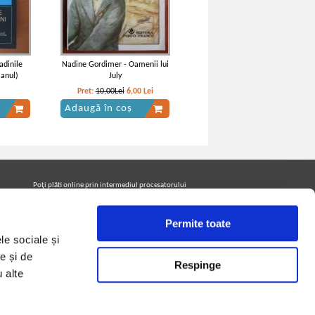
adinile
Nadine Gordimer - Oamenii lui
ianul)
July
Pret:
10,00Lei
6,00
Lei
Adaugă în coș
Poţi plăti online prin intermediul procesatorului
Netopia Payments
Permite toate
le sociale și
Urmăreşte-ne pe facebook pentru a fi la curent cu
promoţiile PrintreCarti.ro
e și de
Respinge
u alte