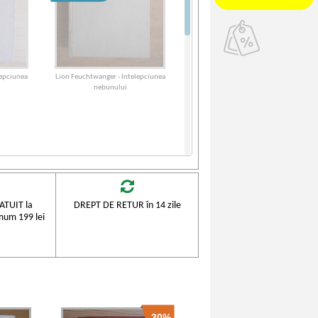
lepciunea
Lion Feuchtwanger - Intelepciunea
nebunului
TUIT la
DREPT DE RETUR în 14 zile
mum 199 lei
-30%