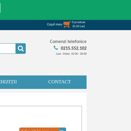
0
produse
Coşul meu
(
0,00
Lei
)
Comenzi telefonice
0215.552.102
Luni - Vineri, 10:00 - 18:00
HIZIȚII
CONTACT