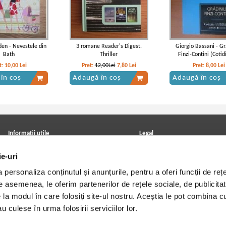
en - Nevestele din
3 romane Reader's Digest.
Giorgio Bassani - Gr
Bath
Thriller
Finzi-Contini (Cotid
t:
10,00
Lei
Pret:
12,00Lei
7,80
Lei
Pret:
8,00
Lei
în coș
Adaugă în coș
Adaugă în coș
Informatii utile
Legal
ANPC
Achizitii cărți
ie-uri
Achizitii viniluri, casete, CD/DVD
Soluționarea online a litigiilor
Contact
Politica de confidentialitate
personaliza conținutul și anunțurile, pentru a oferi funcții de rețe
Cum cumpar?
Termeni si conditii
Politica de livrare
Utilizare cookie-uri
De asemenea, le oferim partenerilor de rețele sociale, de publicitat
Retur comenzi
e la modul în care folosiți site-ul nostru. Aceștia le pot combina c
Angajari - Cariere
u culese în urma folosirii serviciilor lor.