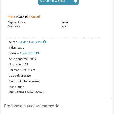
Adaugă în wishlist
Pret:
10,00Lei
4,00
Lei
Disponibilitate:
in stoc
Cantitatea:
2 buc
Autor:
Dalvina Luculescu
Titlu: Teatru
Editura:
Oscar Print
An de aparitie: 2009
Nr. pagini: 179
Format: 13 x 20 cm
Coperti: brosate
Carte in limba: romana
Stare: buna
ISBN: 978-973-668-200-1
Produse din aceeasi categorie