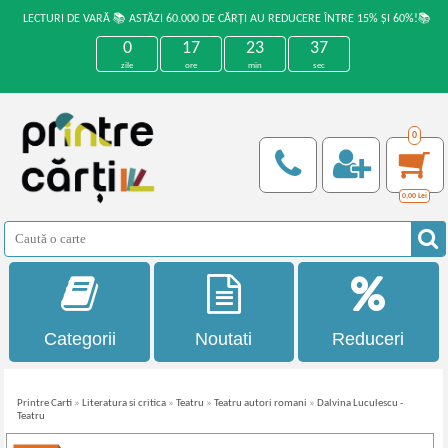
LECTURI DE VARĂ 📚 ASTĂZI 60.000 DE CĂRȚI AU REDUCERE ÎNTRE 15% ȘI 60%!📚
0
17
23
37
zile
ore
min
sec
0
0,00
Lei
Categorii
Noutati
Reduceri
Printre Carti
»
Literatura si critica
»
Teatru
»
Teatru autori romani
»
Dalvina Luculescu -
Teatru