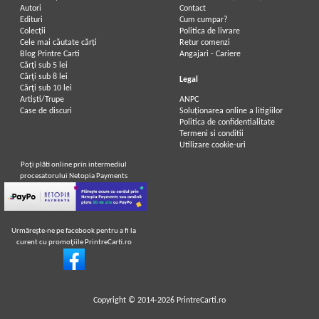
Autori
Contact
Edituri
Cum cumpar?
Colecții
Politica de livrare
Cele mai căutate cărți
Retur comenzi
Blog Printre Carti
Angajari - Cariere
Cărţi sub 5 lei
Cărţi sub 8 lei
Legal
Cărţi sub 10 lei
Artiști/Trupe
ANPC
Case de discuri
Soluționarea online a litigiilor
Politica de confidentialitate
Termeni si conditii
Utilizare cookie-uri
Poţi plăti online prin intermediul
procesatorului Netopia Payments
Urmăreşte-ne pe facebook pentru a fi la
curent cu promoţiile PrintreCarti.ro
Copyright © 2014-2026
PrintreCarti.ro