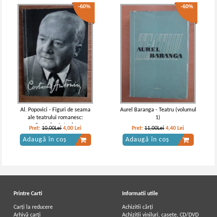
-60%
-60%
Al. Popovici - Figuri de seama
Aurel Baranga - Teatru (volumul
ale teatrului romanesc:
1)
Costache Antoniu
Pret:
10,00Lei
4,00
Lei
Pret:
11,00Lei
4,40
Lei
Adaugă în coș
Adaugă în coș
Printre Carti
Informatii utile
Carți la reducere
Achizitii cărți
Arhivă carți
Achizitii viniluri, casete, CD/DVD