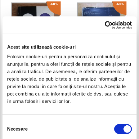
-60%
-60%
Acest site utilizează cookie-uri
Folosim cookie-uri pentru a personaliza conținutul și
anunțurile, pentru a oferi funcții de rețele sociale și pentru
Dan Tarchila - Teatru
Virgil Bradateanu - Drama
a analiza traficul. De asemenea, le oferim partenerilor de
istorica nationala
rețele sociale, de publicitate și de analize informații cu
Pret:
10,00Lei
4,00
Lei
Pret:
10,00Lei
4,00
Lei
privire la modul în care folosiți site-ul nostru. Aceștia le
Adaugă în coș
Adaugă în coș
pot combina cu alte informații oferite de dvs. sau culese
în urma folosirii serviciilor lor.
-60%
-60%
Selecția
Necesare
consimțământului