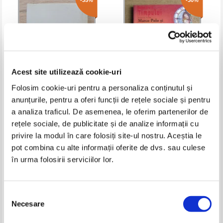
-35%
-30%
Acest site utilizează cookie-uri
Folosim cookie-uri pentru a personaliza conținutul și
anunțurile, pentru a oferi funcții de rețele sociale și pentru
Andre Verrier - Ossianiques
Fabian Lenk - Detectivii
a analiza traficul. De asemenea, le oferim partenerilor de
timpului, volumul 5. Marco Polo
rețele sociale, de publicitate și de analize informații cu
si societatea secreta
Pret:
16,00Lei
10,40
Lei
Pret:
16,00Lei
11,20
Lei
privire la modul în care folosiți site-ul nostru. Aceștia le
Adaugă în coș
Adaugă în coș
pot combina cu alte informații oferite de dvs. sau culese
în urma folosirii serviciilor lor.
-25%
Selecția
Necesare
consimțământului