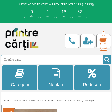
ASTĂZI 60.000 DE CĂRȚI AU REDUCERE ÎNTRE 15% ȘI 35%!📚
0
1
19
32
zile
ore
min
sec
0
0,00
Lei
Categorii
Noutati
Reduceri
Printre Carti
»
Literatura si critica
»
Literatura universala
»
Eric L. Harry - Arc Light