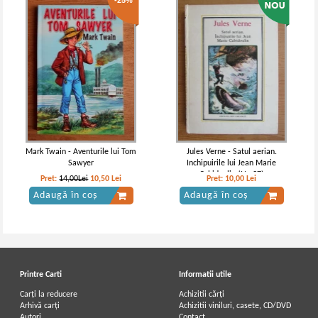
-25%
Mark Twain - Aventurile lui Tom
Jules Verne - Satul aerian.
Sawyer
Inchipuirile lui Jean Marie
Cabidoulin (Nr. 37)
Pret:
14,00Lei
10,50
Lei
Pret:
10,00
Lei
Adaugă în coș
Adaugă în coș
Printre Carti
Informatii utile
Carți la reducere
Achizitii cărți
Arhivă carți
Achizitii viniluri, casete, CD/DVD
Autori
Contact