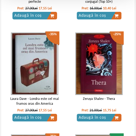
perfecte
conjugal (Top 10+)
Pret:
27,00Lei
17,55
Lei
Pret:
16,00Lei
10,40
Lei
Adaugă în coș
Adaugă în coș
-35%
-25%
Laura Dave - Londra este cel mai
Zeruya Shalev - Thera
frumos oras din America
Pret:
27,00Lei
17,55
Lei
Pret:
21,00Lei
15,75
Lei
Adaugă în coș
Adaugă în coș