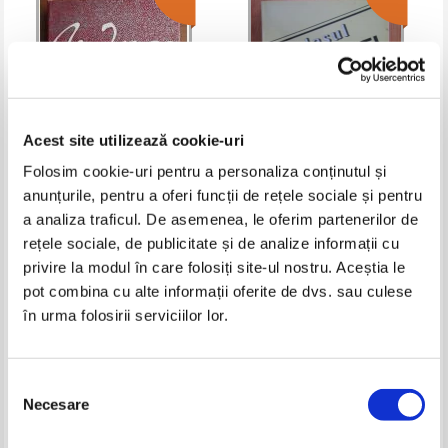
Acest site utilizează cookie-uri
Folosim cookie-uri pentru a personaliza conținutul și
anunțurile, pentru a oferi funcții de rețele sociale și pentru
Nicolae Iorga - Materiale pentru
Revista Glasul Bucovinei, anul V,
a analiza traficul. De asemenea, le oferim partenerilor de
o istoriologie umana
nr. 3, 1998
rețele sociale, de publicitate și de analize informații cu
Pret:
12,00Lei
7,80
Lei
Pret:
10,00Lei
6,50
Lei
Adaugă în coș
Adaugă în coș
privire la modul în care folosiți site-ul nostru. Aceștia le
pot combina cu alte informații oferite de dvs. sau culese
în urma folosirii serviciilor lor.
-20%
-35%
Selecția
Necesare
consimțământului