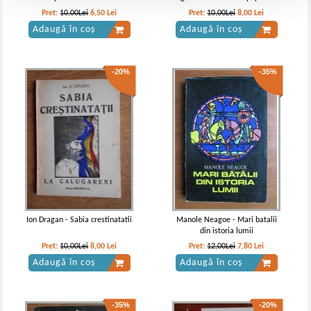
roman
Pret:
10,00Lei
6,50
Lei
Pret:
10,00Lei
8,00
Lei
Adaugă în coș
Adaugă în coș
-20%
-35%
Ion Dragan - Sabia crestinatatii
Manole Neagoe - Mari batalii
din istoria lumii
Pret:
10,00Lei
8,00
Lei
Pret:
12,00Lei
7,80
Lei
Adaugă în coș
Adaugă în coș
-35%
-20%