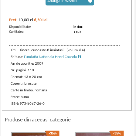
Adaugă în wishlist
Pret:
10,00Lei
6,50
Lei
Disponibilitate:
in stoc
Cantitatea:
1 buc
Titlu: Tinere, cunoaste-ti inaintasii! (volumul 4)
Editura:
Fundatia Nationala Henri Coanda
An de aparitie: 2009
Nr. pagini: 110
Format: 13 x 20 cm
Coperti: brosate
Carte in limba: romana
Stare: buna
ISBN: 973-8087-26-0
Produse din aceeasi categorie
-35%
-35%