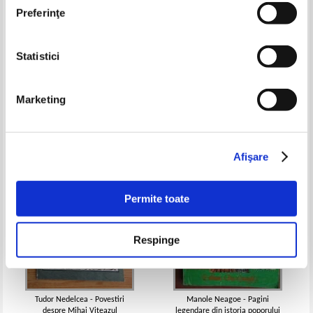
Preferinţe
Statistici
Revista Istorie si civilizatie, anul
Vasile Diacon - Reintregirea
III, nr. 27, decembrie 2011
Pret:
10,00Lei
8,00
Lei
Pret:
10,00Lei
6,50
Lei
Marketing
Adaugă în coș
Adaugă în coș
-35%
-20%
Afişare
Permite toate
Respinge
Tudor Nedelcea - Povestiri
Manole Neagoe - Pagini
despre Mihai Viteazul
legendare din istoria poporului