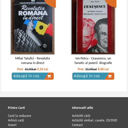
Mihai Tatulici - Revolutia
Ion Petcu - Ceausescu, un
romana in direct
fanatic al puterii. Biografie
neretusata
Pret:
10,00Lei
6,50
Lei
Pret:
10,00Lei
8,00
Lei
Adaugă în coș
Adaugă în coș
Printre Carti
Informatii utile
Carți la reducere
Achizitii cărți
Arhivă carți
Achizitii viniluri, casete, CD/DVD
Autori
Contact