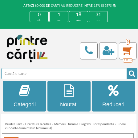
ASTĂZI 60.000 DE CĂRȚI AU REDUCERE ÎNTRE 15% ȘI 35%!📚
0
1
18
31
zile
ore
min
sec
0
0,00
Lei
Categorii
Noutati
Reduceri
Printre Carti
»
Literatura si critica
»
Memorii. Jurnale. Biografii. Corespondenta
»
Tinere,
cunoaste-ti inaintasii! (volumul 4)