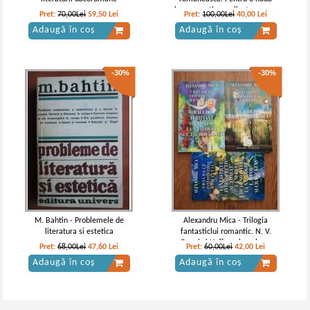
hermenautica, aplicata asupra
Pret:
70,00Lei
59,50
Lei
Pret:
100,00Lei
40,00
Lei
textelor lui Ion Creanga, Ion Luca
Adaugă în coș
Adaugă în coș
Caragiale, Ion Slavici
-30%
-30%
M. Bahtin - Problemele de
Alexandru Mica - Trilogia
literatura si estetica
fantasticlui romantic. N. V.
Gogol si Hoffmanismul rus.
Pret:
68,00Lei
47,60
Lei
Pret:
60,00Lei
42,00
Lei
Miraculos, terifiant si grotesc la
Adaugă în coș
Adaugă în coș
N. V. Gogol si E. T. A. Hoffmann.
Fantasticul introspectiv si voalat
ca sursa de cunoastere la N. V.
Gogol, E. A. Poe si Ch. Dickens