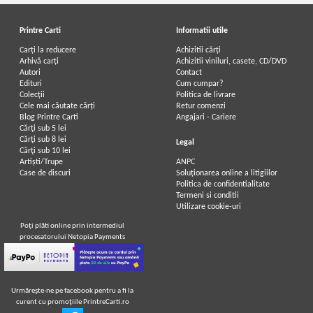
Printre Carti
Informatii utile
Carți la reducere
Achizitii cărți
Arhivă carți
Achizitii viniluri, casete, CD/DVD
Autori
Contact
Edituri
Cum cumpar?
Colecții
Politica de livrare
Cele mai căutate cărți
Retur comenzi
Blog Printre Carti
Angajari - Cariere
Cărţi sub 5 lei
Cărţi sub 8 lei
Legal
Cărţi sub 10 lei
Artiști/Trupe
ANPC
Case de discuri
Soluționarea online a litigiilor
Politica de confidentialitate
Termeni si conditii
Utilizare cookie-uri
Poţi plăti online prin intermediul
procesatorului Netopia Payments
Urmăreşte-ne pe facebook pentru a fi la
curent cu promoţiile PrintreCarti.ro