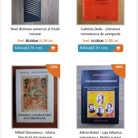
Noul dictionar universal al limbii
Gabriela Duda - Literatura
romane
romaneasca de avangarda
Pret:
80,00Lei
52,00
Lei
Pret:
54,00Lei
37,80
Lei
Adaugă în coș
Adaugă în coș
-15%
-60%
Mihail Diaconescu - Istoria
Adrian Botez - Loja Iohanica
literaturii dacoromane
romaneasca. Pentru o noua