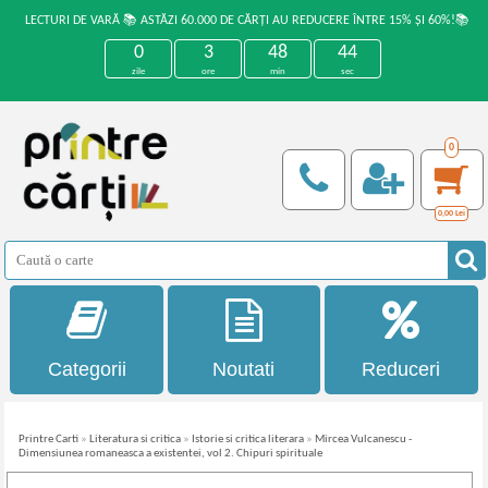
LECTURI DE VARĂ 📚 ASTĂZI 60.000 DE CĂRȚI AU REDUCERE ÎNTRE 15% ȘI 60%!📚
0
3
48
44
zile
ore
min
sec
0
0,00
Lei
Categorii
Noutati
Reduceri
Printre Carti
»
Literatura si critica
»
Istorie si critica literara
»
Mircea Vulcanescu -
Dimensiunea romaneasca a existentei, vol 2. Chipuri spirituale