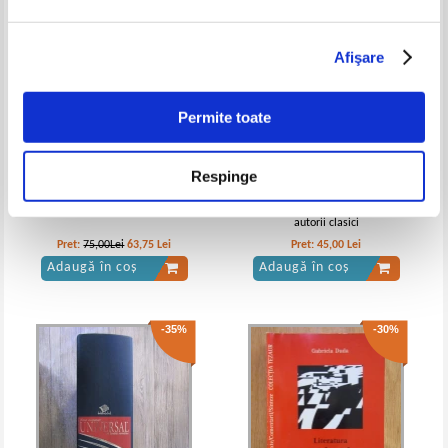
Afişare
Mircea Vulcanescu - Dimensiunea
Mircea Vulcanescu - Dimensiunea
romaneasca a existentei, vol 1.
romaneasca a existentei, vol 3.
Permite toate
Pentru o noua spiritualitate
Catre fiinta spiritualitatii romanesti
filosofica
Respinge
Umberto Eco - Opera deschisa
G. Popa Lisseanu - Dacia in
autorii clasici
Pret:
75,00Lei
63,75
Lei
Pret:
45,00
Lei
Adaugă în coș
Adaugă în coș
-35%
-30%