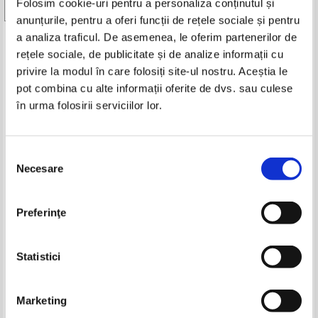
Folosim cookie-uri pentru a personaliza conținutul și
Vezi toate edițiile »
anunțurile, pentru a oferi funcții de rețele sociale și pentru
a analiza traficul. De asemenea, le oferim partenerilor de
Produse din aceeasi categorie
rețele sociale, de publicitate și de analize informații cu
privire la modul în care folosiți site-ul nostru. Aceștia le
-20%
pot combina cu alte informații oferite de dvs. sau culese
în urma folosirii serviciilor lor.
Mircea Vulcanescu - Dimensiunea
Mircea Vulcanescu - Dimensiunea
Selecția
romaneasca a existentei
Romaneasca a Existentei
Necesare
consimțământului
Preferinţe
Conjuratia anti - Eminescu (nr. 1,
Mircea Cartarescu - Eminescu,
2000)
visul chimeric
Pret:
70,00Lei
56,00
Lei
Pret:
50,00
Lei
Statistici
Adaugă în coș
Adaugă în coș
Marketing
-15%