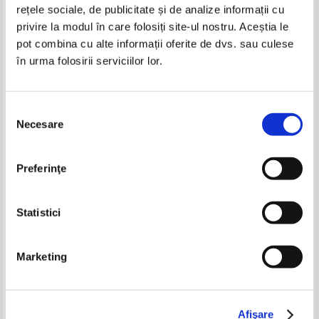
rețele sociale, de publicitate și de analize informații cu
privire la modul în care folosiți site-ul nostru. Aceștia le
pot combina cu alte informații oferite de dvs. sau culese
în urma folosirii serviciilor lor.
Giovanni Papini - Un om sfarsit
Giovanni Papini - Un om sfarsit
Selecția
Necesare
consimțământului
Lev Tolstoi - Ana Carenina (2
Voltaire - Opere alese (volumul
volume)
2)
Pret:
20,00Lei
16,00
Lei
Pret:
18,00Lei
10,80
Lei
Preferinţe
Adaugă în coș
Adaugă în coș
Statistici
-60%
Marketing
Giovanni Papini - Un om sfarsit
Giovanni Papini - Un om sfarsit
Afişare