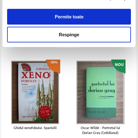
Permite toate
Jules Verne - Arhipelagul in
Peter F. Hamilton - Golul
flacari
evolutiv (volumul 1)
Respinge
Pret:
10,00
Lei
Pret:
29,00Lei
11,60
Lei
Adaugă în coș
Adaugă în coș
-30%
Giovanni Papini - Un homme fini
Giovanni Papini - Un homme fini
(1942)
(1938)
Ghidul xenofobului. Spaniolii
Oscar Wilde - Portretul lui
Dorian Gray (Cotidianul)