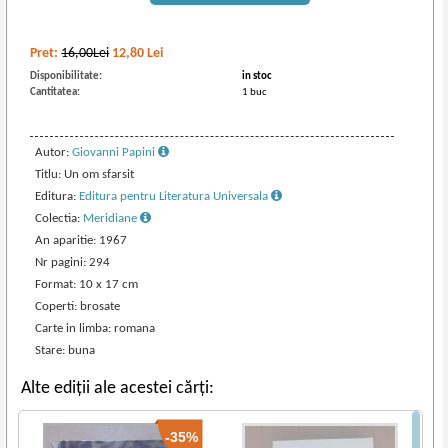
Pret:
16,00Lei
12,80
Lei
Disponibilitate:
in stoc
Cantitatea:
1 buc
Autor:
Giovanni Papini
Titlu: Un om sfarsit
Editura:
Editura pentru Literatura Universala
Colectia:
Meridiane
An aparitie: 1967
Nr pagini: 294
Format: 10 x 17 cm
Coperti: brosate
Carte in limba: romana
Stare: buna
Alte ediții ale acestei cărți:
-35%