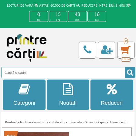
LECTURI DE VARĂ 📚 ASTĂZI 60.000 DE CĂRȚI AU REDUCERE ÎNTRE 15% ȘI 60%!📚
0
15
43
16
zile
ore
min
sec
0
0,00
Lei
Categorii
Noutati
Reduceri
Printre Carti
»
Literatura si critica
»
Literatura universala
»
Giovanni Papini - Un om sfarsit