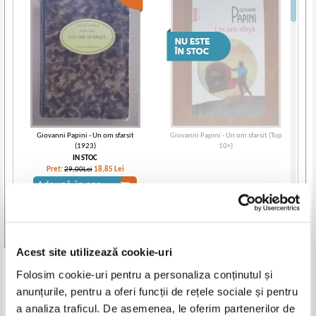
Giovanni Papini - Un om sfarsit
Giovanni Papini - Un om sfarsit (Top
(1923)
10+)
IN STOC
Pret:
29,00Lei
18,85
Lei
Adaugă în coș
Vezi toate edițiile »
Acest site utilizează cookie-uri
Produse din aceeasi categorie
Folosim cookie-uri pentru a personaliza conținutul și
anunțurile, pentru a oferi funcții de rețele sociale și pentru
-20%
-40%
a analiza traficul. De asemenea, le oferim partenerilor de