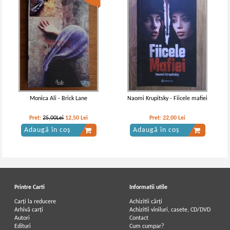
Monica Ali - Brick Lane
Naomi Krupitsky - Fiicele mafiei
Pret:
25,00Lei
12,50
Lei
Pret:
22,00
Lei
Adaugă în coș
Adaugă în coș
Printre Carti
Informatii utile
Carți la reducere
Achizitii cărți
Arhivă carți
Achizitii viniluri, casete, CD/DVD
Autori
Contact
Edituri
Cum cumpar?