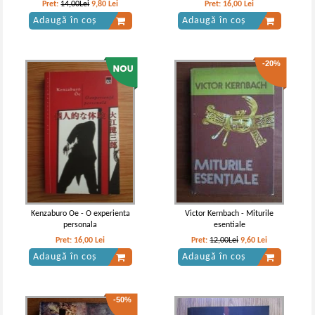
Pret:
14,00Lei
9,80
Lei
Pret:
16,00
Lei
Adaugă în coș
Adaugă în coș
-20%
Giovanni Papini - Un om sfarsit
Giovanni Papini - Un om sfarsit
Kenzaburo Oe - O experienta
Victor Kernbach - Miturile
personala
esentiale
Pret:
16,00
Lei
Pret:
12,00Lei
9,60
Lei
Adaugă în coș
Adaugă în coș
-50%