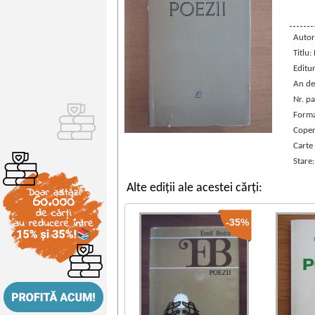
Autor
Titlu:
Editu
An de
Nr. pa
Forma
Coper
Carte
Stare
Alte ediții ale acestei cărți:
-35%