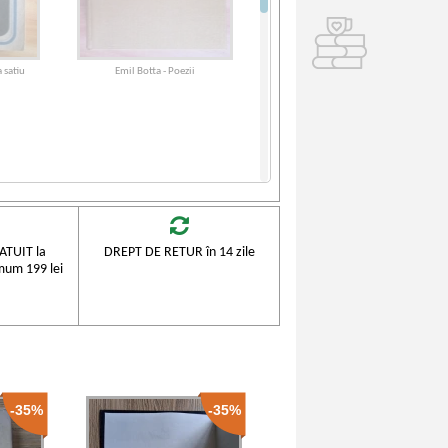
 satiu
Emil Botta - Poezii
TUIT la
DREPT DE RETUR în 14 zile
mum 199 lei
-35%
-35%