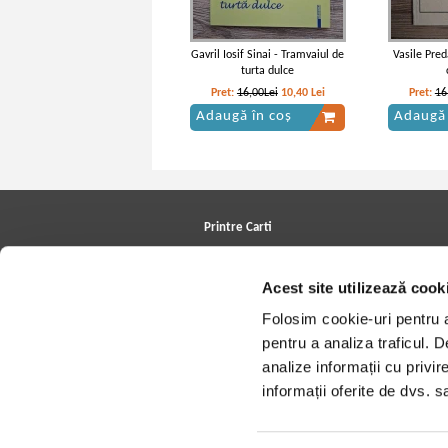
Gavril Iosif Sinai - Tramvaiul de
Vasile Preda
turta dulce
Pret:
16,00Lei
10,40
Lei
Pret:
16
Adaugă în coș
Adaugă 
Printre Carti
Carți la reducere
Arhivă carți
Acest site utilizează cook
Autori
Edituri
Folosim cookie-uri pentru a 
Colecții
Cele mai căutate cărți
pentru a analiza traficul. 
Blog Printre Carti
analize informații cu privir
Cărţi sub 5 lei
Cărţi sub 8 lei
informații oferite de dvs. sa
Cărţi sub 10 lei
Artiști/Trupe
Case de discuri