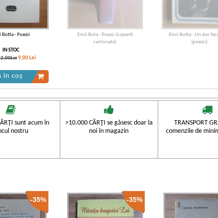
 Botta - Poezii
Emil Bota - Poezii (coperti
Emil Botta - Un dor fara
cartonate)
(poezii)
IN STOC
12,00Lei
9,00
Lei
 în coș
ĂRŢI sunt acum în
>10.000 CĂRŢI se găsesc doar la
TRANSPORT GRA
ocul nostru
noi în magazin
comenzile de mini
-35%
-35%