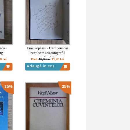
scu -
Emil Popescu - Crampeie din
rg
incatusate (cu autograful
autorului)
70
Lei
Pret:
18,00Lei
11,70
Lei
Adaugă în coș
-35%
-35%