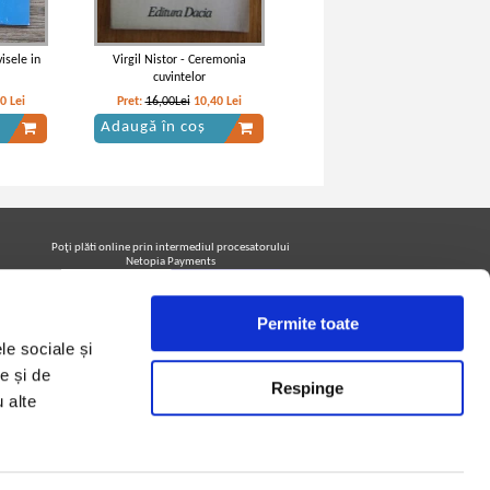
isele in
Virgil Nistor - Ceremonia
cuvintelor
40
Lei
Pret:
16,00Lei
10,40
Lei
Adaugă în coș
Poţi plăti online prin intermediul procesatorului
Netopia Payments
Permite toate
Urmăreşte-ne pe facebook pentru a fi la curent cu
le sociale și
promoţiile PrintreCarti.ro
e și de
Respinge
u alte