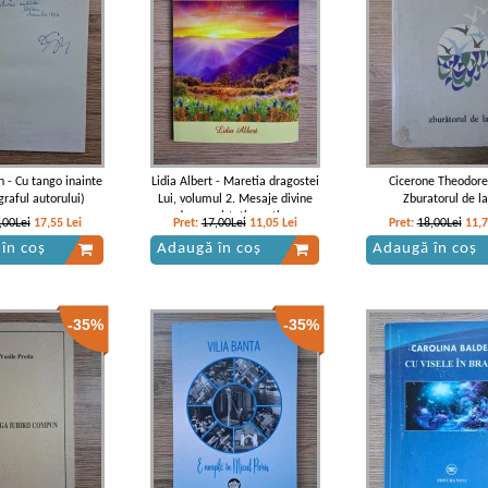
n - Cu tango inainte
Lidia Albert - Maretia dragostei
Cicerone Theodore
graful autorului)
Lui, volumul 2. Mesaje divine
Zburatorul de la
despre virtuti crestine
,00Lei
17,55
Lei
Pret:
17,00Lei
11,05
Lei
Pret:
18,00Lei
11,
în coș
Adaugă în coș
Adaugă în coș
-35%
-35%