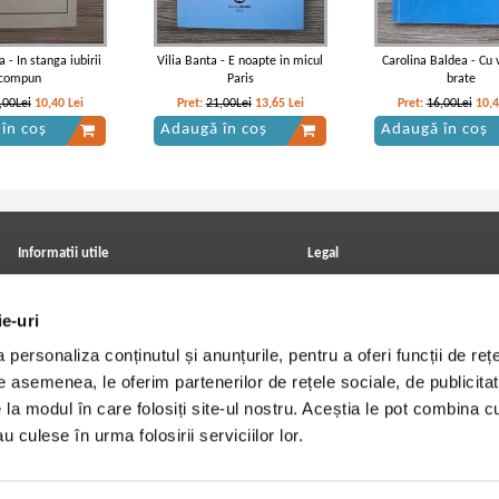
 - In stanga iubirii
Vilia Banta - E noapte in micul
Carolina Baldea - Cu v
compun
Paris
brate
,00Lei
10,40
Lei
Pret:
21,00Lei
13,65
Lei
Pret:
16,00Lei
10,
în coș
Adaugă în coș
Adaugă în coș
Informatii utile
Legal
ANPC
Achizitii cărți
Achizitii viniluri, casete, CD/DVD
Soluționarea online a litigiilor
ie-uri
Contact
Politica de confidentialitate
Cum cumpar?
Termeni si conditii
personaliza conținutul și anunțurile, pentru a oferi funcții de rețe
Politica de livrare
Utilizare cookie-uri
Retur comenzi
De asemenea, le oferim partenerilor de rețele sociale, de publicitat
Angajari - Cariere
e la modul în care folosiți site-ul nostru. Aceștia le pot combina c
u culese în urma folosirii serviciilor lor.