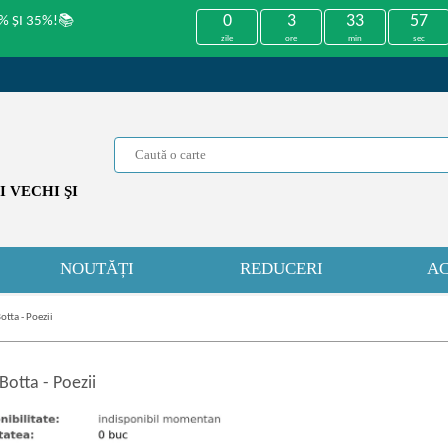
0
3
33
56
% ȘI 35%!📚
zile
ore
min
sec
 VECHI ŞI
NOUTĂȚI
REDUCERI
AC
otta - Poezii
 Botta
-
Poezii