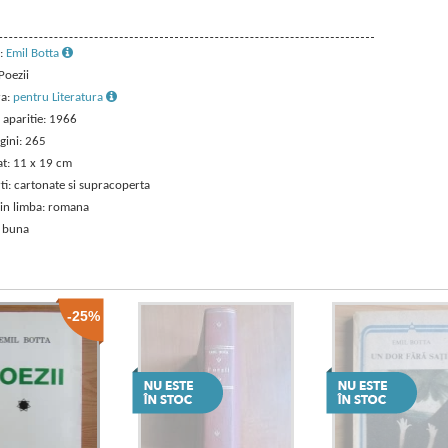
:
Emil Botta
 Poezii
ra:
pentru Literatura
 aparitie: 1966
gini: 265
t: 11 x 19 cm
ti: cartonate si supracoperta
 in limba: romana
: buna
-25%