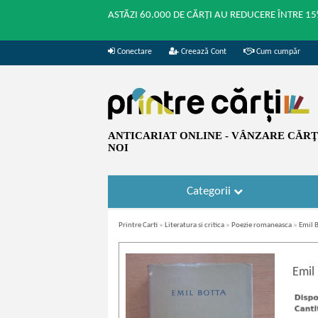
ASTĂZI 60.000 DE CĂRȚI AU REDUCERE ÎNTRE 15
Conectare
Creează Cont
Cum cumpăr
ANTICARIAT ONLINE - VÂNZARE CĂRŢI
NOI
Categorii
Printre Carti
»
Literatura si critica
»
Poezie romaneasca
»
Emil B
Emil