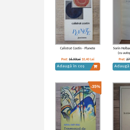
Calistrat Costin - Planete
Sorin Holba
(cu auto
Pret:
16,00Lei
10,40
Lei
Pret:
27
Adaugă în coș
Adaugă 
-35%