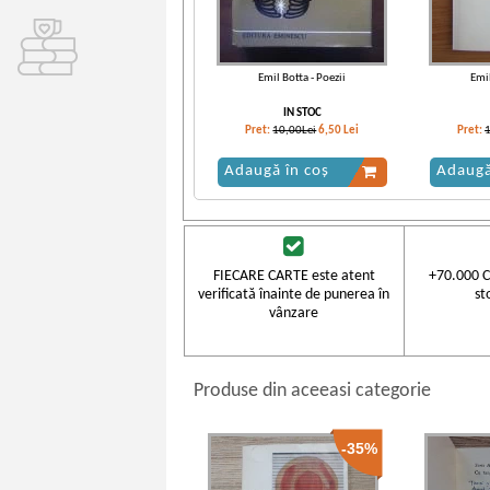
Emil Botta - Poezii
Emil
IN STOC
Pret:
10,00Lei
6,50
Lei
Pret:
Adaugă în coș
Adaugă
FIECARE CARTE este atent
+70.000 C
verificată înainte de punerea în
st
vânzare
Produse din aceeasi categorie
-35%
Emil Botta - Poezii