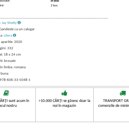
ilitate:
in stoc
ea:
2 buc
:
Jay Shetty
 Gandeste ca un calugar
ra:
Litera
 aparitie: 2020
gini: 332
t: 18 x 24 cm
ti: brosate
 in limba: romana
: buna
 978-606-33-5048-1
ĂRŢI sunt acum în
>10.000 CĂRŢI se găsesc doar la
TRANSPORT GRA
ocul nostru
noi în magazin
comenzile de mini