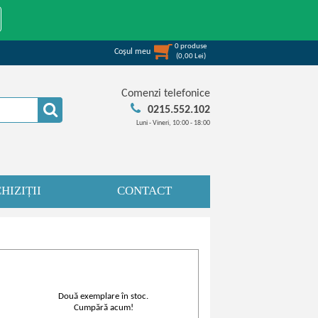
0
produse
Coşul meu
(
0,00
Lei
)
Comenzi telefonice
0215.552.102
Luni - Vineri, 10:00 - 18:00
HIZIȚII
CONTACT
Două exemplare în stoc.
Cumpără acum!