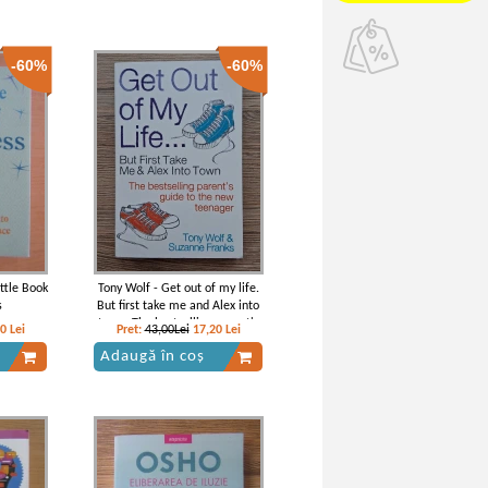
-60%
-60%
ittle Book
Tony Wolf - Get out of my life.
s
But first take me and Alex into
town. The bestselling parent's
00
Lei
Pret:
43,00Lei
17,20
Lei
guide to the new teenager
Adaugă în coș