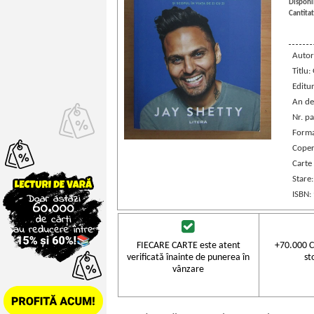
Disponib
Cantitat
Autor
Titlu:
Editu
An de
Nr. pa
Forma
Coper
Carte
Stare
ISBN:
FIECARE CARTE este atent
+70.000 C
verificată înainte de punerea în
st
vânzare