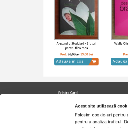
Alexandra Stoddard - Sfaturi
Wally Oli
pentru fiica mea
Pret:
26,00Lei
13,00
Lei
Pre
Adaugă în coș
Adaugă 
Printre Carti
Carți la reducere
Acest site utilizează cook
Arhivă carți
Autori
Folosim cookie-uri pentru a 
Edituri
Colecții
pentru a analiza traficul. 
Cele mai căutate cărți