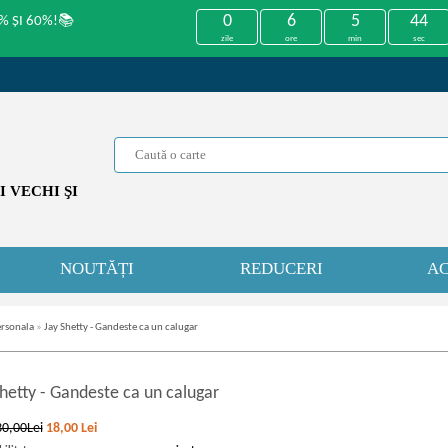
0
6
5
44
% ȘI 60%!📚
zile
ore
min
sec
 VECHI ŞI
NOUTĂȚI
REDUCERI
AC
ersonala
»
Jay Shetty - Gandeste ca un calugar
Shetty
-
Gandeste ca un calugar
30,00Lei
18,00
Lei