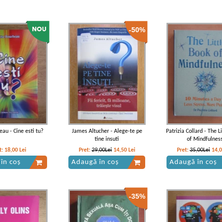
-50%
eau - Cine esti tu?
James Altucher - Alege-te pe
Patrizia Collard - The L
tine insuti
of Mindfulnes
t:
18,00
Lei
Pret:
29,00Lei
14,50
Lei
Pret:
35,00Lei
14,
în coș
Adaugă în coș
Adaugă în coș
-35%