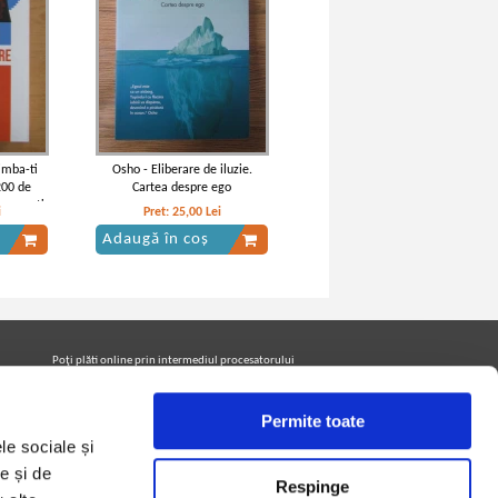
imba-ti
Osho - Eliberare de iluzie.
200 de
Cartea despre ego
rora poti
i
Pret:
25,00
Lei
buna
Adaugă în coș
Poţi plăti online prin intermediul procesatorului
Netopia Payments
Permite toate
le sociale și
Urmăreşte-ne pe facebook pentru a fi la curent cu
promoţiile PrintreCarti.ro
e și de
Respinge