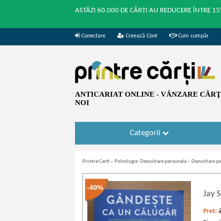
ASTĂZI 60.000 DE CĂRȚI AU REDUCERE ÎNTRE 15
Conectare
Creează Cont
Cum cumpăr
ANTICARIAT ONLINE - VÂNZARE CĂRŢI
NOI
Categorii
Printre Carti
»
Psihologie. Dezvoltare personala
»
Dezvoltare p
-40%
Jay 
Pret: