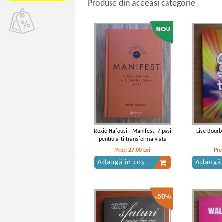
Produse din aceeasi categorie
Roxie Nafousi - Manifest. 7 pasi
Lise Bourb
pentru a-ti transforma viata
Pret:
27,00
Lei
Pre
Adaugă în coș
Adaugă 
-50%