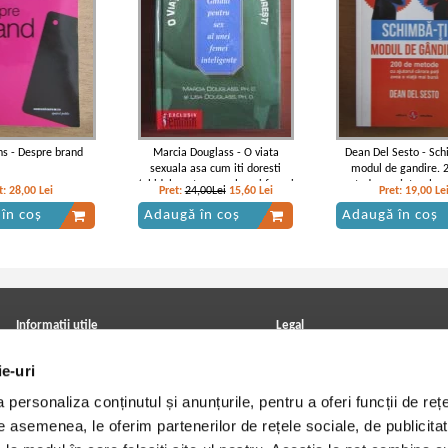
ns - Despre brand
Marcia Douglass - O viata
Dean Del Sesto - Sch
sexuala asa cum iti doresti
modul de gandire. 
(ghidul pentru sex al unei femei
metode cu ajutorul ca
t:
28,00
Lei
Pret:
24,00Lei
15,60
Lei
Pret:
19,00
Le
inteligente)
avea o viata mai 
în coș
Adaugă în coș
Adaugă în coș
Informatii utile
Legal
ANPC
Achizitii cărți
ie-uri
Achizitii viniluri, casete, CD/DVD
Soluționarea online a litigiilor
Contact
Politica de confidentialitate
personaliza conținutul și anunțurile, pentru a oferi funcții de rețe
Cum cumpar?
Termeni si conditii
Politica de livrare
Utilizare cookie-uri
De asemenea, le oferim partenerilor de rețele sociale, de publicitat
Retur comenzi