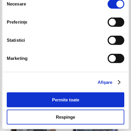
Necesare
consimțământului
Preferinţe
Statistici
Marketing
La route Romaine en Italie
Radu Manolescu - Istoria medie
universala
Pret:
50,00Lei
32,50
Lei
Pret:
37,00Lei
27,75
Lei
Adaugă în coș
Adaugă în coș
Afişare
-25%
-35%
Permite toate
Respinge