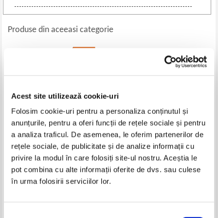
Produse din aceeasi categorie
-35%
Acest site utilizează cookie-uri
Folosim cookie-uri pentru a personaliza conținutul și
anunțurile, pentru a oferi funcții de rețele sociale și pentru
a analiza traficul. De asemenea, le oferim partenerilor de
rețele sociale, de publicitate și de analize informații cu
Bucuresti. Materiale de istorie si
Will Durant - Eroi ai istoriei. O
privire la modul în care folosiți site-ul nostru. Aceștia le
muzeografie (volumul 14, 2000)
scurta istorie a civilizatiei din
pot combina cu alte informații oferite de dvs. sau culese
vremurile stravechi pana in zorii
Pret:
60,00Lei
39,00
Lei
Pret:
50,00
Lei
epocii moderne
în urma folosirii serviciilor lor.
Adaugă în coș
Adaugă în coș
Selecția
-35%
-25%