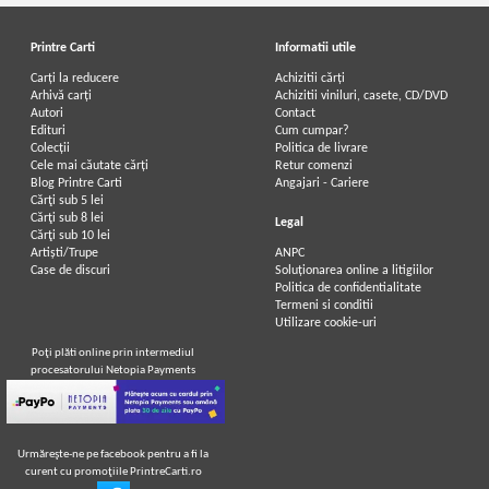
Printre Carti
Informatii utile
Carți la reducere
Achizitii cărți
Arhivă carți
Achizitii viniluri, casete, CD/DVD
Autori
Contact
Edituri
Cum cumpar?
Colecții
Politica de livrare
Cele mai căutate cărți
Retur comenzi
Blog Printre Carti
Angajari - Cariere
Cărţi sub 5 lei
Cărţi sub 8 lei
Legal
Cărţi sub 10 lei
Artiști/Trupe
ANPC
Case de discuri
Soluționarea online a litigiilor
Politica de confidentialitate
Termeni si conditii
Utilizare cookie-uri
Poţi plăti online prin intermediul
procesatorului Netopia Payments
Urmăreşte-ne pe facebook pentru a fi la
curent cu promoţiile PrintreCarti.ro