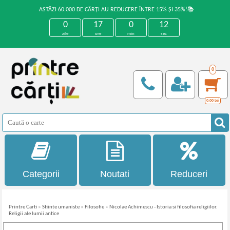
ASTĂZI 60.000 DE CĂRȚI AU REDUCERE ÎNTRE 15% ȘI 35%!📚
0
17
0
12
zile
ore
min
sec
0
0,00
Lei
Categorii
Noutati
Reduceri
Printre Carti
»
Stiinte umaniste
»
Filosofie
»
Nicolae Achimescu - Istoria si filosofia religiilor.
Religii ale lumii antice