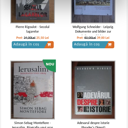
Pierre Rigoulot - Secolul
Wolfgang Schneider - Leipzig.
lagarelor
Dokumente und bilder zur
kulturgeschichte
Pret:
34,00Lei
25,50
Lei
Pret:
60,00Lei
39,00
Lei
Adaugă în coș
Adaugă în coș
Simon Sebag Montefiore -
Adevarul despre istorie
Ierusalim. Biografia unui oras
(Reader's Digest)