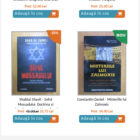
Pret:
52,00
Lei
Pret:
25,00
Lei
Adaugă în coș
Adaugă în coș
-25%
Shabtai Shavit - Seful
Constantin Daniel - Misteriile lui
Mossadului. Doctrina si
Zalmoxis
misiunile seviciului israelian de
Pret:
45,00Lei
33,75
Lei
Pret:
34,00
Lei
informatii externe
Adaugă în coș
Adaugă în coș