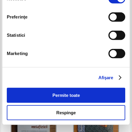
Preferinţe
Statistici
Emil Cioran - Silogismele
L. Debricon - Descartes
Marketing
amaraciunii
Pret:
24,00
Lei
Pret:
27,00Lei
10,80
Lei
Adaugă în coș
Adaugă în coș
Afişare
-40%
Permite toate
Respinge