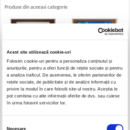
Produse din aceeasi categorie
Acest site utilizează cookie-uri
Folosim cookie-uri pentru a personaliza conținutul și
anunțurile, pentru a oferi funcții de rețele sociale și pentru
a analiza traficul. De asemenea, le oferim partenerilor de
rețele sociale, de publicitate și de analize informații cu
Emil Cioran - Ispita de a exista
Nietzsche - Noi, filologii
privire la modul în care folosiți site-ul nostru. Aceștia le
Pret:
24,00
Lei
Pret:
19,00
Lei
pot combina cu alte informații oferite de dvs. sau culese
Adaugă în coș
Adaugă în coș
în urma folosirii serviciilor lor.
-60%
Selecția
Necesare
consimțământului