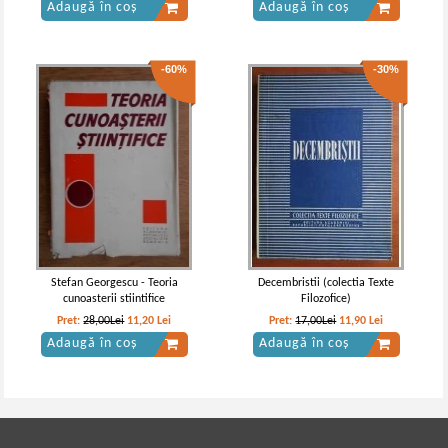
Adaugă în coș
Adaugă în coș
-60%
-30%
Stefan Georgescu - Teoria
Decembristii (colectia Texte
cunoasterii stiintifice
Filozofice)
Pret:
28,00Lei
11,20
Lei
Pret:
17,00Lei
11,90
Lei
Adaugă în coș
Adaugă în coș