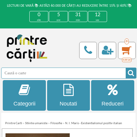
LECTURI DE VARĂ 📚 ASTĂZI 60.000 DE CĂRȚI AU REDUCERE ÎNTRE 15% ȘI 60%!📚
0
5
31
11
zile
ore
min
sec
0
0,00
Lei
Categorii
Noutati
Reduceri
Printre Carti
»
Stiinte umaniste
»
Filosofie
»
N. I. Maris - Existentialismul pozitiv italian