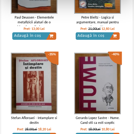
Paul Deussen - Elementele
Petre Bieltz - Logica si
metafizicii alaturi de o
argumentare, manual pentru
consideratie preliminara asupra
clasa a IX-a
Pret:
13,00
Lei
Pret:
21,00Lei
12,60
Lei
esentei idealismului
Adaugă în coș
Adaugă în coș
-35%
-40%
Stefan Afloroaei - Intamplare si
Gerardo Lopez Sastre - Hume.
destin
Cand stii ca esti sceptic
Pret:
28,00Lei
18,20
Lei
Pret:
18,00Lei
10,80
Lei