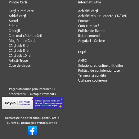
Printre Carti
Informatii utile
Carți la reducere
Achizitii cărți
Arhivă carți
Achizitii viniluri, casete, CD/DVD
Autori
Contact
Edituri
Cum cumpar?
Colecții
Politica de livrare
Cele mai căutate cărți
Retur comenzi
Blog Printre Carti
Angajari - Cariere
Cărţi sub 5 lei
Cărţi sub 8 lei
Legal
Cărţi sub 10 lei
Artiști/Trupe
ANPC
Case de discuri
Soluționarea online a litigiilor
Politica de confidentialitate
Termeni si conditii
Utilizare cookie-uri
Poţi plăti online prin intermediul
procesatorului Netopia Payments
Urmăreşte-ne pe facebook pentru a fi la
curent cu promoţiile PrintreCarti.ro