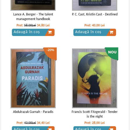
Lance A. Berger - The talent
P. C. Cast, Kristin Cast - Destined
management handbook
Pret:
58,00Lei
34,80
Lei
Pret:
40,00
Lei
Adaugă în coș
Adaugă în coș
-20%
Abdulrazak Gurnah - Paradis
Francis Scott Fitzgerald - Tender
is the night
Pret:
43,00Lei
34,40
Lei
Pret:
28,00
Lei
Adaugă în coș
Adaugă în coș