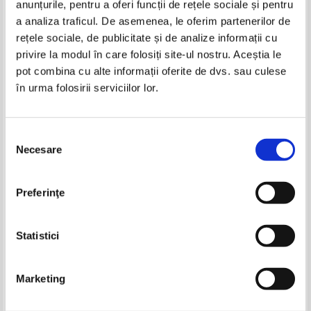
anunțurile, pentru a oferi funcții de rețele sociale și pentru
Produse din aceeasi categorie
a analiza traficul. De asemenea, le oferim partenerilor de
rețele sociale, de publicitate și de analize informații cu
privire la modul în care folosiți site-ul nostru. Aceștia le
pot combina cu alte informații oferite de dvs. sau culese
în urma folosirii serviciilor lor.
Patrick Rothfuss - The name of the
Patrick Rothfuss - The name of the
wind
wind
Selecția
Necesare
consimțământului
James Joyce - The Complete
Mark Harrison - First Certificate.
Preferinţe
Novels
Practice Tests
Pret:
35,00
Lei
Pret:
36,00
Lei
Adaugă în coș
Adaugă în coș
Statistici
-60%
-30%
Marketing