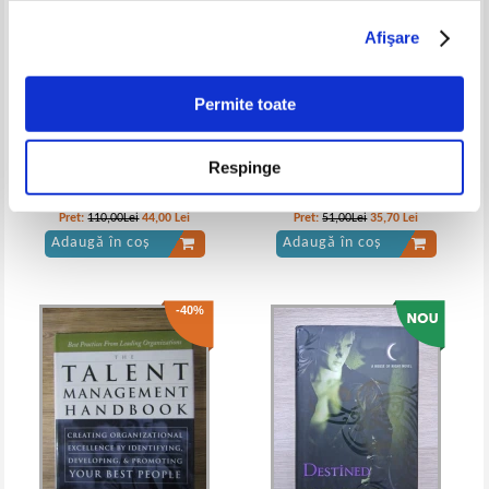
Afişare
Patrick Rothfuss - Numele vantului.
Teama inteleptului (2 volume)
Permite toate
Respinge
Moliere - Theatre (volumele 1,
Christian Biet - XVI-XVII siecles.
6, 7, 8)
Collection textes et contextes
Pret:
110,00Lei
44,00
Lei
Pret:
51,00Lei
35,70
Lei
Adaugă în coș
Adaugă în coș
-40%