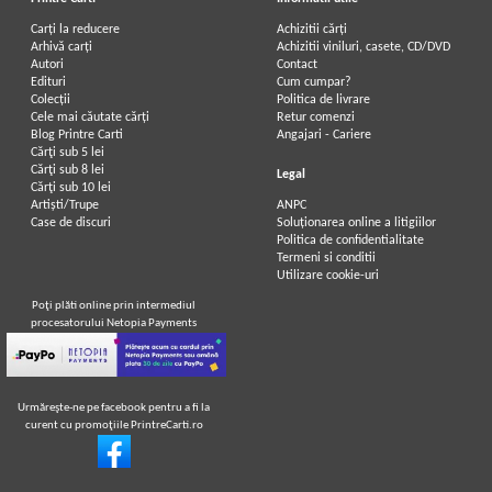
Carți la reducere
Achizitii cărți
Arhivă carți
Achizitii viniluri, casete, CD/DVD
Autori
Contact
Edituri
Cum cumpar?
Colecții
Politica de livrare
Cele mai căutate cărți
Retur comenzi
Blog Printre Carti
Angajari - Cariere
Cărţi sub 5 lei
Cărţi sub 8 lei
Legal
Cărţi sub 10 lei
Artiști/Trupe
ANPC
Case de discuri
Soluționarea online a litigiilor
Politica de confidentialitate
Termeni si conditii
Utilizare cookie-uri
Poţi plăti online prin intermediul
procesatorului Netopia Payments
Urmăreşte-ne pe facebook pentru a fi la
curent cu promoţiile PrintreCarti.ro