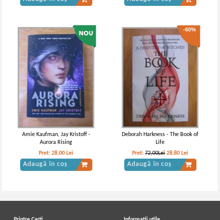
-60%
Amie Kaufman, Jay Kristoff -
Deborah Harkness - The Book of
Aurora Rising
Life
Pret:
28,00
Lei
Pret:
72,00Lei
28,80
Lei
Adaugă în coș
Adaugă în coș
Printre Carti
Informatii utile