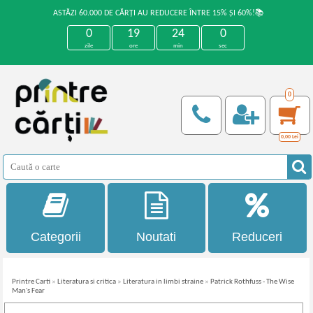
ASTĂZI 60.000 DE CĂRȚI AU REDUCERE ÎNTRE 15% ȘI 60%!📚
0
19
24
0
zile
ore
min
sec
0
0,00
Lei
Categorii
Noutati
Reduceri
Printre Carti
»
Literatura si critica
»
Literatura in limbi straine
»
Patrick Rothfuss - The Wise
Man's Fear