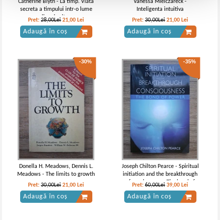
Catherine Blyth - La timp. Viata
Vanessa Mielczareck -
secreta a timpului intr-o lume
Inteligenta intuitiva
plina de viteza
Pret:
28,00Lei
21,00
Lei
Pret:
30,00Lei
21,00
Lei
Adaugă în coș
Adaugă în coș
-30%
-35%
Donella H. Meadows, Dennis L.
Joseph Chilton Pearce - Spiritual
Meadows - The limits to growth
initiation and the breakthrough
of conciousness. The bond of
Pret:
30,00Lei
21,00
Lei
Pret:
60,00Lei
39,00
Lei
power
Adaugă în coș
Adaugă în coș