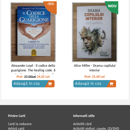
-35%
Alexander Loyd - Il codice della
Alice Miller - Drama copilului
guarigione. The healing code. 6
interior
minuti per guarire la fonte di
Pret:
37,00Lei
24,05
Lei
Pret:
25,00
Lei
ogni malattia reggiungere il
Adaugă în coș
Adaugă în coș
successo migliorare le relazioni
Printre Carti
Informatii utile
Carți la reducere
Achizitii cărți
Arhivă carți
Achizitii viniluri, casete, CD/DVD