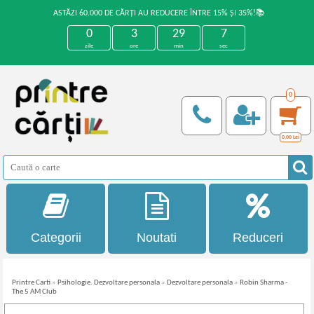
ASTĂZI 60.000 DE CĂRȚI AU REDUCERE ÎNTRE 15% ȘI 35%!📚
0
3
29
7
zile
ore
min
sec
0
0,00
Lei
Categorii
Noutati
Reduceri
Printre Carti
»
Psihologie. Dezvoltare personala
»
Dezvoltare personala
»
Robin Sharma -
The 5 AM Club