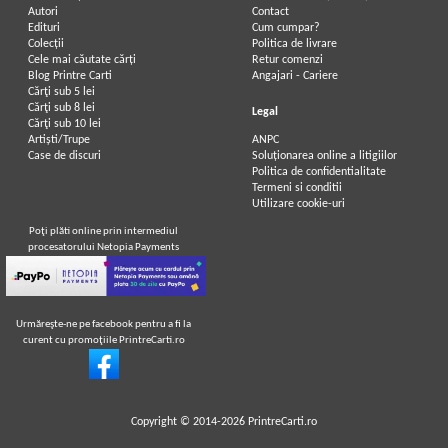
Autori
Contact
Edituri
Cum cumpar?
Colecții
Politica de livrare
Cele mai căutate cărți
Retur comenzi
Blog Printre Carti
Angajari - Cariere
Cărţi sub 5 lei
Cărţi sub 8 lei
Legal
Cărţi sub 10 lei
Artiști/Trupe
ANPC
Case de discuri
Soluționarea online a litigiilor
Politica de confidentialitate
Termeni si conditii
Utilizare cookie-uri
Poţi plăti online prin intermediul
procesatorului Netopia Payments
Urmăreşte-ne pe facebook pentru a fi la
curent cu promoţiile PrintreCarti.ro
Copyright © 2014-2026
PrintreCarti.ro