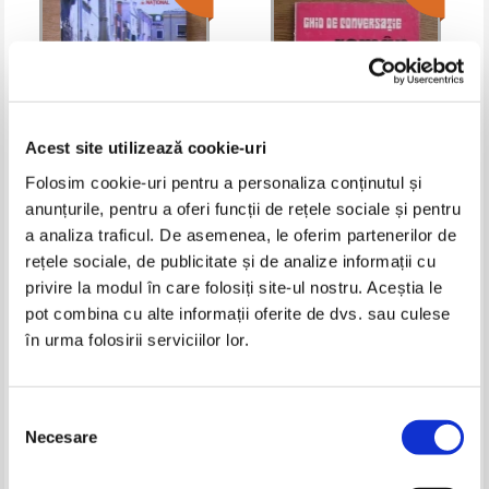
Acest site utilizează cookie-uri
Folosim cookie-uri pentru a personaliza conținutul și
anunțurile, pentru a oferi funcții de rețele sociale și pentru
Dictionar roman - italian
Alexandra Bytnerowicz - Ghid de
conversatie roman-polon
a analiza traficul. De asemenea, le oferim partenerilor de
Pret:
15,00Lei
12,00
Lei
Pret:
10,00Lei
8,00
Lei
rețele sociale, de publicitate și de analize informații cu
Adaugă în coș
Adaugă în coș
privire la modul în care folosiți site-ul nostru. Aceștia le
pot combina cu alte informații oferite de dvs. sau culese
în urma folosirii serviciilor lor.
-20%
Selecția
Necesare
consimțământului