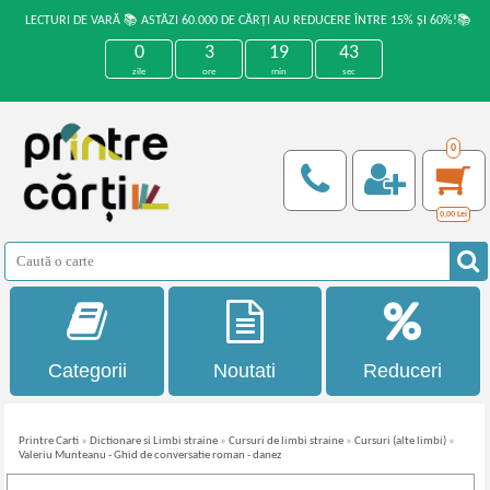
LECTURI DE VARĂ 📚 ASTĂZI 60.000 DE CĂRȚI AU REDUCERE ÎNTRE 15% ȘI 60%!📚
0
3
19
43
zile
ore
min
sec
0
0,00
Lei
Categorii
Noutati
Reduceri
Printre Carti
»
Dictionare si Limbi straine
»
Cursuri de limbi straine
»
Cursuri (alte limbi)
»
Valeriu Munteanu - Ghid de conversatie roman - danez