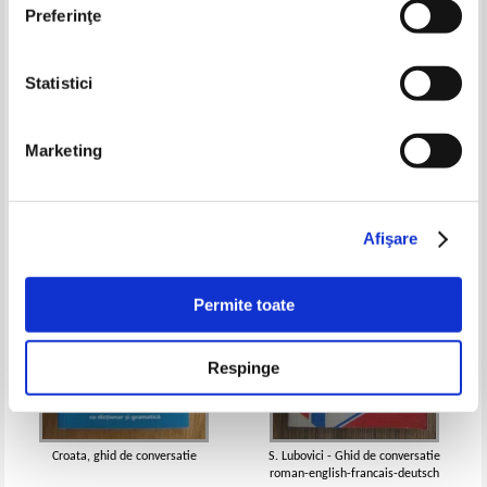
Preferinţe
Statistici
Muzzy. Curs multilingvistic
Ghid de conversatie rus - roman
(volumul 19)
Pret:
10,00Lei
8,00
Lei
Pret:
13,00
Lei
Marketing
Adaugă în coș
Adaugă în coș
-35%
-35%
Afişare
Permite toate
Respinge
Croata, ghid de conversatie
S. Lubovici - Ghid de conversatie
roman-english-francais-deutsch