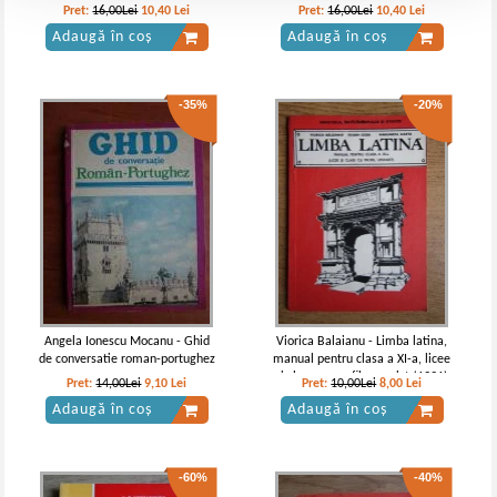
Pret:
16,00Lei
10,40
Lei
Pret:
16,00Lei
10,40
Lei
Adaugă în coș
Adaugă în coș
-35%
-20%
Angela Ionescu Mocanu - Ghid
Viorica Balaianu - Limba latina,
de conversatie roman-portughez
manual pentru clasa a XI-a, licee
si clase cu profil umanist (1991)
Pret:
14,00Lei
9,10
Lei
Pret:
10,00Lei
8,00
Lei
Adaugă în coș
Adaugă în coș
-60%
-40%