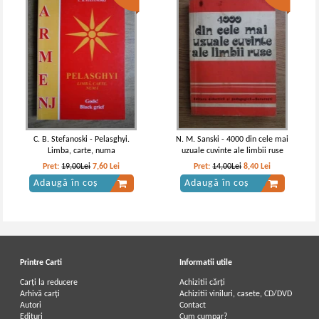
C. B. Stefanoski - Pelasghyi.
N. M. Sanski - 4000 din cele mai
Limba, carte, numa
uzuale cuvinte ale limbii ruse
Pret:
19,00Lei
7,60
Lei
Pret:
14,00Lei
8,40
Lei
Adaugă în coș
Adaugă în coș
Printre Carti
Informatii utile
Carți la reducere
Achizitii cărți
Arhivă carți
Achizitii viniluri, casete, CD/DVD
Autori
Contact
Edituri
Cum cumpar?