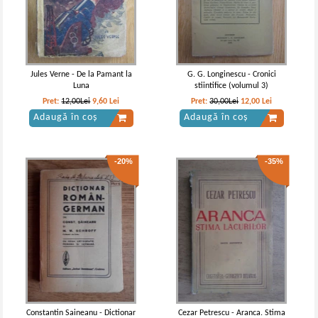
hall
Wildfell Hall
IN STOC
IN STOC
Pret:
24,00
Lei
Pret:
10,00Lei
6,00
Lei
Adaugă în coș
Adaugă în coș
Jules Verne - De la Pamant la
G. G. Longinescu - Cronici
Luna
stiintifice (volumul 3)
Pret:
12,00Lei
9,60
Lei
Pret:
30,00Lei
12,00
Lei
Adaugă în coș
Adaugă în coș
-20%
-35%
Anne Bronte - Necunoscuta de la
Anne Bronte - Necunoscuta de la
Wildfell Hall
Wildfell Hall (2 volume)
Constantin Saineanu - Dictionar
Cezar Petrescu - Aranca. Stima