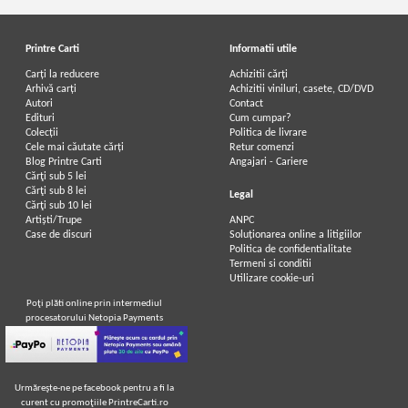
Printre Carti
Informatii utile
Carți la reducere
Achizitii cărți
Arhivă carți
Achizitii viniluri, casete, CD/DVD
Autori
Contact
Anne Bronte - The tenant of Wildfell
Anne Bronte - The tenant of Wildfell
Edituri
Cum cumpar?
Hall
Hall
Colecții
Politica de livrare
Cele mai căutate cărți
Retur comenzi
Blog Printre Carti
Angajari - Cariere
Cărţi sub 5 lei
Cărţi sub 8 lei
Legal
Cărţi sub 10 lei
Artiști/Trupe
ANPC
Case de discuri
Soluționarea online a litigiilor
Politica de confidentialitate
Termeni si conditii
Utilizare cookie-uri
Poţi plăti online prin intermediul
procesatorului Netopia Payments
Urmăreşte-ne pe facebook pentru a fi la
curent cu promoţiile PrintreCarti.ro