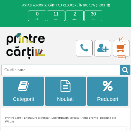
ASTĂZI 60.000 DE CĂRȚI AU REDUCERE ÎNTRE 15% ȘI 60%!📚
0
11
2
30
zile
ore
min
sec
0
0,00
Lei
Categorii
Noutati
Reduceri
Printre Carti
»
Literatura si critica
»
Literatura universala
»
Anne Bronte - Doamna din
Wildfell