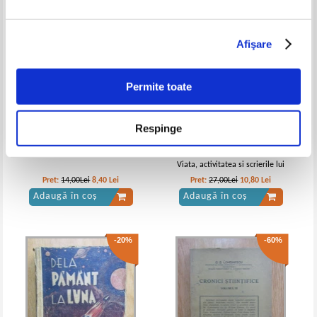
-40%
-60%
Afişare
Anne Bronte - Necunoscuta de la
Anne Bronte - Necunoscuta de la
Permite toate
Wildfell Hall
Wildfell Hall
IN STOC
IN STOC
Pret:
17,00Lei
11,90
Lei
Pret:
17,00Lei
11,05
Lei
Adaugă în coș
Adaugă în coș
Respinge
Maxim Gorki - Mama (1948)
Karl Kautsky - Friedrich Engels.
Viata, activitatea si scrierile lui
-40%
Pret:
14,00Lei
8,40
Lei
Pret:
27,00Lei
10,80
Lei
Adaugă în coș
Adaugă în coș
-20%
-60%
Anne Bronte - The tenant of wildfell
Anne Bronte - Necunoscuta de la