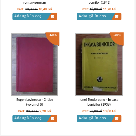
roman-german
lacurilor (1943)
Pret:
13,00Lei
10,40
Lei
Pret:
18,00Lei
11,70
Lei
Adaugă în coș
Adaugă în coș
-60%
-40%
Anne Bronte - Necunoscuta de la
Anne Bronte - The tenant of wildfell
Wildfell Hall (coperti cartonate, 2
hall
volume)
Eugen Lovinescu - Critice
Ionel Teodoreanu - In casa
(volumul 5)
bunicilor (1938)
Pret:
23,00Lei
9,20
Lei
Pret:
23,00Lei
13,80
Lei
Adaugă în coș
Adaugă în coș