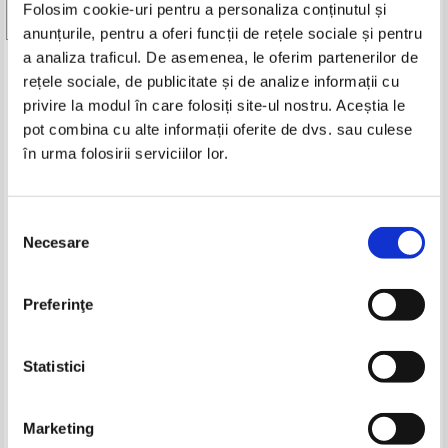
Folosim cookie-uri pentru a personaliza conținutul și
-60%
-40%
Vezi toate edițiile »
anunțurile, pentru a oferi funcții de rețele sociale și pentru
a analiza traficul. De asemenea, le oferim partenerilor de
Produse din aceeasi categorie
rețele sociale, de publicitate și de analize informații cu
privire la modul în care folosiți site-ul nostru. Aceștia le
-60%
-60%
pot combina cu alte informații oferite de dvs. sau culese
în urma folosirii serviciilor lor.
Anne Bronte - Necunoscuta de la
Anne Bronte - Necunoscuta de la
Selecția
Wildfell Hall (2 volume)
Wildfell Hall (2 volume)
Necesare
consimțământului
IN STOC
IN STOC
Pret:
17,00Lei
6,80
Lei
Pret:
16,00Lei
9,60
Lei
Adaugă în coș
Adaugă în coș
Preferinţe
Florence L. Barclay - Steaua
Vasile Alecsandri - Fantana
magilor
Blanduziei (1931)
-30%
-35%
Statistici
Pret:
34,00Lei
13,60
Lei
Pret:
29,00Lei
11,60
Lei
Adaugă în coș
Adaugă în coș
Marketing