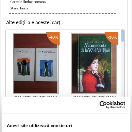
Carte in limba: romana
Stare: buna
Alte ediții ale acestei cărți:
-40%
-30%
Anne Bronte - Necunoscuta de la
Anne Bronte - Necunoscuta de la
Wildfell Hall (2 volume)
Wildfell Hall
IN STOC
IN STOC
Pret:
10,00Lei
6,00
Lei
Pret:
12,00Lei
8,40
Lei
Adaugă în coș
Adaugă în coș
Acest site utilizează cookie-uri