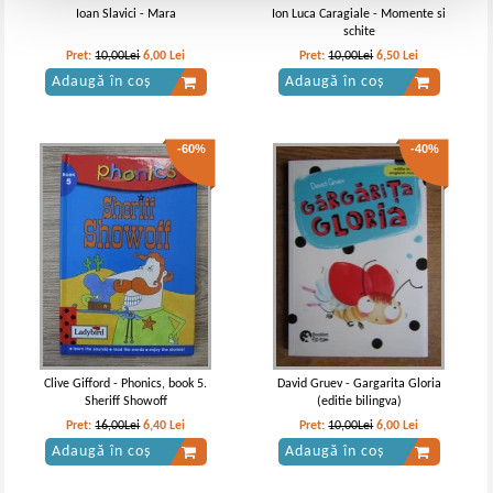
Ioan Slavici - Mara
Ion Luca Caragiale - Momente si
schite
Pret:
10,00Lei
6,00
Lei
Pret:
10,00Lei
6,50
Lei
Adaugă în coș
Adaugă în coș
-60%
-40%
Clive Gifford - Phonics, book 5.
David Gruev - Gargarita Gloria
Sheriff Showoff
(editie bilingva)
Pret:
16,00Lei
6,40
Lei
Pret:
10,00Lei
6,00
Lei
Adaugă în coș
Adaugă în coș