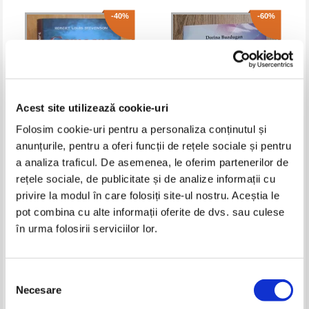
-40%
-60%
Acest site utilizează cookie-uri
Folosim cookie-uri pentru a personaliza conținutul și
anunțurile, pentru a oferi funcții de rețele sociale și pentru
a analiza traficul. De asemenea, le oferim partenerilor de
Robert Louis Stevenson -
Dorina Buzdugan - Frumoasa
Comoara din insula
mea copilarie
rețele sociale, de publicitate și de analize informații cu
Pret:
10,00Lei
6,00
Lei
Pret:
16,00Lei
6,40
Lei
privire la modul în care folosiți site-ul nostru. Aceștia le
Adaugă în coș
Adaugă în coș
pot combina cu alte informații oferite de dvs. sau culese
în urma folosirii serviciilor lor.
-60%
-40%
Selecția
Necesare
consimțământului