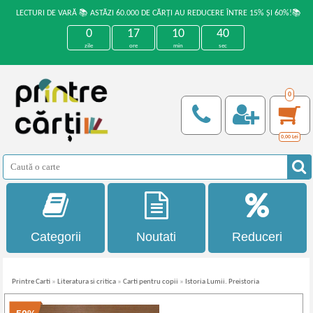
LECTURI DE VARĂ 📚 ASTĂZI 60.000 DE CĂRȚI AU REDUCERE ÎNTRE 15% ȘI 60%!📚
0
17
10
40
zile
ore
min
sec
0
0,00
Lei
Categorii
Noutati
Reduceri
Printre Carti
»
Literatura si critica
»
Carti pentru copii
»
Istoria Lumii. Preistoria