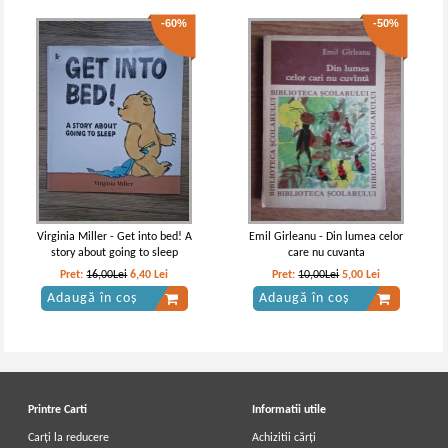
-60%
-50%
Virginia Miller - Get into bed! A
Emil Girleanu - Din lumea celor
story about going to sleep
care nu cuvanta
Pret:
16,00Lei
6,40
Lei
Pret:
10,00Lei
5,00
Lei
Adaugă în coș
Adaugă în coș
Printre Carti
Informatii utile
Carți la reducere
Achizitii cărți