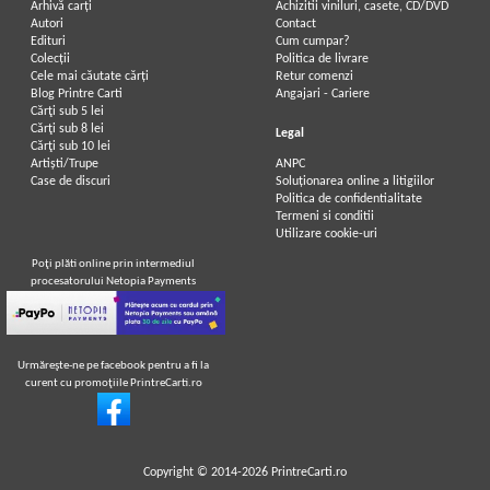
Arhivă carți
Achizitii viniluri, casete, CD/DVD
Autori
Contact
Edituri
Cum cumpar?
Colecții
Politica de livrare
Cele mai căutate cărți
Retur comenzi
Blog Printre Carti
Angajari - Cariere
Cărţi sub 5 lei
Cărţi sub 8 lei
Legal
Cărţi sub 10 lei
Artiști/Trupe
ANPC
Case de discuri
Soluționarea online a litigiilor
Politica de confidentialitate
Termeni si conditii
Utilizare cookie-uri
Poţi plăti online prin intermediul
procesatorului Netopia Payments
Urmăreşte-ne pe facebook pentru a fi la
curent cu promoţiile PrintreCarti.ro
Copyright © 2014-2026
PrintreCarti.ro