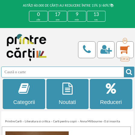
ASTĂZI 60.000 DE CĂRȚI AU REDUCERE ÎNTRE 15% ȘI 60%!📚
0
17
9
13
zile
ore
min
sec
0
0,00
Lei
Categorii
Noutati
Reduceri
Printre Carti
»
Literatura si critica
»
Carti pentru copii
»
Anna Milbourne - O zi insorita