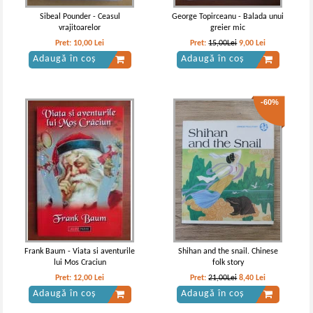
Sibeal Pounder - Ceasul
George Topirceanu - Balada unui
vrajitoarelor
greier mic
Pret:
10,00
Lei
Pret:
15,00Lei
9,00
Lei
Adaugă în coș
Adaugă în coș
-60%
Frank Baum - Viata si aventurile
Shihan and the snail. Chinese
lui Mos Craciun
folk story
Pret:
12,00
Lei
Pret:
21,00Lei
8,40
Lei
Adaugă în coș
Adaugă în coș