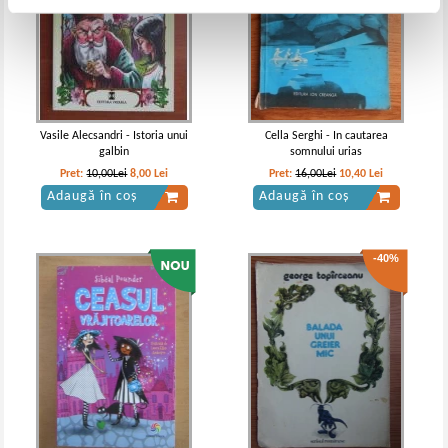
Vasile Alecsandri - Istoria unui
Cella Serghi - In cautarea
galbin
somnului urias
Pret:
10,00Lei
8,00
Lei
Pret:
16,00Lei
10,40
Lei
Adaugă în coș
Adaugă în coș
-40%