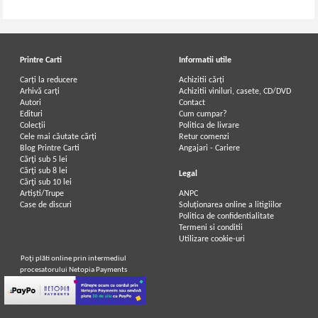
Printre Carti
Informatii utile
Carți la reducere
Achizitii cărți
Arhivă carți
Achizitii viniluri, casete, CD/DVD
Autori
Contact
Edituri
Cum cumpar?
Colecții
Politica de livrare
Cele mai căutate cărți
Retur comenzi
Blog Printre Carti
Angajari - Cariere
Cărţi sub 5 lei
Cărţi sub 8 lei
Legal
Cărţi sub 10 lei
Artiști/Trupe
ANPC
Case de discuri
Soluționarea online a litigiilor
Politica de confidentialitate
Termeni si conditii
Utilizare cookie-uri
Poţi plăti online prin intermediul
procesatorului Netopia Payments