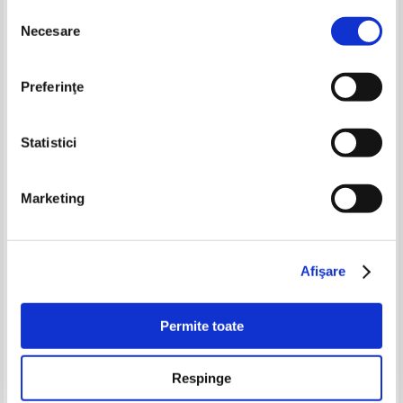
Selecția
Necesare
-20%
-20%
consimțământului
Preferinţe
Statistici
Marketing
Biblia ilustrata pentru copii,
Ioan Slavici - Nuvele
volumul 4. Iosua si Pamantul
Fagaduintei
Pret:
13,00Lei
10,40
Lei
Pret:
13,00Lei
10,40
Lei
Afişare
Adaugă în coș
Adaugă în coș
Permite toate
-20%
-35%
Respinge