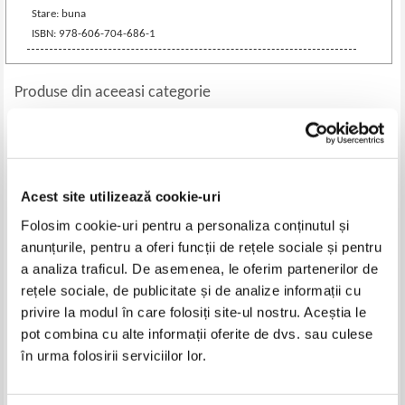
Stare: buna
ISBN: 978-606-704-686-1
Produse din aceeasi categorie
-35%
Acest site utilizează cookie-uri
Folosim cookie-uri pentru a personaliza conținutul și
anunțurile, pentru a oferi funcții de rețele sociale și pentru
a analiza traficul. De asemenea, le oferim partenerilor de
rețele sociale, de publicitate și de analize informații cu
privire la modul în care folosiți site-ul nostru. Aceștia le
Cezar Petrescu - Fram, ursul
Ion Agarbiceanu - File din cartea
pot combina cu alte informații oferite de dvs. sau culese
polar
naturii
în urma folosirii serviciilor lor.
Pret:
12,00Lei
7,80
Lei
Pret:
12,00
Lei
Adaugă în coș
Adaugă în coș