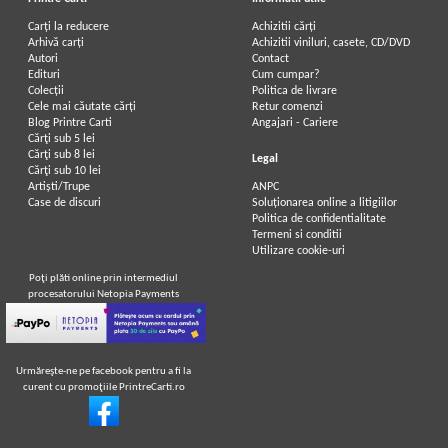
Carți la reducere
Achizitii cărți
Arhivă carți
Achizitii viniluri, casete, CD/DVD
Autori
Contact
Edituri
Cum cumpar?
Colecții
Politica de livrare
Cele mai căutate cărți
Retur comenzi
Blog Printre Carti
Angajari - Cariere
Cărţi sub 5 lei
Cărţi sub 8 lei
Legal
Cărţi sub 10 lei
Artiști/Trupe
ANPC
Case de discuri
Soluționarea online a litigiilor
Politica de confidentialitate
Termeni si conditii
Utilizare cookie-uri
Poţi plăti online prin intermediul
procesatorului Netopia Payments
Urmăreşte-ne pe facebook pentru a fi la
curent cu promoţiile PrintreCarti.ro