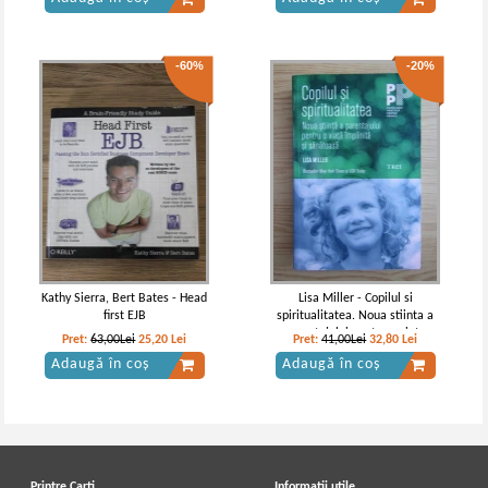
-60%
-20%
Kathy Sierra, Bert Bates - Head
Lisa Miller - Copilul si
first EJB
spiritualitatea. Noua stiinta a
parentajului pentru o viata
Pret:
63,00Lei
25,20
Lei
Pret:
41,00Lei
32,80
Lei
implinita si sanatoasa
Adaugă în coș
Adaugă în coș
Printre Carti
Informatii utile