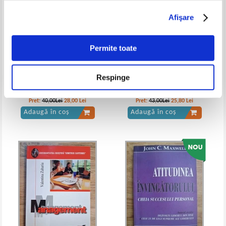
Afişare
Permite toate
Respinge
Iolanda Mitrofan - Terapia
Martin Lindstrom - Ministerul
unificarii. Abordare holistica a
bunului-simt
dezvoltarii si a transformarii
Pret:
40,00Lei
28,00
Lei
Pret:
43,00Lei
25,80
Lei
umane
Adaugă în coș
Adaugă în coș