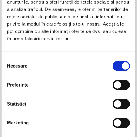
anunțurile, pentru a oferi funcții de rețele sociale și pentru
Produse din aceeasi categorie
a analiza traficul. De asemenea, le oferim partenerilor de
rețele sociale, de publicitate și de analize informații cu
-50%
privire la modul în care folosiți site-ul nostru. Aceștia le
pot combina cu alte informații oferite de dvs. sau culese
în urma folosirii serviciilor lor.
Selecția
Necesare
consimțământului
Elyakim Kislev - Fericit de unul
Juliette Allais - Predestinare sau
Preferinţe
singur
alegere
Pret:
50,00Lei
25,00
Lei
Pret:
32,00
Lei
Adaugă în coș
Adaugă în coș
Statistici
-30%
-40%
Marketing