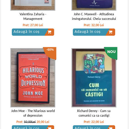
Valentina Zaharia -
John C. Maxwell - Atitudinea
Management
invingatorului. Cheia succesului
personal
Pret:
27,00
Lei
Pret:
32,00
Lei
Adaugă în coș
Adaugă în coș
-60%
John Moe - The hilarious world
Richard Denny - Cum sa
of depression
comunici ca sa castigi
Pret:
50,00Lei
20,00
Lei
Pret:
22,00
Lei
Adaugă în coș
Adaugă în coș