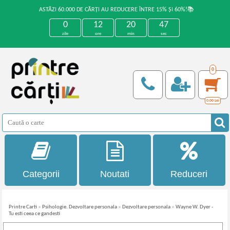
ASTĂZI 60.000 DE CĂRȚI AU REDUCERE ÎNTRE 15% ȘI 60%!📚
0
12
20
47
zile
ore
min
sec
0
0,00
Lei
Categorii
Noutati
Reduceri
Printre Carti
»
Psihologie. Dezvoltare personala
»
Dezvoltare personala
»
Wayne W. Dyer -
Tu esti ceea ce gandesti