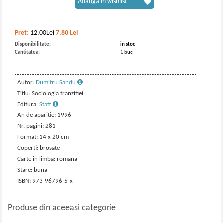
Adaugă în wishlist
Pret:
12,00Lei
7,80
Lei
Disponibilitate:
in stoc
Cantitatea:
1 buc
Autor:
Dumitru Sandu
Titlu: Sociologia tranzitiei
Editura:
Staff
An de aparitie: 1996
Nr. pagini: 281
Format: 14 x 20 cm
Coperti: brosate
Carte in limba: romana
Stare: buna
ISBN: 973-96796-5-x
Produse din aceeasi categorie