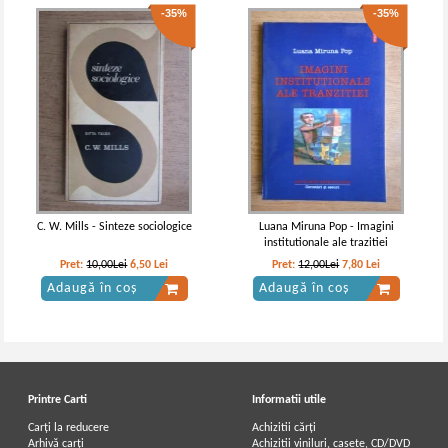
-35%
-35%
C. W. Mills - Sinteze sociologice
Luana Miruna Pop - Imagini
institutionale ale trazitiei
Pret:
10,00Lei
6,50
Lei
Pret:
12,00Lei
7,80
Lei
Adaugă în coș
Adaugă în coș
Printre Carti
Informatii utile
Carți la reducere
Achizitii cărți
Arhivă carți
Achizitii viniluri, casete, CD/DVD