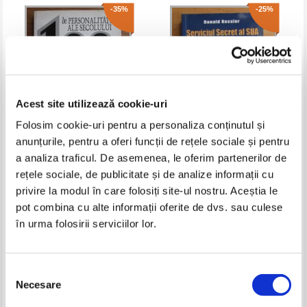
-35%
-25%
Acest site utilizează cookie-uri
Folosim cookie-uri pentru a personaliza conținutul și
anunțurile, pentru a oferi funcții de rețele sociale și pentru
B. Jordan, Alexander Lenz - 100
Ronald Kessler - Servicul secret
a analiza traficul. De asemenea, le oferim partenerilor de
de personalitati ale secolului.
in SUA, in slujba presedintelui
rețele sociale, de publicitate și de analize informații cu
Politicieni
Pret:
10,00Lei
6,50
Lei
Pret:
10,00Lei
7,50
Lei
privire la modul în care folosiți site-ul nostru. Aceștia le
Adaugă în coș
Adaugă în coș
pot combina cu alte informații oferite de dvs. sau culese
în urma folosirii serviciilor lor.
-35%
-35%
Selecția
Necesare
consimțământului