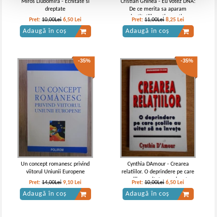
Miros Liubomira - Echitate si
Cristian Ghinea - Eu votez DNA!
dreptate
De ce merita sa aparam
institutiile anticoruptie
Pret:
10,00Lei
6,50
Lei
Pret:
11,00Lei
8,25
Lei
Adaugă în coș
Adaugă în coș
-35%
-35%
Un concept romanesc privind
Cynthia DAmour - Crearea
viitorul Uniunii Europene
relatiilor. O deprindere pe care
scolile au uitat sa ne invete
Pret:
14,00Lei
9,10
Lei
Pret:
10,00Lei
6,50
Lei
Adaugă în coș
Adaugă în coș