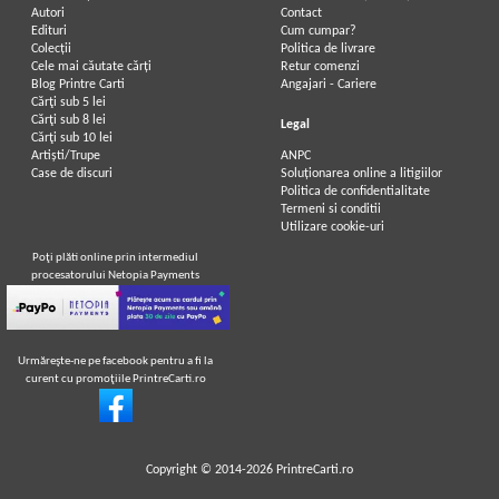
Autori
Contact
Edituri
Cum cumpar?
Colecții
Politica de livrare
Cele mai căutate cărți
Retur comenzi
Blog Printre Carti
Angajari - Cariere
Cărţi sub 5 lei
Cărţi sub 8 lei
Legal
Cărţi sub 10 lei
Artiști/Trupe
ANPC
Case de discuri
Soluționarea online a litigiilor
Politica de confidentialitate
Termeni si conditii
Utilizare cookie-uri
Poţi plăti online prin intermediul
procesatorului Netopia Payments
Urmăreşte-ne pe facebook pentru a fi la
curent cu promoţiile PrintreCarti.ro
Copyright © 2014-2026
PrintreCarti.ro