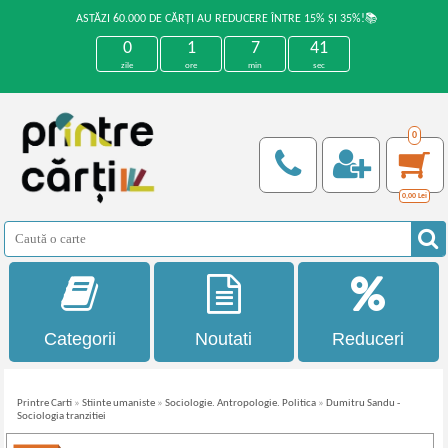
ASTĂZI 60.000 DE CĂRȚI AU REDUCERE ÎNTRE 15% ȘI 35%!📚
0
1
7
41
zile
ore
min
sec
0
0,00
Lei
Categorii
Noutati
Reduceri
Printre Carti
»
Stiinte umaniste
»
Sociologie. Antropologie. Politica
»
Dumitru Sandu -
Sociologia tranzitiei