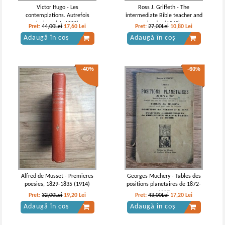
Victor Hugo - Les
Ross J. Griffeth - The
contemplations. Autrefois
intermediate Bible teacher and
(volumul 1, 1920)
leader (1949)
Pret:
44,00Lei
17,60
Lei
Pret:
27,00Lei
10,80
Lei
Adaugă în coș
Adaugă în coș
-40%
-60%
Alfred de Musset - Premieres
Georges Muchery - Tables des
poesies, 1829-1835 (1914)
positions planetaires de 1872-
1937
Pret:
32,00Lei
19,20
Lei
Pret:
43,00Lei
17,20
Lei
Adaugă în coș
Adaugă în coș