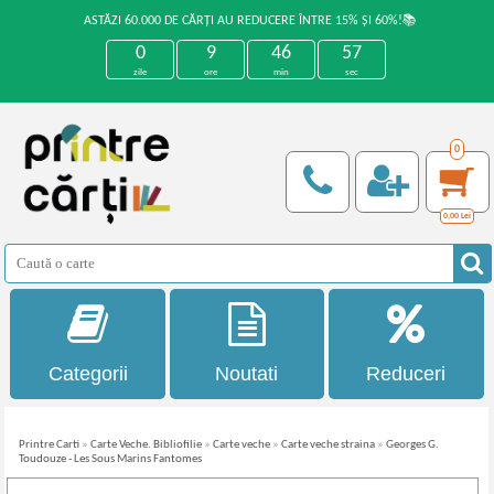
ASTĂZI 60.000 DE CĂRȚI AU REDUCERE ÎNTRE 15% ȘI 60%!📚
0
9
46
56
zile
ore
min
sec
0
0,00
Lei
Categorii
Noutati
Reduceri
Printre Carti
»
Carte Veche. Bibliofilie
»
Carte veche
»
Carte veche straina
»
Georges G.
Toudouze - Les Sous Marins Fantomes