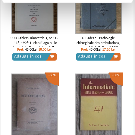
SUD Cahiers Trimestriels, nr 115
C. Cadeac - Pathologie
- 116, 1996: Lucian Blaga ou le
chirurgicale des articulations,
chant de la Terre et des etoiles
volumul 2. Arthrites (1909)
Pret:
45,00Lei
18,00
Lei
Pret:
43,00Lei
17,20
Lei
Adaugă în coș
Adaugă în coș
-60%
-60%