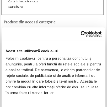
Carte in limba: franceza
Stare: buna
Produse din aceeasi categorie
-60%
-35%
Acest site utilizează cookie-uri
Folosim cookie-uri pentru a personaliza conținutul și
anunțurile, pentru a oferi funcții de rețele sociale și pentru
a analiza traficul. De asemenea, le oferim partenerilor de
rețele sociale, de publicitate și de analize informații cu
privire la modul în care folosiți site-ul nostru. Aceștia le
Paul Crouzet - Grammaire
Italo Tavolato - Lubbers (1925)
pot combina cu alte informații oferite de dvs. sau culese
francaise. Simple et complete
pour toutes les classes (1924)
în urma folosirii serviciilor lor.
Pret:
34,00Lei
13,60
Lei
Pret:
30,00Lei
19,50
Lei
Adaugă în coș
Adaugă în coș