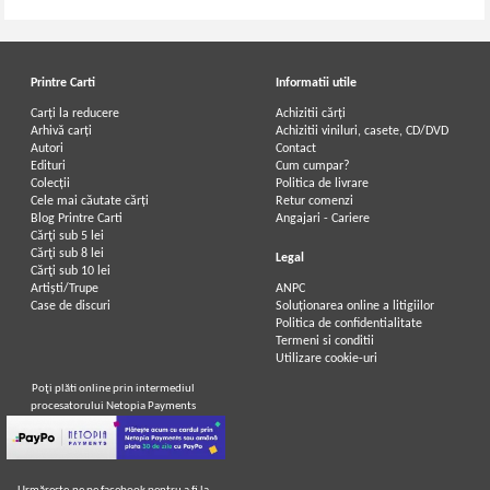
Printre Carti
Informatii utile
Carți la reducere
Achizitii cărți
Arhivă carți
Achizitii viniluri, casete, CD/DVD
Autori
Contact
Edituri
Cum cumpar?
Colecții
Politica de livrare
Cele mai căutate cărți
Retur comenzi
Blog Printre Carti
Angajari - Cariere
Cărţi sub 5 lei
Cărţi sub 8 lei
Legal
Cărţi sub 10 lei
Artiști/Trupe
ANPC
Case de discuri
Soluționarea online a litigiilor
Politica de confidentialitate
Termeni si conditii
Utilizare cookie-uri
Poţi plăti online prin intermediul
procesatorului Netopia Payments