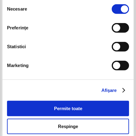
Selecția
-60%
-60%
Necesare
consimțământului
Preferinţe
Statistici
Marketing
Ad. van Bever - Poetes
2 carti colegate (anii 1936,
d'aujourd'hui. Morceaux choisis
1943)
(1929)
Pret:
29,00Lei
11,60
Lei
Pret:
45,00Lei
18,00
Lei
Afişare
Adaugă în coș
Adaugă în coș
Permite toate
-60%
-60%
Respinge