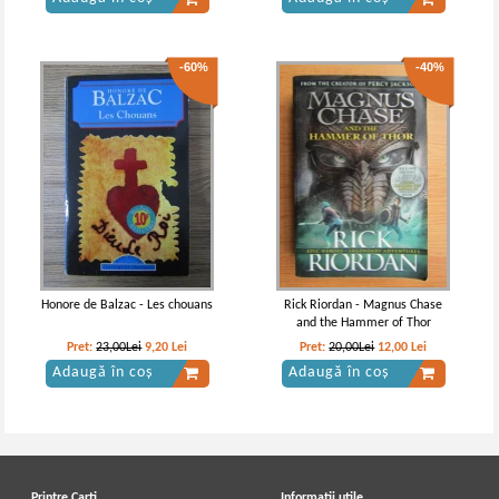
-60%
-40%
Honore de Balzac - Les chouans
Rick Riordan - Magnus Chase
and the Hammer of Thor
Pret:
23,00Lei
9,20
Lei
Pret:
20,00Lei
12,00
Lei
Adaugă în coș
Adaugă în coș
Printre Carti
Informatii utile