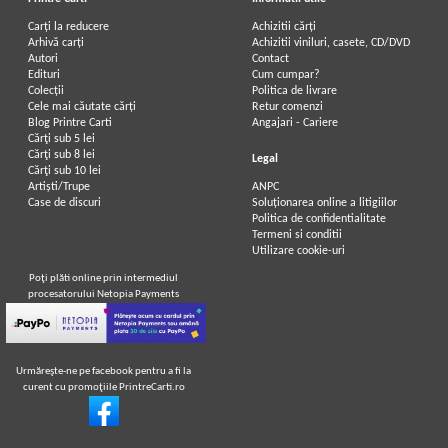
Carți la reducere
Achizitii cărți
Arhivă carți
Achizitii viniluri, casete, CD/DVD
Autori
Contact
Edituri
Cum cumpar?
Colecții
Politica de livrare
Cele mai căutate cărți
Retur comenzi
Blog Printre Carti
Angajari - Cariere
Cărţi sub 5 lei
Cărţi sub 8 lei
Legal
Cărţi sub 10 lei
Artiști/Trupe
ANPC
Case de discuri
Soluționarea online a litigiilor
Politica de confidentialitate
Termeni si conditii
Utilizare cookie-uri
Poţi plăti online prin intermediul
procesatorului Netopia Payments
Urmăreşte-ne pe facebook pentru a fi la
curent cu promoţiile PrintreCarti.ro