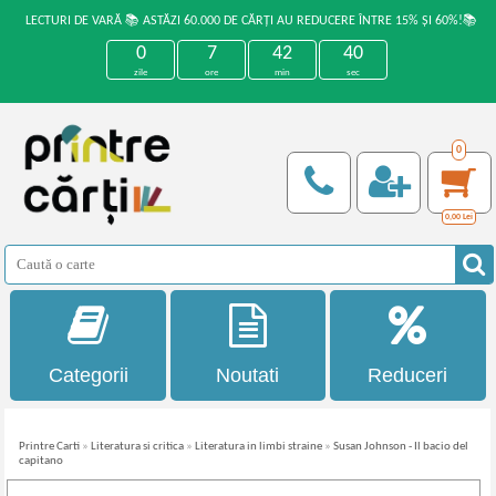
LECTURI DE VARĂ 📚 ASTĂZI 60.000 DE CĂRȚI AU REDUCERE ÎNTRE 15% ȘI 60%!📚
0
7
42
40
zile
ore
min
sec
0
0,00
Lei
Categorii
Noutati
Reduceri
Printre Carti
»
Literatura si critica
»
Literatura in limbi straine
»
Susan Johnson - Il bacio del
capitano