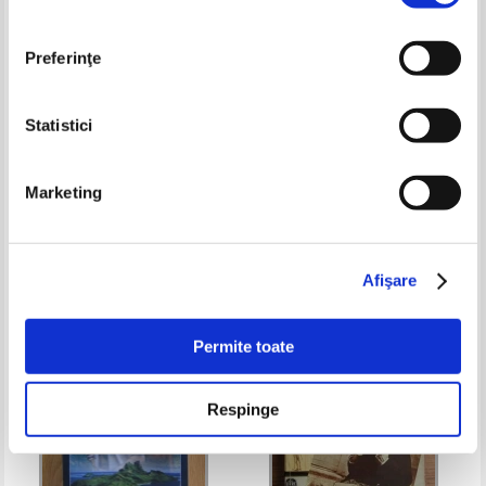
Preferinţe
Statistici
Jean Jacques Durand - Moi,
Donald S. Passman - Mirage
Marketing
l'infirmier des fous
Pret:
21,00Lei
8,40
Lei
Pret:
19,00Lei
7,60
Lei
Adaugă în coș
Adaugă în coș
Afişare
-30%
-35%
Permite toate
Respinge