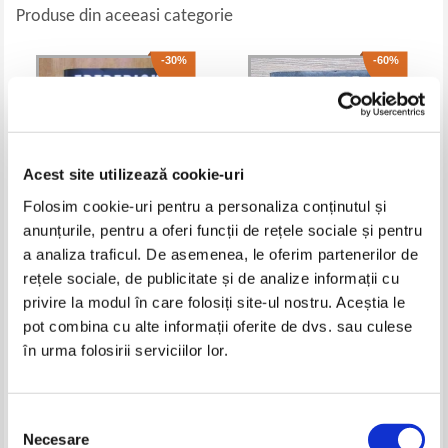
Produse din aceeasi categorie
-30%
-60%
Acest site utilizează cookie-uri
Folosim cookie-uri pentru a personaliza conținutul și
anunțurile, pentru a oferi funcții de rețele sociale și pentru
a analiza traficul. De asemenea, le oferim partenerilor de
Frederick Forsyth - Avenger
Colin Wilson - Order of
rețele sociale, de publicitate și de analize informații cu
assassins. The psychology of
privire la modul în care folosiți site-ul nostru. Aceștia le
murder
Pret:
10,00Lei
7,00
Lei
Pret:
24,00Lei
9,60
Lei
pot combina cu alte informații oferite de dvs. sau culese
Adaugă în coș
Adaugă în coș
în urma folosirii serviciilor lor.
-60%
-60%
Selecția
Necesare
consimțământului