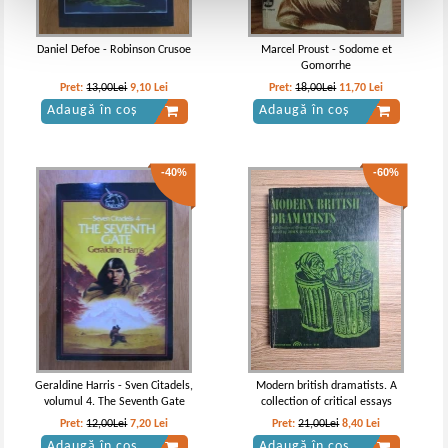
Daniel Defoe - Robinson Crusoe
Marcel Proust - Sodome et
Gomorrhe
Pret:
13,00Lei
9,10
Lei
Pret:
18,00Lei
11,70
Lei
Adaugă în coș
Adaugă în coș
-40%
-60%
Geraldine Harris - Sven Citadels,
Modern british dramatists. A
volumul 4. The Seventh Gate
collection of critical essays
Pret:
12,00Lei
7,20
Lei
Pret:
21,00Lei
8,40
Lei
Adaugă în coș
Adaugă în coș