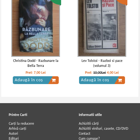
Christina Dodd - Razbunare la
Lev Tolstoi - Razboi si pace
Bella Terra
(volumul 3)
Pret:
7,00
Lei
Pret:
10,00Lei
4,00
Lei
Adaugă în coș
Adaugă în coș
Printre Carti
Informatii utile
Carți la reducere
Achizitii cărți
Arhivă carți
Achizitii viniluri, casete, CD/DVD
Autori
Contact
Edituri
Cum cumpar?