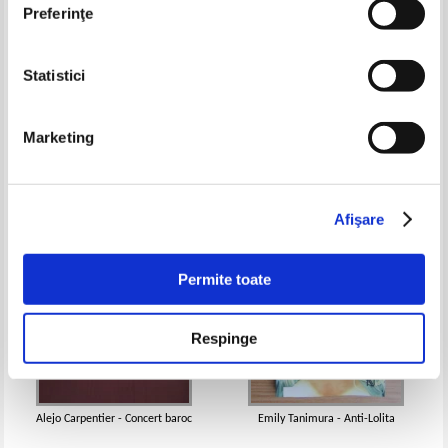
Preferinţe
Statistici
Douglas Coupland - Miss
Barbara Steel - Vrajitorul din
Wyoming
Portland
Pret:
11,00Lei
5,50
Lei
Pret:
9,00
Lei
Marketing
Adaugă în coș
Adaugă în coș
-40%
-50%
Afişare
Permite toate
Respinge
Alejo Carpentier - Concert baroc
Emily Tanimura - Anti-Lolita