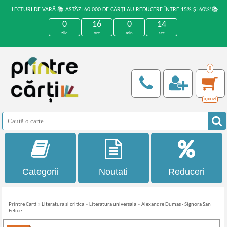
LECTURI DE VARĂ 📚 ASTĂZI 60.000 DE CĂRȚI AU REDUCERE ÎNTRE 15% ȘI 60%!📚
0
16
0
14
zile
ore
min
sec
0
0,00
Lei
Categorii
Noutati
Reduceri
Printre Carti
»
Literatura si critica
»
Literatura universala
»
Alexandre Dumas - Signora San
Felice