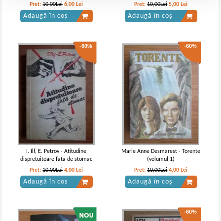
Pret:
10,00Lei
6,00
Lei
Pret:
10,00Lei
5,00
Lei
Adaugă în coș
Adaugă în coș
-60%
-60%
I. Ilf, E. Petrov - Atitudine
Marie Anne Desmarest - Torente
dispretuitoare fata de stomac
(volumul 1)
Pret:
10,00Lei
4,00
Lei
Pret:
10,00Lei
4,00
Lei
Adaugă în coș
Adaugă în coș
-60%