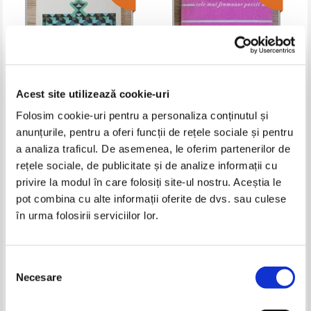
Acest site utilizează cookie-uri
Folosim cookie-uri pentru a personaliza conținutul și
anunțurile, pentru a oferi funcții de rețele sociale și pentru
Avetik Isahakian - Aba Lala
Salvatore Quasimodo - Versuri
Manari
(Colectia Cele mai frumoase
a analiza traficul. De asemenea, le oferim partenerilor de
poezii)
Pret:
16,00Lei
6,40
Lei
Pret:
11,00Lei
4,40
Lei
rețele sociale, de publicitate și de analize informații cu
Adaugă în coș
Adaugă în coș
privire la modul în care folosiți site-ul nostru. Aceștia le
pot combina cu alte informații oferite de dvs. sau culese
în urma folosirii serviciilor lor.
-50%
Selecția
Necesare
consimțământului