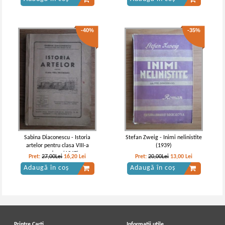
-40%
-35%
Sabina Diaconescu - Istoria
Stefan Zweig - Inimi nelinistite
artelor pentru clasa VIII-a
(1939)
secundara (1947)
Pret:
27,00Lei
16,20
Lei
Pret:
20,00Lei
13,00
Lei
Adaugă în coș
Adaugă în coș
Printre Carti
Informatii utile