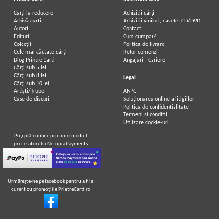
Carți la reducere
Achizitii cărți
Arhivă carți
Achizitii viniluri, casete, CD/DVD
Autori
Contact
Edituri
Cum cumpar?
Colecții
Politica de livrare
Cele mai căutate cărți
Retur comenzi
Blog Printre Carti
Angajari - Cariere
Cărţi sub 5 lei
Cărţi sub 8 lei
Legal
Cărţi sub 10 lei
Artiști/Trupe
ANPC
Case de discuri
Soluționarea online a litigiilor
Politica de confidentialitate
Termeni si conditii
Utilizare cookie-uri
Poţi plăti online prin intermediul
procesatorului Netopia Payments
Urmăreşte-ne pe facebook pentru a fi la
curent cu promoţiile PrintreCarti.ro