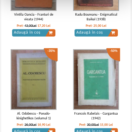
Vintila Oancia - Franturi de
Radu Boureanu - Enigmaticul
vieata (1944)
Baikal (1938)
Pret:
43,00Lei
17,20
Lei
Pret:
25,00
Lei
Adaugă în coș
Adaugă în coș
-35%
-50%
Al. Odobescu - Pseudo-
Francois Rabelais - Gargantua
kinighetikos (volumul 1)
(1942)
Pret:
26,00Lei
16,90
Lei
Pret:
30,00Lei
15,00
Lei
Adaugă în coș
Adaugă în coș