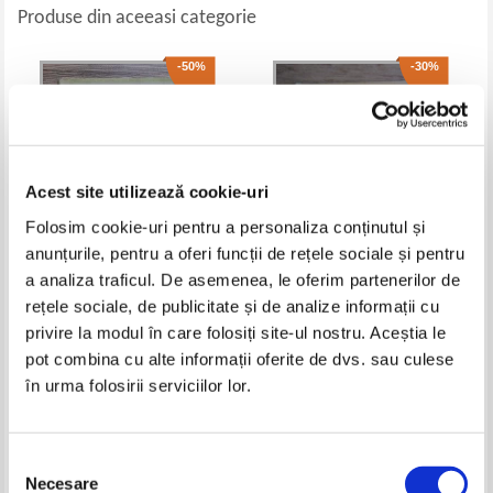
Produse din aceeasi categorie
-50%
-30%
Acest site utilizează cookie-uri
Folosim cookie-uri pentru a personaliza conținutul și
anunțurile, pentru a oferi funcții de rețele sociale și pentru
a analiza traficul. De asemenea, le oferim partenerilor de
A. J. Cronin - Gran Canaria
Liviu Rebreanu - Apostolii (1930)
rețele sociale, de publicitate și de analize informații cu
(1941)
privire la modul în care folosiți site-ul nostru. Aceștia le
Pret:
37,00Lei
18,50
Lei
Pret:
20,00Lei
14,00
Lei
pot combina cu alte informații oferite de dvs. sau culese
Adaugă în coș
Adaugă în coș
în urma folosirii serviciilor lor.
-40%
-20%
Selecția
Necesare
consimțământului