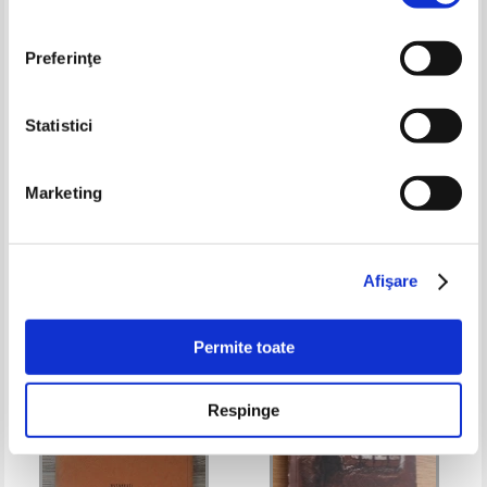
Preferinţe
Statistici
I. M. Marinescu - Figuri din
Constantin Stere - In preajma
Marketing
antichitatea clasica (volumul 2)
revolutiei, volumul 7. In ajun
Pret:
23,00Lei
13,80
Lei
Pret:
21,00Lei
16,80
Lei
Adaugă în coș
Adaugă în coș
Afişare
-60%
Permite toate
Respinge