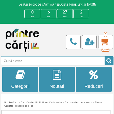
ASTĂZI 60.000 DE CĂRȚI AU REDUCERE ÎNTRE 15% ȘI 60%!📚
0
6
27
2
zile
ore
min
sec
0
0,00
Lei
Categorii
Noutati
Reduceri
Printre Carti
»
Carte Veche. Bibliofilie
»
Carte veche
»
Carte veche romaneasca
»
Pierre
Gaxotte - Frederic al II-lea