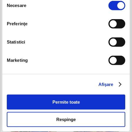
-40%
-40%
Necesare
consimțământului
Preferinţe
Statistici
Marketing
Stefano Breccia - Un
Maria Cristina Stroiny - Mesaje
surprinzator contact in masa
de la maestrii ascensionati. O
misiune importanta: Romania
Pret:
23,00Lei
13,80
Lei
Pret:
21,00Lei
12,60
Lei
(voluml 2)
Adaugă în coș
Adaugă în coș
Afişare
-30%
Permite toate
Respinge