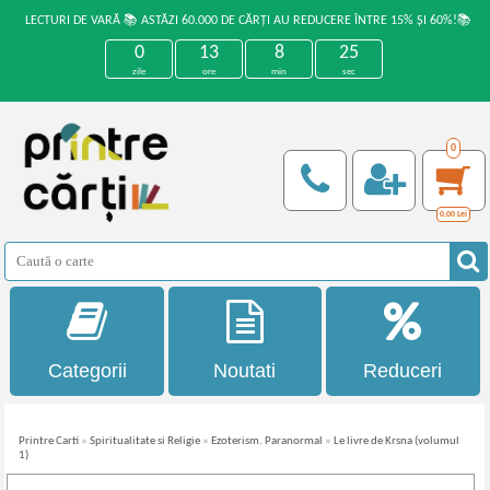
LECTURI DE VARĂ 📚 ASTĂZI 60.000 DE CĂRȚI AU REDUCERE ÎNTRE 15% ȘI 60%!📚
0
13
8
25
zile
ore
min
sec
0
0,00
Lei
Categorii
Noutati
Reduceri
Printre Carti
»
Spiritualitate si Religie
»
Ezoterism. Paranormal
»
Le livre de Krsna (volumul
1)