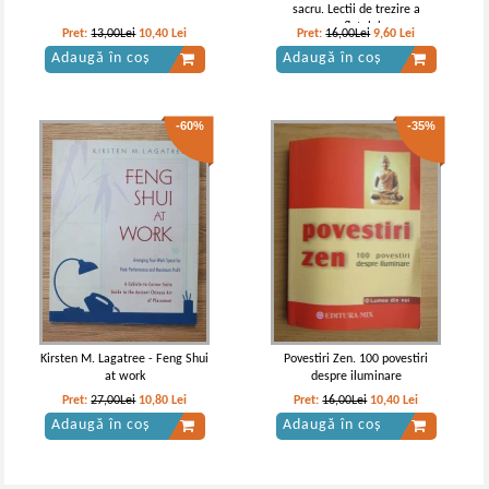
sacru. Lectii de trezire a
sufletului
Pret:
13,00Lei
10,40
Lei
Pret:
16,00Lei
9,60
Lei
Adaugă în coș
Adaugă în coș
-60%
-35%
Kirsten M. Lagatree - Feng Shui
Povestiri Zen. 100 povestiri
at work
despre iluminare
Pret:
27,00Lei
10,80
Lei
Pret:
16,00Lei
10,40
Lei
Adaugă în coș
Adaugă în coș