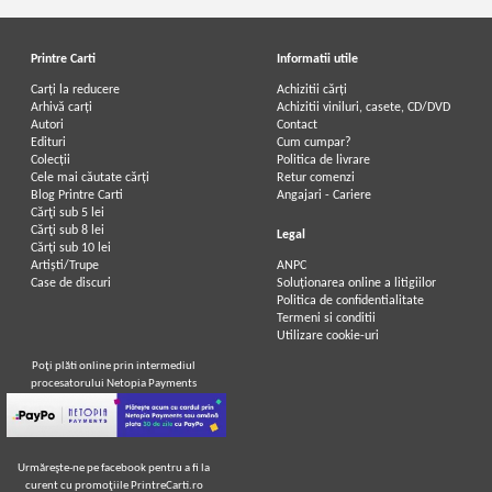
Printre Carti
Informatii utile
Carți la reducere
Achizitii cărți
Arhivă carți
Achizitii viniluri, casete, CD/DVD
Autori
Contact
Edituri
Cum cumpar?
Colecții
Politica de livrare
Cele mai căutate cărți
Retur comenzi
Blog Printre Carti
Angajari - Cariere
Cărţi sub 5 lei
Cărţi sub 8 lei
Legal
Cărţi sub 10 lei
Artiști/Trupe
ANPC
Case de discuri
Soluționarea online a litigiilor
Politica de confidentialitate
Termeni si conditii
Utilizare cookie-uri
Poţi plăti online prin intermediul
procesatorului Netopia Payments
Urmăreşte-ne pe facebook pentru a fi la
curent cu promoţiile PrintreCarti.ro