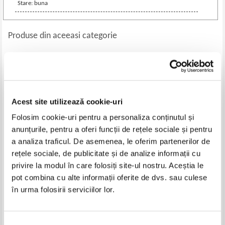
Stare: buna
Produse din aceeasi categorie
-50%
-40%
Acest site utilizează cookie-uri
Folosim cookie-uri pentru a personaliza conținutul și
anunțurile, pentru a oferi funcții de rețele sociale și pentru
a analiza traficul. De asemenea, le oferim partenerilor de
rețele sociale, de publicitate și de analize informații cu
privire la modul în care folosiți site-ul nostru. Aceștia le
Arthur Crockett - Profetiile
John Snelling - Elemente de
inedite ale lui Nostradamus
Budism
pot combina cu alte informații oferite de dvs. sau culese
Pret:
16,00Lei
8,00
Lei
Pret:
16,00Lei
9,60
Lei
în urma folosirii serviciilor lor.
Adaugă în coș
Adaugă în coș
Selecția