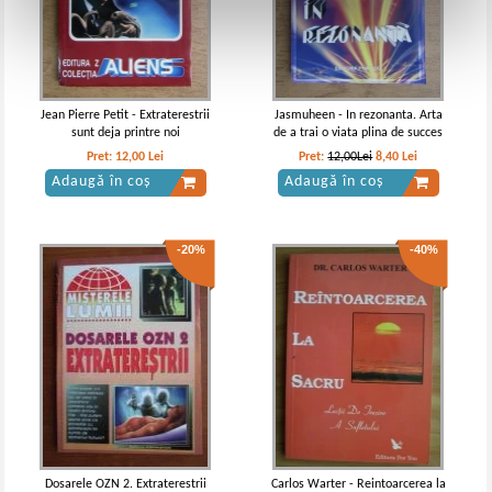
Jean Pierre Petit - Extraterestrii
Jasmuheen - In rezonanta. Arta
sunt deja printre noi
de a trai o viata plina de succes
Pret:
12,00
Lei
Pret:
12,00Lei
8,40
Lei
Adaugă în coș
Adaugă în coș
-20%
-40%
Dosarele OZN 2. Extraterestrii
Carlos Warter - Reintoarcerea la