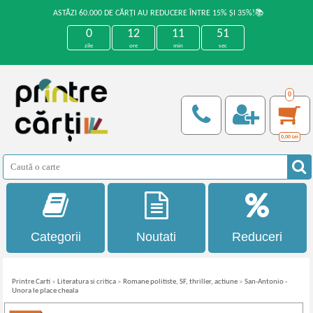
ASTĂZI 60.000 DE CĂRȚI AU REDUCERE ÎNTRE 15% ȘI 35%!📚
0
12
11
51
zile
ore
min
sec
0
0,00
Lei
Categorii
Noutati
Reduceri
Printre Carti
»
Literatura si critica
»
Romane politiste, SF, thriller, actiune
»
San-Antonio -
Unora le place cheala