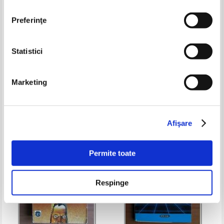
Preferinţe
Statistici
Dick Stanford - Raid la Acapulco
Rod Garaway - Soarele
insangerat
Marketing
Pret:
10,00Lei
7,00
Lei
Pret:
10,00Lei
7,00
Lei
Adaugă în coș
Adaugă în coș
Afişare
-35%
Permite toate
Respinge