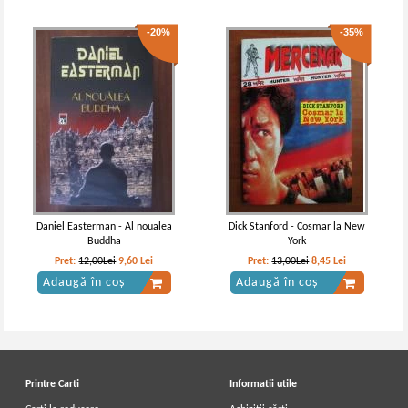
-20%
-35%
Daniel Easterman - Al noualea
Dick Stanford - Cosmar la New
Buddha
York
Pret:
12,00Lei
9,60
Lei
Pret:
13,00Lei
8,45
Lei
Adaugă în coș
Adaugă în coș
Printre Carti
Informatii utile