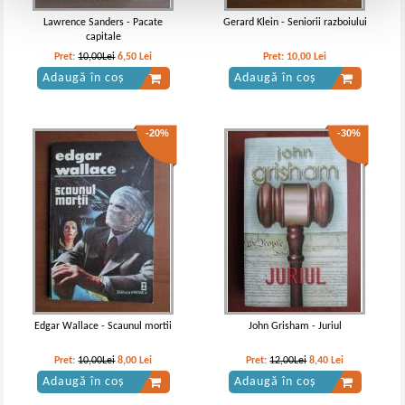
Lawrence Sanders - Pacate
Gerard Klein - Seniorii razboiului
capitale
Pret:
10,00Lei
6,50
Lei
Pret:
10,00
Lei
Adaugă în coș
Adaugă în coș
-20%
-30%
Edgar Wallace - Scaunul mortii
John Grisham - Juriul
Pret:
10,00Lei
8,00
Lei
Pret:
12,00Lei
8,40
Lei
Adaugă în coș
Adaugă în coș