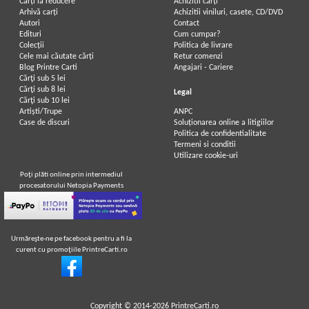
Carți la reducere
Achizitii cărți
Arhivă carți
Achizitii viniluri, casete, CD/DVD
Autori
Contact
Edituri
Cum cumpar?
Colecții
Politica de livrare
Cele mai căutate cărți
Retur comenzi
Blog Printre Carti
Angajari - Cariere
Cărţi sub 5 lei
Cărţi sub 8 lei
Legal
Cărţi sub 10 lei
Artiști/Trupe
ANPC
Case de discuri
Soluționarea online a litigiilor
Politica de confidentialitate
Termeni si conditii
Utilizare cookie-uri
Poţi plăti online prin intermediul
procesatorului Netopia Payments
Urmăreşte-ne pe facebook pentru a fi la
curent cu promoţiile PrintreCarti.ro
Copyright © 2014-2026
PrintreCarti.ro