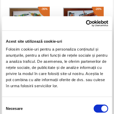
-35%
-20%
Acest site utilizează cookie-uri
Folosim cookie-uri pentru a personaliza conținutul și
anunțurile, pentru a oferi funcții de rețele sociale și pentru
a analiza traficul. De asemenea, le oferim partenerilor de
Karl Von Vereiter - Ostrovul
Alistair MacLean - Unde se
rețele sociale, de publicitate și de analize informații cu
blestemat
avanta vulturii
privire la modul în care folosiți site-ul nostru. Aceștia le
Pret:
10,00Lei
6,50
Lei
Pret:
10,00Lei
8,00
Lei
Adaugă în coș
Adaugă în coș
pot combina cu alte informații oferite de dvs. sau culese
în urma folosirii serviciilor lor.
-30%
-30%
Selecția
Necesare
consimțământului