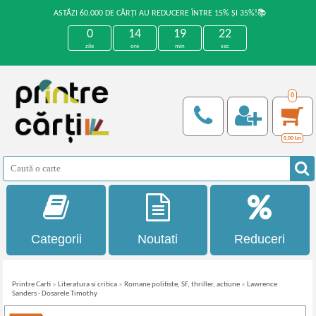
ASTĂZI 60.000 DE CĂRȚI AU REDUCERE ÎNTRE 15% ȘI 35%!📚
0
14
19
22
zile
ore
min
sec
0
0,00
Lei
Categorii
Noutati
Reduceri
Printre Carti
»
Literatura si critica
»
Romane politiste, SF, thriller, actiune
»
Lawrence
Sanders - Dosarele Timothy