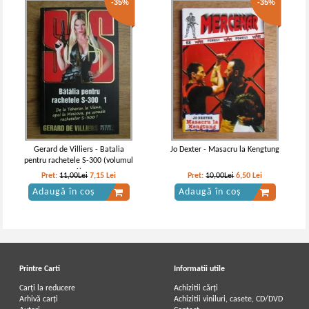
-35%
-35%
Gerard de Villiers - Batalia
Jo Dexter - Masacru la Kengtung
pentru rachetele S-300 (volumul
1)
Pret:
11,00Lei
7,15
Lei
Pret:
10,00Lei
6,50
Lei
Adaugă în coș
Adaugă în coș
Printre Carti
Informatii utile
Carți la reducere
Achizitii cărți
Arhivă carți
Achizitii viniluri, casete, CD/DVD