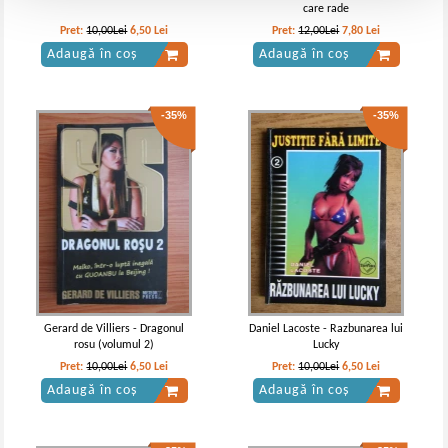
care rade
Pret:
10,00Lei
6,50
Lei
Pret:
12,00Lei
7,80
Lei
Adaugă în coș
Adaugă în coș
-35%
-35%
Gerard de Villiers - Dragonul
Daniel Lacoste - Razbunarea lui
rosu (volumul 2)
Lucky
Pret:
10,00Lei
6,50
Lei
Pret:
10,00Lei
6,50
Lei
Adaugă în coș
Adaugă în coș