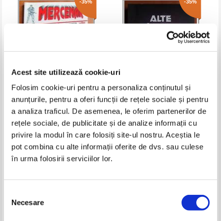
-35%
-35%
Acest site utilizează cookie-uri
Folosim cookie-uri pentru a personaliza conținutul și
anunțurile, pentru a oferi funcții de rețele sociale și pentru
Dick Stanford - Atac la Atlanta
Alte tarmuri
a analiza traficul. De asemenea, le oferim partenerilor de
rețele sociale, de publicitate și de analize informații cu
Pret:
10,00Lei
6,50
Lei
Pret:
10,00Lei
6,50
Lei
privire la modul în care folosiți site-ul nostru. Aceștia le
Adaugă în coș
Adaugă în coș
pot combina cu alte informații oferite de dvs. sau culese
în urma folosirii serviciilor lor.
-30%
-20%
Selecția
Necesare
consimțământului